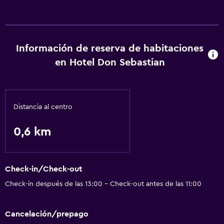
General
Espacio de almacenamiento
Servicios y facilidades
Información de reserva de habitaciones
Recepción 24 horas
en Hotel Don Sebastian
Servicios básicos
Wifi gratis
Distancia al centro
0,6 km
Piscina
Piscina al aire libre
Check-in/Check-out
Check-in después de las 13:00 - Check-out antes de las 11:00
Cancelación/prepago