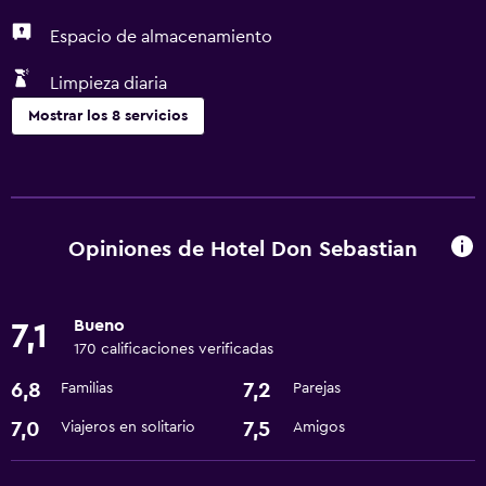
Espacio de almacenamiento
Limpieza diaria
Mostrar los 8 servicios
Salud y seguridad
Caja fuerte
Limpieza diaria
Opiniones de Hotel Don Sebastian
Lavandería
Bueno
7,1
Lavandería
170 calificaciones verificadas
6,8
7,2
Familias
Parejas
Comedor
Restaurante
7,0
7,5
Viajeros en solitario
Amigos