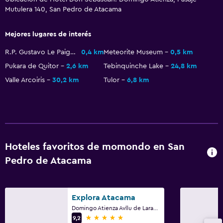
Mutulera 140, San Pedro de Atacama
Mejores lugares de interés
R.P. Gustavo Le Paige Archaeological Museum
0,4 km
Meteorite Museum
0,5 km
Pukara de Quitor
2,6 km
Tebinquinche Lake
24,8 km
Valle Arcoiris
30,2 km
Tulor
6,8 km
Hoteles favoritos de momondo en San
Pedro de Atacama
Explora Atacama
Domingo Atienza Avllu de Larache, San Pedro de Atacama
5 estrellas
9,2