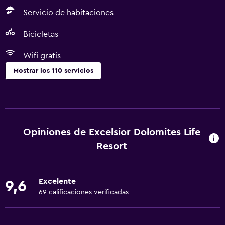
Servicio de habitaciones
Bicicletas
Wifi gratis
Mostrar los 110 servicios
Actividades
Tienda de regalos
Equipo para deportes de nieve
Opiniones de Excelsior Dolomites Life
Escuela de esquí
Resort
Bicicletas
Pesca
Excelente
9,6
Juegos de mesa/rompecabezas
69 calificaciones verificadas
Sala de juegos
Golf