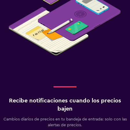
Jardín
Terraza/patio
Sillas de playa
Parrilla
Servicios básicos
Internet
Extinguidor
Alarma de humo
Calefacción
Wifi gratis
Recibe notificaciones cuando los precios
bajen
Lavandería
Lavandería
Cambios diarios de precios en tu bandeja de entrada: solo con las
alertas de precios.
Servicio de planchado