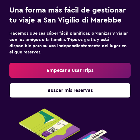
Estacionamiento gratuito
Una forma más fácil de gestionar
Estacionamiento privado
tu viaje a San Vigilio di Marebbe
Servicio de traslado (gratis)
Hacemos que sea súper fácil planificar, organizar y viajar
Carga de vehículos eléctricos
con los amigos o la familia. Trips es gratis y está
disponible para su uso independientemente del lugar en
el que reserves.
Baño
Secador de pelo
Empezar a usar Trips
Bañera al aire libre
Baño público
Buscar mis reservas
Albornoz
Ducha
Aire libre
Área de picnic