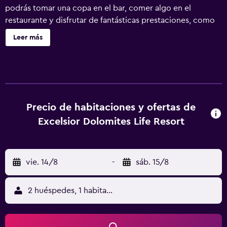
podrás tomar una copa en el bar, comer algo en el
restaurante y disfrutar de fantásticas prestaciones, como
la piscina cubierta y el spa completo. Se ofrece un
Leer más
servicio de limpieza a petición. Excelsior Dolomites Life
Resort ofrece 64 alojamientos con minibar y máquina de
café espresso. Las camas están vestidas con edredón de
plumas y ropa de cama de alta calidad. Cabe destacar que
este alojamiento permite a sus clientes elegir el tipo de
almohada. Se ofrece una televisión de pantalla plana de 30
Precio de habitaciones y ofertas de
pulgadas con canales por satélite. Los baños están
Excelsior Dolomites Life Resort
equipados con ducha, albornoces, zapatillas y bidé. Los
huéspedes pueden navegar por la web gracias a nuestro
acceso a Internet wifi gratis. Los servicios para las
vie. 14/8
-
sáb. 15/8
personas de negocios incluyen escritorio y cajas fuertes,
además de teléfono; se ofrecen llamadas internacionales
gratuitas (pueden existir restricciones). Las habitaciones
2 huéspedes, 1 habitación
también incluyen botella de agua gratuita y secador de
pelo. Se ofrece servicio de limpieza todos los días y es