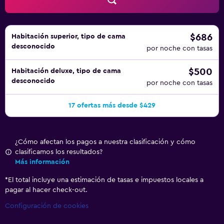
posible solicitar juegos de cama hipoalergénicos. Se
ofrece servicio de limpieza a petición. En el alojamiento
hay 2 piscinas al aire libre además de piscina cubierta.
Además de una piscina infantil, otras opciones de ocio y
$686
Habitación superior, tipo de cama
desconocido
esparcimiento incluyen un tobogán acuático, acceso
por noche con tasas
directo a las pistas de esquí, centro de bienestar y una
$500
Habitación deluxe, tipo de cama
bañera de hidromasaje. Se pueden practicar las
desconocido
por noche con tasas
actividades de ocio y esparcimiento que se indican más
abajo en las instalaciones o cerca del alojamiento (es
17 ofertas más desde $429
posible que se aplique un recargo).
¿Cómo afectan los pagos a nuestra clasificación y cómo
clasificamos los resultados?
Más información
*
El total incluye una estimación de tasas e impuestos locales a
pagar al hacer check-out.
Configuración de cookies