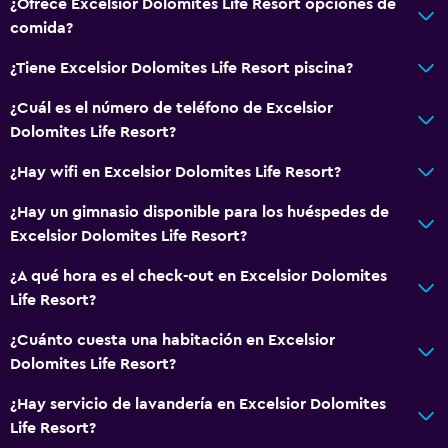
¿Ofrece Excelsior Dolomites Life Resort opciones de
comida?
Servicios y facilidades
¿Tiene Excelsior Dolomites Life Resort piscina?
Servicio de conserjería
Personal de entretenimiento
¿Cuál es el número de teléfono de Excelsior
Dolomites Life Resort?
Baño turco
Boletos de transporte público
¿Hay wifi en Excelsior Dolomites Life Resort?
Servicio de habitaciones
¿Hay un gimnasio disponible para los huéspedes de
Renta de equipo de esquí (en las instalaciones)
Excelsior Dolomites Life Resort?
Venta de pases de esquí
¿A qué hora es el check-out en Excelsior Dolomites
Mostrador de información turística
Life Resort?
Masaje de pies
¿Cuánto cuesta una habitación en Excelsior
Check-out exprés
Dolomites Life Resort?
Caja fuerte
¿Hay servicio de lavandería en Excelsior Dolomites
Life Resort?