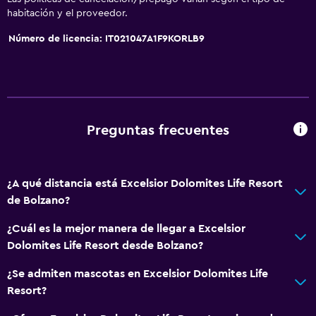
Piscina y spa
habitación y el proveedor.
Piscina climatizada
Número de licencia: IT021047A1F9KORLB9
Piscina climatizada
Spa
Bañera de hidromasaje
Piscina (cubierta)
Preguntas frecuentes
Piscina al aire libre
Piscina con vista
¿A qué distancia está Excelsior Dolomites Life Resort
Vapor
de Bolzano?
Piscina en la terraza
¿Cuál es la mejor manera de llegar a Excelsior
Piscina de agua salada
Dolomites Life Resort desde Bolzano?
Masajes
¿Se admiten mascotas en Excelsior Dolomites Life
Sauna
Resort?
Tobogán acuático