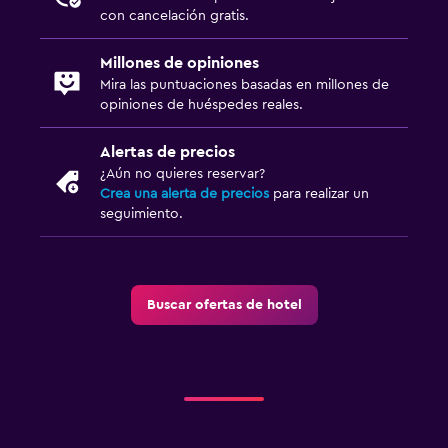
Minibar
con cancelación gratis.
Desayuno en la habitación
Millones de opiniones
Tetera
Mira las puntuaciones basadas en millones de
opiniones de huéspedes reales.
General
Alertas de precios
Habitaciones familiares
¿Aún no quieres reservar?
Crea una alerta de precios
para realizar un
Casilleros
seguimiento.
Bodega de esquí
Espacio de almacenamiento
Pantuflas
Buscar ofertas de hotel
Solárium
Habitaciones insonorizadas
Estacionamiento y transporte
Traslado al aeropuerto (con cargos)