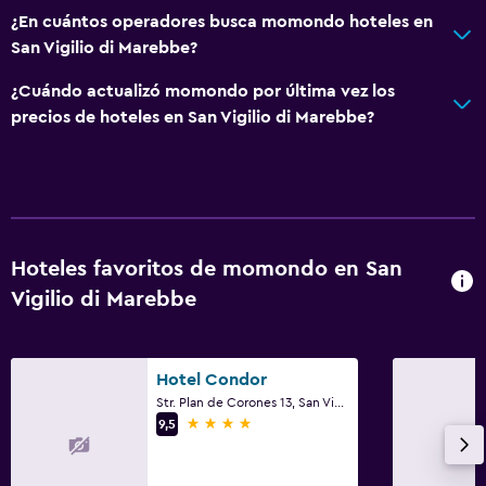
Accesibilidad y adecuación
¿En cuántos operadores busca momondo hoteles en
Hipoalergénico
San Vigilio di Marebbe?
Para no fumadores
¿Cuándo actualizó momondo por última vez los
Áreas designadas para fumadores
precios de hoteles en San Vigilio di Marebbe?
Habitaciones para no fumadores disponibles
Mascotas permitidas bajo consulta (pueden aplicar cargos
extra)
Accesibilidad
Hoteles favoritos de momondo en San
Ascensor
Vigilio di Marebbe
Estacionamiento accesible
Habitación hipoalergénica
Hotel Condor
Ideal para familias
Str. Plan de Corones 13, San Vigilio di Marebbe, Provincia autónoma de Bolzano
4 estrellas
9,5
Cuna/cama nido disponibles
Piscina (para niños)