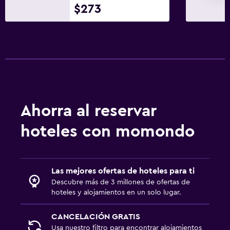
$273
Comidas para niños
Carriolas
Zona cubierta de juegos
Club infantil
Equipo infantil para zona de juegos al aire libre
Servicios de cuidado de niños (con cargos)
Ahorra al reservar
Parque infantil
hoteles con momondo
Comedor
Almuerzos para llevar
Menús para dietas especiales (bajo petición)
Las mejores ofertas de hoteles para ti
Descubre más de 3 millones de ofertas de
Restaurante
hoteles y alojamientos en un solo lugar.
Bar/lounge
CANCELACIÓN GRATIS
La comida se puede entregar en el alojamiento
Usa nuestro filtro para encontrar alojamientos