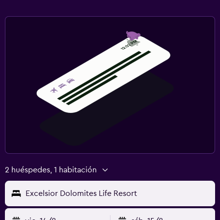
Servicios de lavandería/tintorería
Plancha para pantalones
Salud y seguridad
Limpieza diaria
Cámaras CCTV en el exterior
Botiquín de primeros auxilios
Gimnasio
Aerobics
Clases de fitness
2 huéspedes, 1 habitación
Gimnasio
Excelsior Dolomites Life Resort
Sistema de entretenimiento