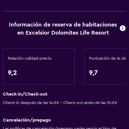
Ciclismo
Tiro con arco
Información de reserva de habitaciones
Esquí
en Excelsior Dolomites Life Resort
Entretenimiento nocturno
Paseos a caballo
Ping pong
Relación calidad-precio
Puntuación de la ubi
Mesa de billar
9,2
9,7
A pie de pista
Senderismo
Paseo en trineo
Check-in/Check-out
Patinaje sobre hielo
Check-in después de las 14:00 - Check-out antes de las 10:00
Compras
Snowboard
Cancelación/prepago
Las políticas de cancelación/prepago varían según el tipo de