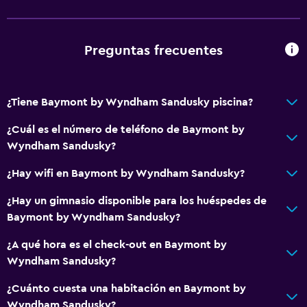
Tina de baño
Secador de pelo
Aseo
Preguntas frecuentes
Baño privado
¿Tiene Baymont by Wyndham Sandusky piscina?
Comedor
Microondas
¿Cuál es el número de teléfono de Baymont by
Wyndham Sandusky?
Tetera/cafetera
Nevera
¿Hay wifi en Baymont by Wyndham Sandusky?
Cafetera
¿Hay un gimnasio disponible para los huéspedes de
Máquina expendedora (bebidas)
Baymont by Wyndham Sandusky?
¿A qué hora es el check-out en Baymont by
General
Wyndham Sandusky?
Zona de estar
¿Cuánto cuesta una habitación en Baymont by
Posibilidad de habitaciones conectadas
Wyndham Sandusky?