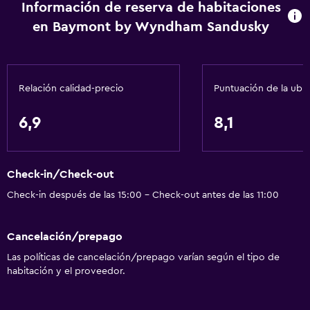
Información de reserva de habitaciones
Gel de ducha
en Baymont by Wyndham Sandusky
Aire acondicionado
Acondicionador
Relación calidad-precio
Puntuación de la ubi
Accesibilidad y adecuación
Unidad ubicada en la planta baja
6,9
8,1
Ascensor
Estacionamiento accesible
Check-in/Check-out
Tina de baño adaptada
Check-in después de las 15:00 - Check-out antes de las 11:00
Para no fumadores
Áreas designadas para fumadores
Cancelación/prepago
Las políticas de cancelación/prepago varían según el tipo de
Baño
habitación y el proveedor.
Ducha