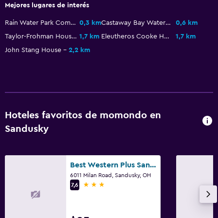
TV
Mejores lugares de interés
Rain Water Park Complex
0,3 km
Castaway Bay Waterpark
0,6 km
Salud y seguridad
Taylor-Frohman House
1,7 km
Eleutheros Cooke House
1,7 km
Limpieza diaria
John Stang House
2,2 km
Botiquín de primeros auxilios
Cámaras CCTV en zonas comunes
Estacionamiento y transporte
Hoteles favoritos de momondo en
Estacionamiento gratuito
Sandusky
Estacionamiento privado
Aire libre
Best Western Plus Sandusky Hotel & Suites
Terraza/patio
6011 Milan Road, Sandusky, OH
3 estrellas
7,6
Jardín