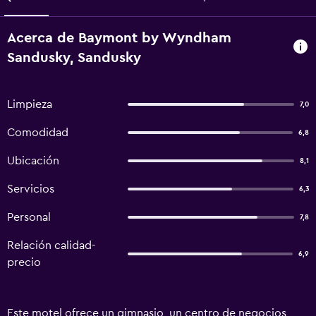
Acerca de Baymont by Wyndham
Sandusky, Sandusky
Limpieza
7,0
Comodidad
6,8
Ubicación
8,1
Servicios
6,3
Personal
7,8
Relación calidad-
6,9
precio
Este motel ofrece un gimnasio, un centro de negocios