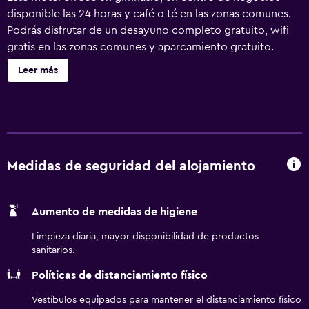
disponible las 24 horas y café o té en las zonas comunes.
Podrás disfrutar de un desayuno completo gratuito, wifi
gratis en las zonas comunes y aparcamiento gratuito.
Otras instalaciones incluyen un centro de negocios,
Leer más
lavandería y servicio de recepción 24 horas. Se ofrece un
servicio de limpieza a petición. Baymont by Wyndham
Sandusky ofrece 63 alojamientos, con acceso por pasillos
exteriores y cafetera y tetera y secador de pelo. Las
camas están vestidas con ropa de cama de alta calidad. Se
ofrece una televisión LED de 40 pulgadas con canales por
Medidas de seguridad del alojamiento
cable de suscripción. Los baños están equipados con
ducha y bañera combinadas y artículos de higiene
Aumento de medidas de higiene
personal gratuitos. Los huéspedes pueden navegar por la
web gracias a nuestro acceso a Internet wifi gratis. Los
Limpieza diaria, mayor disponibilidad de productos
servicios para las personas de negocios incluyen
sanitarios.
escritorio y teléfono; se ofrecen llamadas locales gratuitas
Políticas de distanciamiento físico
(pueden existir restricciones). Las habitaciones también
incluyen tabla de planchar con plancha y cortinas opacas.
Vestíbulos equipados para mantener el distanciamiento físico