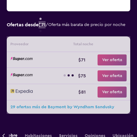
Ofertas desde
$71
/
Oferta más barata de precio por noche
Proveedor
Total noche
$71
Ver oferta
$75
Ver oferta
$81
Ver oferta
29 ofertas más de Baymont by Wyndham Sandusky
Sobre
Habitaciones
Servicios
Opiniones
Ubicación