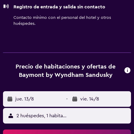
Es posible solicitar cambio de toallas y cambio de
Registro de entrada y salida sin contacto
sábanas. Se ofrece servicio de limpieza todos los días. Los
servicios de ocio y esparcimiento en este motel incluyen
Contacto mínimo con el personal del hotel y otros
gimnasio.
huéspedes.
Precio de habitaciones y ofertas de
Baymont by Wyndham Sandusky
jue. 13/8
-
vie. 14/8
2 huéspedes, 1 habitación