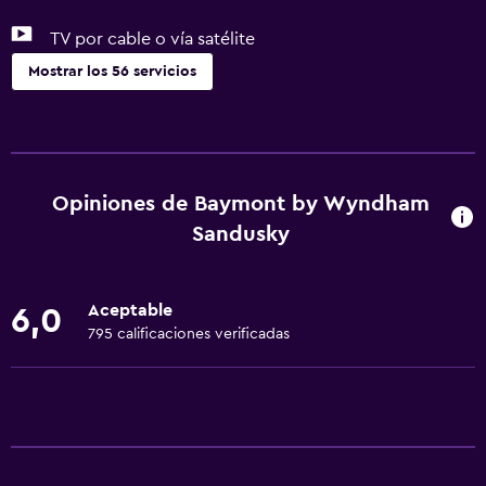
TV por cable o vía satélite
Mostrar los 56 servicios
Servicios básicos
Wifi gratis
Wifi disponible en todas las instalaciones
Opiniones de Baymont by Wyndham
Internet
Sandusky
Ropa de cama
Toallas
Aceptable
6,0
Extinguidor
795 calificaciones verificadas
Artículos de aseo gratis
Champú
Alarma de humo
Calefacción