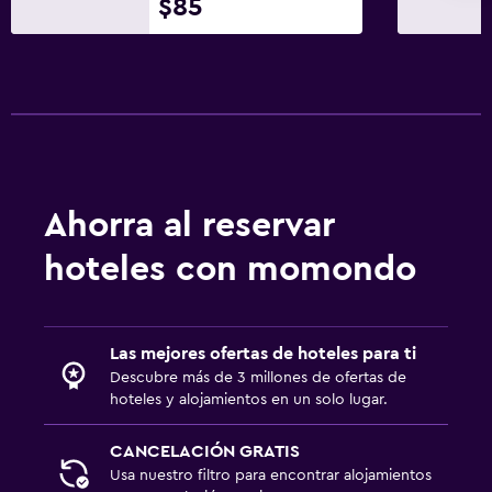
Lavandería
$85
Lavandería
Plancha y tabla de planchar
Zona de trabajo
Fax/fotocopiadora
Escritorio
Ahorra al reservar
hoteles con momondo
Habitación
Enchufe cerca de la cama
Las mejores ofertas de hoteles para ti
Actividades
Descubre más de 3 millones de ofertas de
Acceso a la playa
hoteles y alojamientos en un solo lugar.
CANCELACIÓN GRATIS
Gimnasio
Usa nuestro filtro para encontrar alojamientos