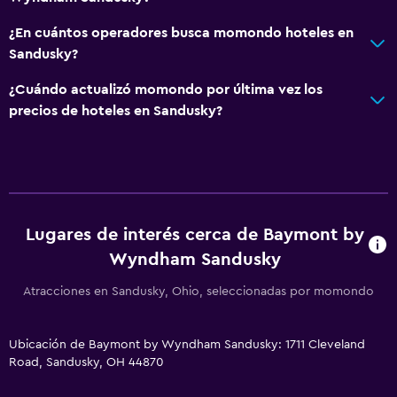
Habitaciones insonorizadas
¿En cuántos operadores busca momondo hoteles en
Teléfono
Sandusky?
Alfombrado
¿Cuándo actualizó momondo por última vez los
precios de hoteles en Sandusky?
Servicios y facilidades
Centro de negocios
Servicio de despertador
Acceso con tarjeta
Lugares de interés cerca de Baymont by
Check-out exprés
Wyndham Sandusky
Recepción 24 horas
Atracciones en Sandusky, Ohio, seleccionadas por momondo
Sistema de entretenimiento
TV de pantalla plana
Ubicación de Baymont by Wyndham Sandusky: 1711 Cleveland
Road, Sandusky, OH 44870
TV por cable o vía satélite