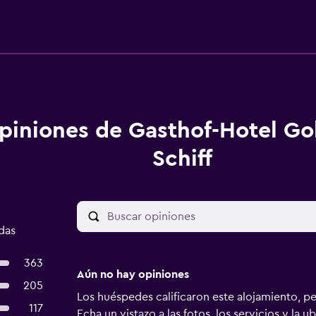
piniones de Gasthof-Hotel Go
Schiff
das
363
Aún no hay opiniones
205
Los huéspedes calificaron este alojamiento, p
117
Echa un vistazo a las fotos, los servicios y la u