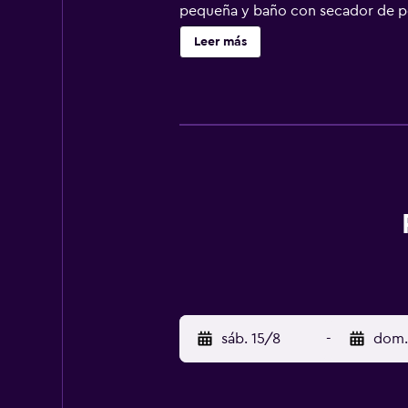
pequeña y baño con secador de pelo
caseros. Los huéspedes pueden juga
Leer más
justo al lado. El muelle marítimo s
metros. Passau está a 25 km.
sáb. 15/8
-
dom.