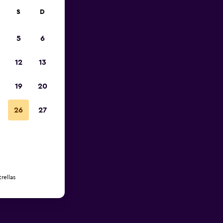
S
D
5
6
12
13
19
20
26
27
rellas