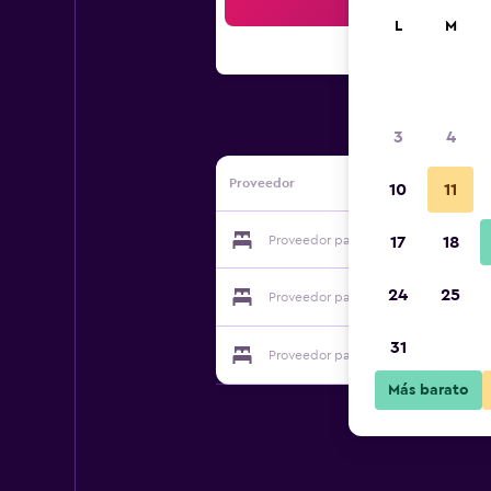
Bus
L
M
3
4
Proveedor
10
11
Proveedor para Gasthof-Hotel Golde
17
18
24
25
Proveedor para Gasthof-Hotel Golde
31
Proveedor para Gasthof-Hotel Golde
Más barato