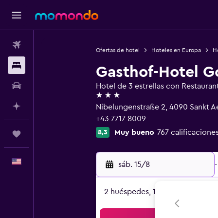
Vuelos
Ofertas de hotel
Hoteles en Europa
Ho
Alojamientos
Gasthof-Hotel G
Autos
Hotel de 3 estrellas con Restauran
3 estrellas
Planifica con IA
Nibelungenstraße 2, 4090 Sankt A
+43 7717 8009
Muy bueno
767 calificacione
8,3
Trips
Español
sáb. 15/8
-
2 huéspedes, 1 habitación