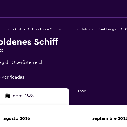
teles en Austria
Hoteles en Oberösterreich
Hoteles en Sankt Aegidi
G
oldenes Schiff
te
egidi, Oberösterreich
s verificadas
Fotos
dom. 16/8
agosto 2026
septiembre 202