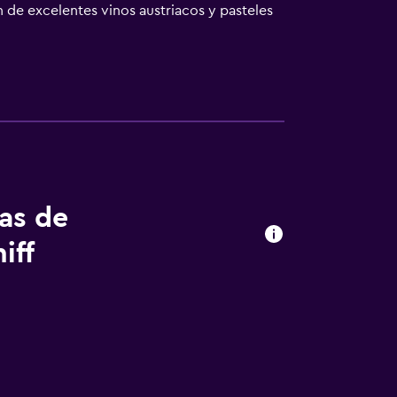
n de excelentes vinos austriacos y pasteles
a ruta de senderismo de Donausteig están
y una piscina pública al aire libre a 800
tas de
iff