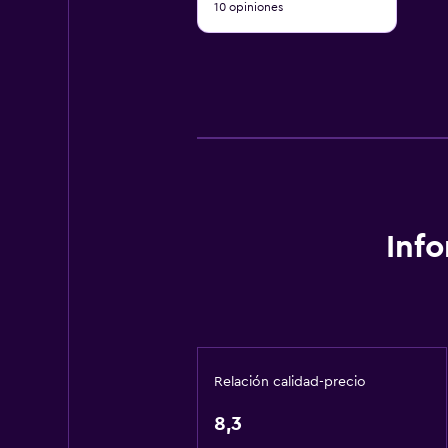
10 opiniones
10
Inf
Relación calidad-precio
8,3