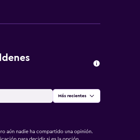
ldenes
Ordenar por
:
Más recientes
ero aún nadie ha compartido una opinión.
bicación para decidir si es la opción