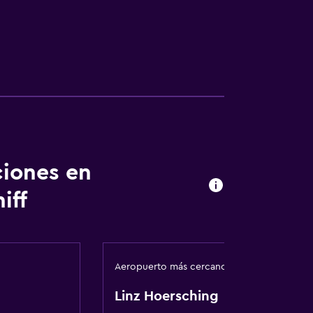
ciones en
iff
Aeropuerto más cercano
Linz Hoersching