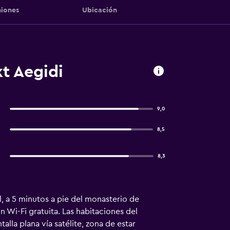
iones
Ubicación
t Aegidi
9,0
8,5
8,3
l, a 5 minutos a pie del monasterio de
n Wi-Fi gratuita. Las habitaciones del
la plana vía satélite, zona de estar