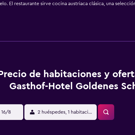
. El restaurante sirve cocina austriaca clásica, una selecció
r al billar y al futbolín. La ruta ciclista de Donauradweg y l
e encuentra a 5 minutos a pie. Hay pistas de tenis a 700 metros 
Precio de habitaciones y ofer
Gasthof-Hotel Goldenes Sch
 16/8
2 huéspedes, 1 habitación