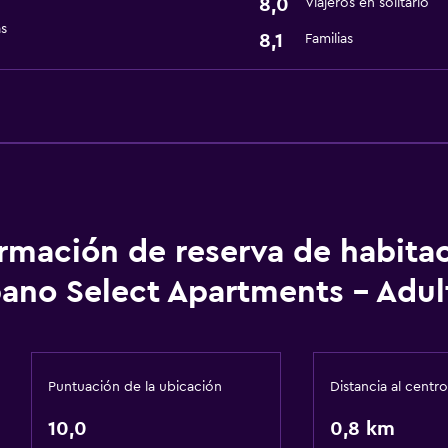
8,0
Viajeros en solitario
Comedor
as
8,1
Familias
Restaurante
Bar/lounge
Baño
Secador de pelo
General
ormación de reserva de habita
Espacio de almacenamie
ano Select Apartments - Adul
Ideal para familias
Cuidado de niños o guar
Puntuación de la ubicación
Distancia al centro
10,0
0,8 km