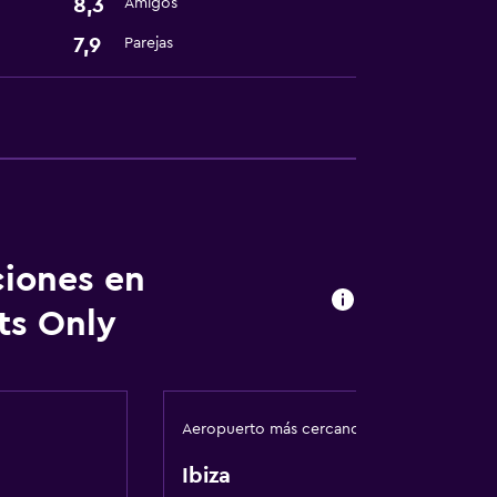
8,3
Amigos
7,9
Parejas
ciones en
nto
ts Only
dería
Aeropuerto más cercano
Ibiza