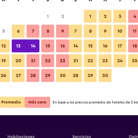
M
J
V
S
D
L
M
M
J
V
1
2
1
2
3
4
ás barata de precio por noche
5
6
7
8
9
7
8
9
10
11
r
Total noche
12
13
14
15
16
14
15
16
17
18
$122
Ver oferta
19
20
21
22
23
21
22
23
24
25
26
27
28
29
30
28
29
30
Promedio
Más caro
En base a los precios promedio de hoteles de 3 est
Habitaciones
Servicios
Opin