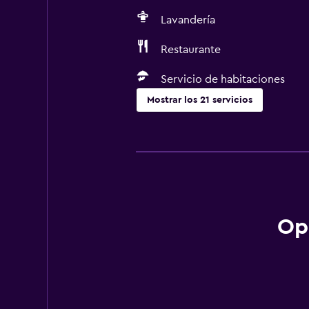
Lavandería
Restaurante
Servicio de habitaciones
Mostrar los 21 servicios
Actividades
Bicicletas
Senderismo
Submarinismo
Op
Piscina y spa
Sauna
Bañera de hidromasaje