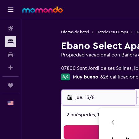
Vuelos
Ofertas de hotel
Hoteles en Europa
H
Alojamientos
Ebano Select Ap
Autos
Propiedad vacacional con Bañera 
Categoría 0
Planifica con IA
07800 Sant Jordi de ses Salines, Ib
Muy bueno
626 calificacione
8,2
Trips
jue. 13/8
-
Español
2 huéspedes, 1 habitación
Bus