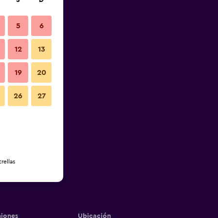
S
D
5
6
12
13
19
20
26
27
rellas
iones
Ubicación