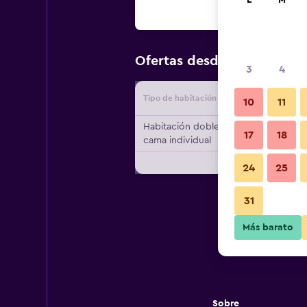
L
M
$122
Ofertas desde
/
Oferta m
3
4
Tipo de habitación
Proveedo
10
11
Habitación doble, 1
17
18
cama individual
24
25
31
Más barato
Sobre