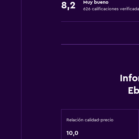
Muy bueno
8,2
Accesibilidad y adecuación
626 calificaciones verificad
Ascensor
Áreas designadas para fumadores
Estacionamiento y transporte
Traslado aeropuerto
Lavandería
Inf
Lavandería
Eb
Salud y seguridad
Caja fuerte
Relación calidad-precio
Servicios básicos
10,0
Aire acondicionado