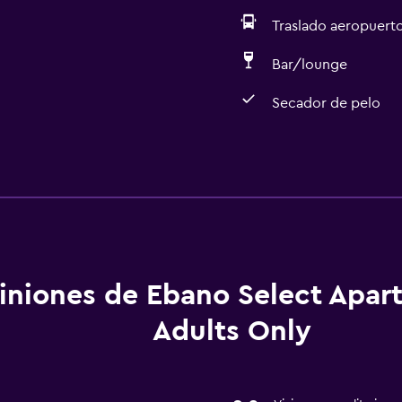
Traslado aeropuert
Bar/lounge
Secador de pelo
Servicios y facilidades
Servicio de habitaciones
Cambio de divisas
Recepción 24 horas
iniones de Ebano Select Apar
Cocina
Adults Only
Nevera
Cocina