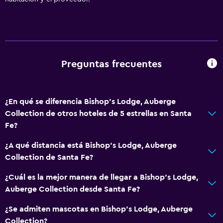
Minibar
General
Chimenea
Pantuflas
Preguntas frecuentes
Posibilidad de habitaciones conectadas
¿En qué se diferencia Bishop's Lodge, Auberge
Servicios y facilidades
Collection de otros hoteles de 5 estrellas en Santa
Cajero automático/banco
Fe?
Instalaciones para reuniones
¿A qué distancia está Bishop's Lodge, Auberge
Recepción 24 horas
Collection de Santa Fe?
¿Cuál es la mejor manera de llegar a Bishop's Lodge,
Servicios básicos
Auberge Collection desde Santa Fe?
Aire acondicionado
¿Se admiten mascotas en Bishop's Lodge, Auberge
Calefacción
Collection?