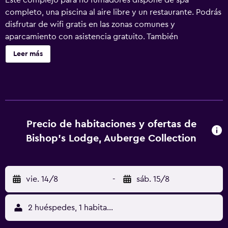
Este complejo para no fumadores dispone de spa
completo, una piscina al aire libre y un restaurante. Podrás
disfrutar de wifi gratis en las zonas comunes y
aparcamiento con asistencia gratuito. También
encontrarás un gimnasio abierto las 24 horas, un bar o
Leer más
lounge y un bar junto a la piscina. Bishop's Lodge,
Auberge Collection ofrece 98 alojamientos con aire
acondicionado, chimenea y minibar. Las habitaciones
disponen de balcón o patio con mobiliario. Estos
alojamientos con muebles diferentes disponen de una
zona de estar separada. Las camas tienen colchones con
Precio de habitaciones y ofertas de
una capa de acolchado adicional y están vestidas con
Bishop's Lodge, Auberge Collection
sábanas de algodón egipcio, edredón de plumas y ropa
de cama de alta calidad. Se ofrece una Smart TV de 50
pulgadas con canales por cable de suscripción y películas
vie. 14/8
-
sáb. 15/8
de pago. Los baños están equipados con bañera o ducha,
albornoces, zapatillas y artículos de higiene personal de
diseño. Este complejo en Santa Fe ofrece acceso a
2 huéspedes, 1 habitación
Internet wifi gratis. Los servicios para las personas de