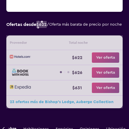
Ofertas desde
$622
/
Oferta más barata de precio por noche
Proveedor
Total noche
$622
Ver oferta
$626
Ver oferta
$631
Ver oferta
23 ofertas más de Bishop's Lodge, Auberge Collection
Sobre
Habitaciones
Servicios
Opiniones
Ubicación