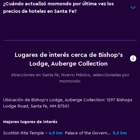
Jardín
¿Cuándo actualizó momondo por última vez los
precios de hoteles en Santa Fe?
Zona de trabajo
Escritorio
Salud y seguridad
Lugares de interés cerca de Bishop's
Limpieza diaria
Lodge, Auberge Collection
Atracciones en Santa Fe, Nuevo México, seleccionadas por
Ideal para familias
momondo
Servicios de cuidado de niños (con cargos)
Ubicación de Bishop's Lodge, Auberge Collection: 1297 Bishops
Gimnasio
Lodge Road, Santa Fe, NM 87501
Tenis
Mejores lugares de interés
Scottish Rite Temple
4,9 km
Palace of the Governors
5,3 km