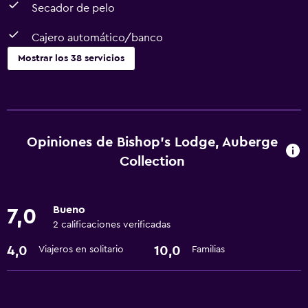
Secador de pelo
Cajero automático/banco
Mostrar los 38 servicios
Actividades
Salón de belleza
Tienda de regalos
Opiniones de Bishop's Lodge, Auberge
Ecoturismo
Collection
Bicicletas
Compras
Bueno
7,0
Snowboard
2 calificaciones verificadas
Paseo en moto de nieve
4,0
10,0
Viajeros en solitario
Familias
Paseo en trineo
Entretenimiento nocturno