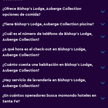
Adaptador
¿Ofrece Bishop's Lodge, Auberge Collection
opciones de comida?
Piscina y spa
Spa
¿Tiene Bishop's Lodge, Auberge Collection piscina?
Piscina al aire libre
¿Cuál es el número de teléfono de Bishop's Lodge,
Auberge Collection?
Baño
¿A qué hora es el check-out en Bishop's Lodge,
Secador de pelo
Auberge Collection?
Albornoz
¿Cuánto cuesta una habitación en Bishop's Lodge,
Auberge Collection?
Lavandería
¿Hay servicio de lavandería en Bishop's Lodge,
Servicios de lavandería/tintorería
Auberge Collection?
Plancha y tabla de planchar
¿En cuántos operadores busca momondo hoteles en
Santa Fe?
Aire libre