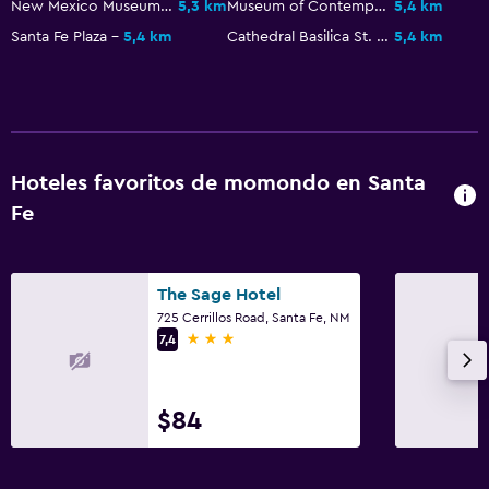
New Mexico Museum of Art
5,3 km
Museum of Contemporary Native Arts
5,4 km
Santa Fe Plaza
5,4 km
Cathedral Basilica St. Francis of Assisi
5,4 km
Hoteles favoritos de momondo en Santa
Fe
The Sage Hotel
725 Cerrillos Road, Santa Fe, NM
3 estrellas
7,4
$84