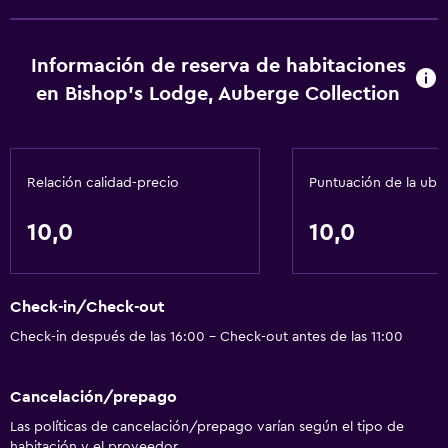
Cocina
Nevera
Información de reserva de habitaciones
Cafetera
en Bishop's Lodge, Auberge Collection
Cocina
Accesibilidad y adecuación
Relación calidad-precio
Puntuación de la ubi
Mascotas permitidas bajo consulta (pueden aplicar cargos
10,0
10,0
extra)
Hipoalergénico
Áreas designadas para fumadores
Check-in/Check-out
Check-in después de las 16:00 - Check-out antes de las 11:00
Comedor
Restaurante
Cancelación/prepago
Bar/lounge
Las políticas de cancelación/prepago varían según el tipo de
habitación y el proveedor.