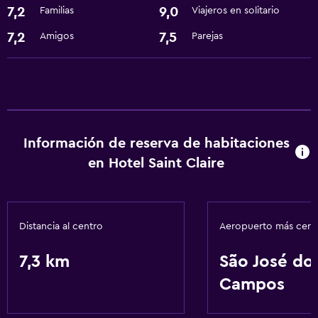
7,2
9,0
Familias
Viajeros en solitario
Actividades
Senderismo
7,2
7,5
Amigos
Parejas
Ideal para familias
Parque infantil
Servicios básicos
Información de reserva de habitaciones
Wifi gratis
en Hotel Saint Claire
Spa
Sauna
Distancia al centro
Aeropuerto más cer
7,3 km
São José do
Campos