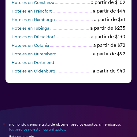
a partir de $102
Hoteles en Constanza
a partir de $44
Hoteles en Fráncfort
a partir de $61
Hoteles en Hamburgo
a partir de $235
Hoteles en Tubinga
a partir de $130
Hoteles en Düsseldorf
a partir de $72
Hoteles en Colonia
a partir de $92
Hoteles en Nuremberg
Hoteles en Dortmund
a partir de $40
Hoteles en Oldenburg
a partir de $68
Hoteles en Garmisch-Partenkirchen
momondo siempre trata de obtener precios exactos, sin embargo,
*
los precios no están garantizados
.
Esta es la razón: