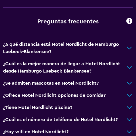
Teléfono
Espacio de almacenamiento
Preguntas frecuentes
Baño
Ducha
¿A qué distancia está Hotel Nordlicht de Hamburgo
Baño adicional
Luebeck-Blankensee?
Secador de pelo
¿Cuál es la mejor manera de llegar a Hotel Nordlicht
Aseo
desde Hamburgo Luebeck-Blankensee?
Baño privado
¿Se admiten mascotas en Hotel Nordlicht?
¿Ofrece Hotel Nordlicht opciones de comida?
Comedor
Tetera eléctrica
¿Tiene Hotel Nordlicht piscina?
Tetera/cafetera
¿Cuál es el número de teléfono de Hotel Nordlicht?
Tetera
¿Hay wifi en Hotel Nordlicht?