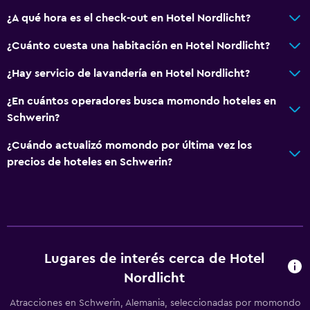
Nevera
¿A qué hora es el check-out en Hotel Nordlicht?
La comida se puede entregar en el alojamiento
¿Cuánto cuesta una habitación en Hotel Nordlicht?
Servicios y facilidades
¿Hay servicio de lavandería en Hotel Nordlicht?
Servicio de despertador
¿En cuántos operadores busca momondo hoteles en
Minimercado en las instalaciones
Schwerin?
Servicio de habitaciones
¿Cuándo actualizó momondo por última vez los
Check-out exprés
precios de hoteles en Schwerin?
Check-in/check-out privado
Estacionamiento y transporte
Estacionamiento gratuito
Estacionamiento privado
Lugares de interés cerca de Hotel
Nordlicht
Sistema de entretenimiento
Atracciones en Schwerin, Alemania, seleccionadas por momondo