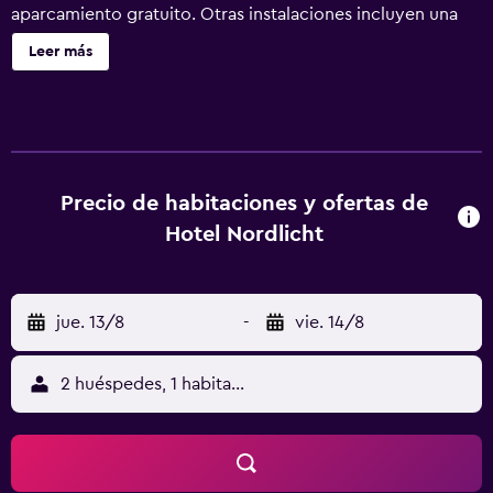
aparcamiento gratuito. Otras instalaciones incluyen una
peluquería. Hotel Nordlicht ofrece 11 alojamientos con
Leer más
secador de pelo. Se ofrece una televisión de pantalla
plana con canales por cable. Los baños están equipados
con ducha. Este hotel en Schwerin ofrece acceso a
Internet por cable y wifi gratis. Se ofrece servicio de
limpieza todos los días y es posible solicitar frigorífico.
Precio de habitaciones y ofertas de
Hotel Nordlicht
jue. 13/8
-
vie. 14/8
2 huéspedes, 1 habitación