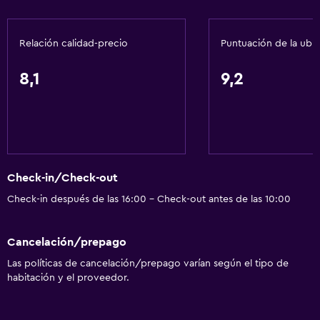
Accesibilidad y adecuación
Relación calidad-precio
Puntuación de la ubi
Mascotas permitidas bajo consulta (pueden aplicar cargos
extra)
8,1
9,2
Silla para ducha
Habitación hipoalergénica
Para no fumadores
Plantas superiores accesibles por escaleras
Áreas designadas para fumadores
Check-in/Check-out
Check-in después de las 16:00 - Check-out antes de las 10:00
General
Habitaciones familiares
Cancelación/prepago
Zona de estar
Las políticas de cancelación/prepago varían según el tipo de
habitación y el proveedor.
Vista al jardín
Posibilidad de habitaciones conectadas