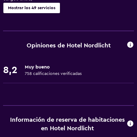
Mostrar los 49 servicios
Servicios básicos
Wifi gratis
Wifi disponible en todas las instalaciones
Opiniones de Hotel Nordlicht
Internet
Ropa de cama
Muy bueno
8,2
Toallas
758 calificaciones verificadas
Extinguidor
Artículos de aseo gratis
Champú
Alarma de humo
Información de reserva de habitaciones
Calefacción
en Hotel Nordlicht
Gel de ducha