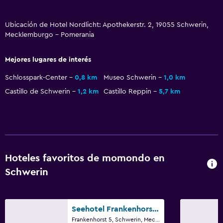
TV de pantalla plana
TV por cable o vía satélite
Ubicación de Hotel Nordlicht: Apothekerstr. 2, 19055 Schwerin,
Mecklemburgo - Pomerania
Lavandería
Mejores lugares de interés
Lavandería
Schlosspark-Center
0,8 km
Museo Schwerin
1,0 km
Servicios de lavandería/tintorería
Castillo de Schwerin
1,2 km
Castillo Reppin
5,7 km
Salud y seguridad
Limpieza diaria
Botiquín de primeros auxilios
Hoteles favoritos de momondo en
Aire libre
Schwerin
Terraza/patio
Seehotel Frankenhorst, BW Signature Collection
Habitación
Frankenhorst 5, Schwerin, Mecklemburgo - Pomerania