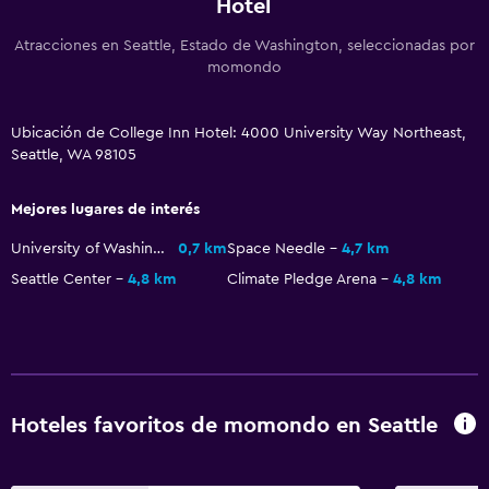
Hotel
Servicio de streaming
Atracciones en Seattle, Estado de Washington, seleccionadas por
TV
momondo
Accesibilidad y adecuación
Ubicación de College Inn Hotel: 4000 University Way Northeast,
Seattle, WA 98105
Almohada hipoalergénica
Para no fumadores
Mejores lugares de interés
Almohada sin plumas
University of Washington
0,7 km
Space Needle
4,7 km
Plantas superiores accesibles por escaleras
Seattle Center
4,8 km
Climate Pledge Arena
4,8 km
Comedor
Restaurante
Bar/lounge
Hoteles favoritos de momondo en Seattle
Cafetería
Mesa de comedor