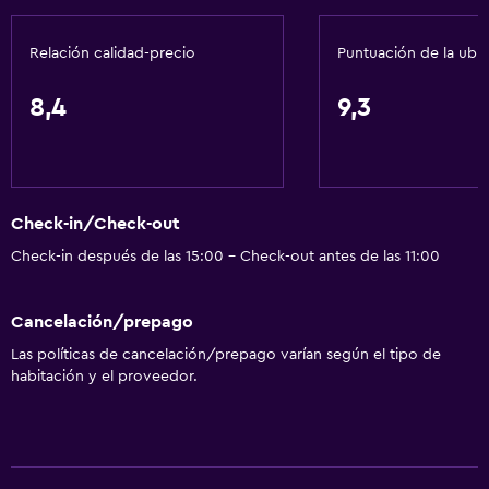
Acondicionador
Relación calidad-precio
Puntuación de la ubi
Cocina
8,4
9,3
Copas
Cocina compartida
Lavavajillas
Check-in/Check-out
Horno
Check-in después de las 15:00 - Check-out antes de las 11:00
Microondas
Utensilios de cocina
Cancelación/prepago
Cocina
Las políticas de cancelación/prepago varían según el tipo de
Tetera/cafetera
habitación y el proveedor.
Tostadora
Nevera
Cafetera