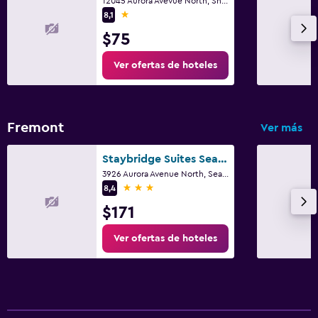
12045 Aurora Avevue North, Shoreline, WA
1 estrella
8,1
Ideal para familias
$75
Cuna/cama nido disponibles
Ver ofertas de hoteles
Fremont
Ver más
Staybridge Suites Seattle - Fremont by IHG
3926 Aurora Avenue North, Seattle, WA
3 estrellas
8,4
$171
Ver ofertas de hoteles