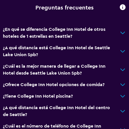
Cocina
Preguntas frecuentes
Baño
¿En qué se diferencia College Inn Hotel de otros
Baño compartido
hoteles de 1 estrellas en Seattle?
Baño compartido
¿A qué distancia está College Inn Hotel de Seattle
Ducha
Lake Union Spb?
Secador de pelo
¿Cuál es la mejor manera de llegar a College Inn
Aseo
Hotel desde Seattle Lake Union Spb?
Papel higiénico
¿Ofrece College Inn Hotel opciones de comida?
Cepillo de dientes
Albornoz
¿Tiene College Inn Hotel piscina?
Baño privado
¿A qué distancia está College Inn Hotel del centro
Ducha italiana
de Seattle?
¿Cuál es el número de teléfono de College Inn