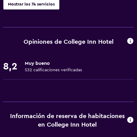
Mostrar los 74 servicios
Servicios básicos
Wifi gratis
Internet
Opiniones de College Inn Hotel
Ropa de cama
Toallas
Muy bueno
8,2
Ventilador
532 calificaciones verificadas
Extinguidor
Artículos de aseo gratis
Champú
Alarma de humo
Información de reserva de habitaciones
Calefacción
en College Inn Hotel
Gel de ducha
Papeleras