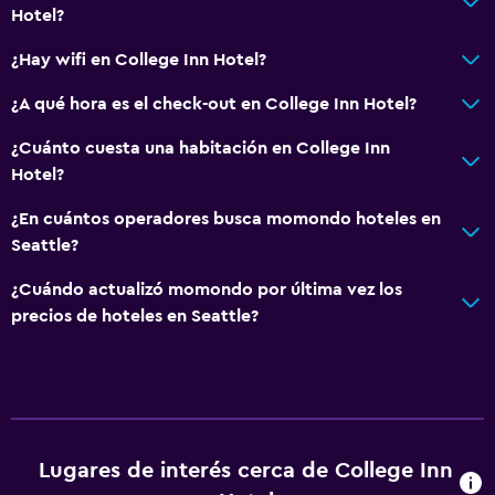
General
Hotel?
Ventana
¿Hay wifi en College Inn Hotel?
Vista a una calle tranquila
¿A qué hora es el check-out en College Inn Hotel?
Acceso al salón ejecutivo
Habitaciones familiares
¿Cuánto cuesta una habitación en College Inn
Hotel?
Zona de estar
Sofá
¿En cuántos operadores busca momondo hoteles en
Seattle?
Alfombrado
Vista a la ciudad
¿Cuándo actualizó momondo por última vez los
precios de hoteles en Seattle?
Espacio de almacenamiento
Sistema de entretenimiento
TV de pantalla plana
Biblioteca
Lugares de interés cerca de College Inn
Sala de estar/TV compartida