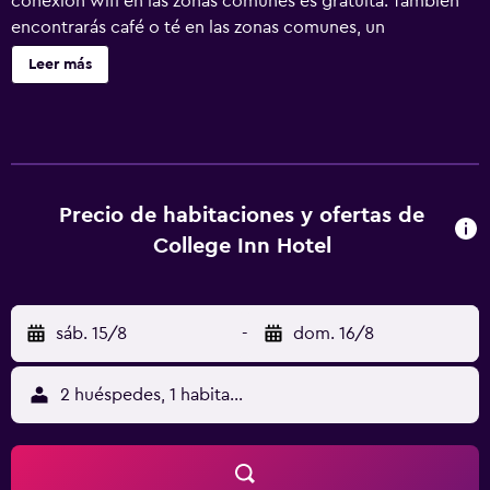
conexión wifi en las zonas comunes es gratuita. También
encontrarás café o té en las zonas comunes, un
microondas en una zona común y servicios de conserjería.
Leer más
Se ofrece un servicio de limpieza a petición. College Inn
Hotel ofrece 28 alojamientos con secador de pelo y
artículos de higiene personal gratuitos. Las camas están
vestidas con edredón de plumas. Se ofrece una televisión
de pantalla plana de 50 pulgadas con canales digitales de
suscripción. Los huéspedes pueden navegar por la web
Precio de habitaciones y ofertas de
gracias a nuestro acceso a Internet wifi gratis. Las
College Inn Hotel
habitaciones también incluyen ventilador de techo y
cortinas opacas. Se ofrece servicio de limpieza a petición
y es posible solicitar tabla de planchar con plancha.
sáb. 15/8
-
dom. 16/8
2 huéspedes, 1 habitación