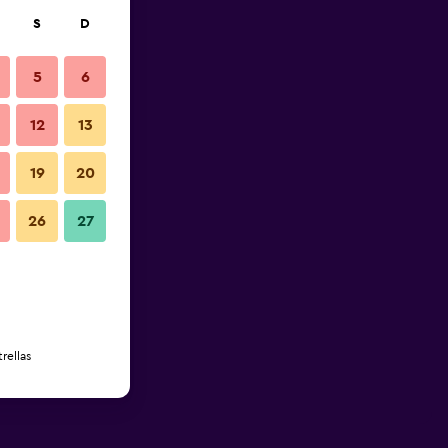
S
D
5
6
12
13
19
20
26
27
rellas