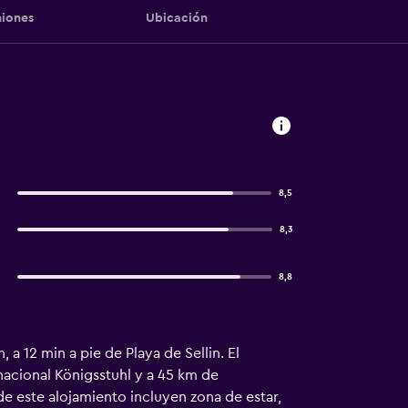
iones
Ubicación
8,5
8,3
8,8
 a 12 min a pie de Playa de Sellin. El
nacional Königsstuhl y a 45 km de
e este alojamiento incluyen zona de estar,