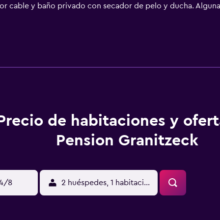
por cable y baño privado con secador de pelo y ducha. Algun
 pensión, cada habitación está equipada con ropa de cama y to
e practicar actividades en Ostseebad Sellin y alrededores, co
ntamiento de Stralsund está a 49 km.
Precio de habitaciones y ofer
Pension Granitzeck
14/8
2 huéspedes, 1 habitación