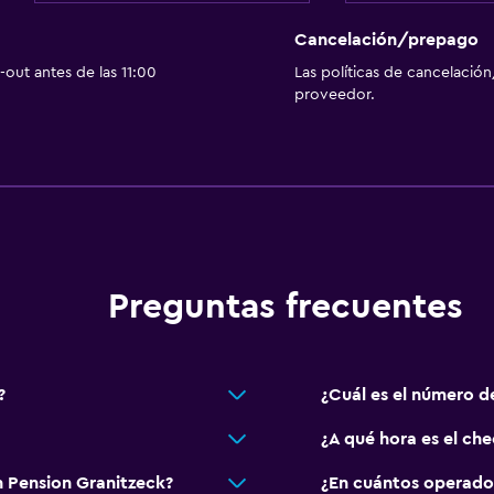
Vista a la ciudad
Cancelación/prepago
out antes de las 11:00
Las políticas de cancelación
Aire libre
proveedor.
Terraza/patio
Comedor al aire libre
Muebles de exterior
Estacionamiento y tran
Estacionamiento
Preguntas frecuentes
Estacionamiento privad
?
¿Cuál es el número d
Ideal para familias
¿A qué hora es el ch
Cuna/cama nido disponi
 Pension Granitzeck?
¿En cuántos operado