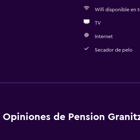
Wifi disponible en t
TV
Internet
Secador de pelo
Cocina
Tetera eléctrica
aciones
Utensilios de cocina
Cocina
Tetera/cafetera
Opiniones de Pension Granit
Nevera
Cafetera