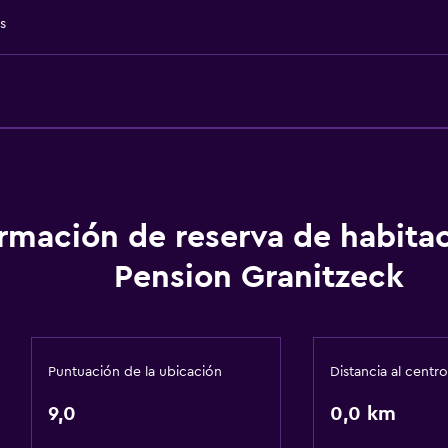
Cocineta
s
Baño
isponibles
Ducha
Secador de pelo
Aseo
ormación de reserva de habita
escaleras
Papel higiénico
Pension Granitzeck
Baño privado
General
Puntuación de la ubicación
Distancia al centro
Habitaciones familiares
9,0
Zona de estar
0,0 km
Alfombrado