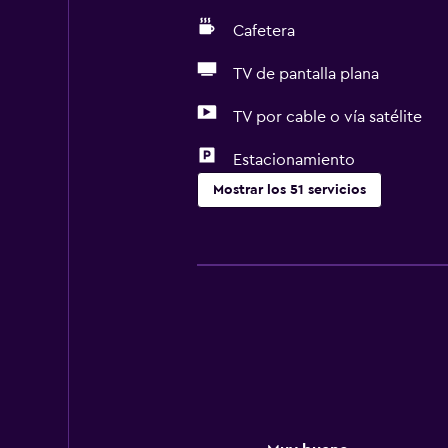
Cafetera
TV de pantalla plana
TV por cable o vía satélite
Estacionamiento
Mostrar los 51 servicios
Servicios básicos
Wifi gratis
Wifi disponible en todas las instal
Internet
Ropa de cama
Toallas
Extinguidor