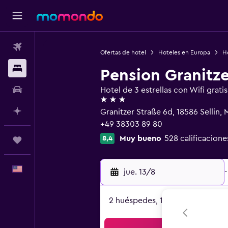
Vuelos
Ofertas de hotel
Hoteles en Europa
H
Alojamientos
Pension Granitz
Autos
Hotel de 3 estrellas con Wifi gratis
3 estrellas
Planifica con IA
Granitzer Straße 6d, 18586 Sellin
+49 38303 89 80
Muy bueno
528 calificacione
8,4
Trips
Español
jue. 13/8
-
2 huéspedes, 1 habitación