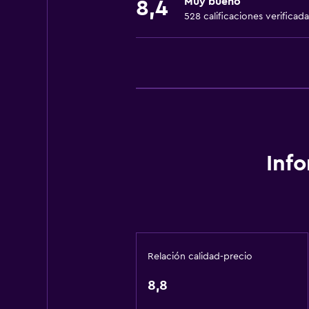
Muy bueno
8,4
Alarma de humo
528 calificaciones verificada
Calefacción
Papeleras
Accesibilidad y adecuación
Habitaciones para no fumadores d
Almohada hipoalergénica
Almohada sin plumas
Inf
Plantas superiores accesibles por 
Áreas designadas para fumadores
Habitación
Relación calidad-precio
Enchufe cerca de la cama
Despertador
8,8
Sofá cama