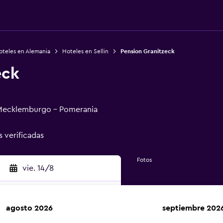
oteles en Alemania
Hoteles en Sellin
Pension Granitzeck
eck
, Mecklemburgo - Pomerania
s verificadas
Fotos
vie. 14/8
agosto 2026
septiembre 202