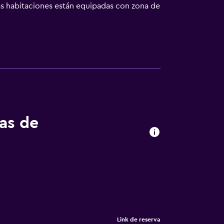
as habitaciones están equipadas con zona de
allas. En Pension Granitzeck se sirve un
mo ciclismo. Puerto de Stralsund está a 49
tas de
Link de reserva