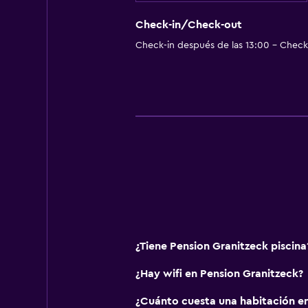
Armario o clóset
Check-in/Check-out
Check-in después de las 13:00 - Check-
Sistema de entretenimiento
TV de pantalla plana
TV por cable o vía satélite
TV
Actividades
Senderismo
Ciclismo
Minigolf
¿Tiene Pension Granitzeck piscina
Servicios y facilidades
¿Hay wifi en Pension Granitzeck?
Acceso con llave
¿Cuánto cuesta una habitación en