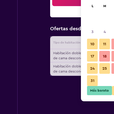
Bus
L
M
$116
Ofertas desde
/
Oferta má
3
4
Tipo de habitación
Proveedo
10
11
Habitación doble, tipo
17
18
de cama desconocido
Habitación doble, tipo
24
25
de cama desconocido
31
Más barato