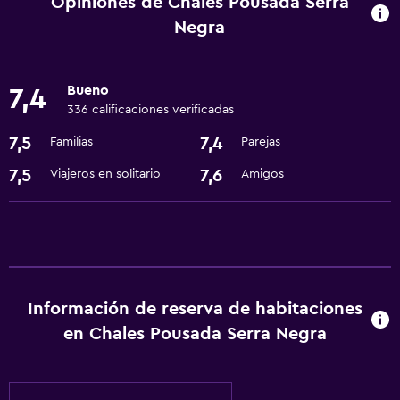
Opiniones de Chales Pousada Serra
Negra
Actividades
Sala de juegos
Bueno
7,4
Mesa de billar
336 calificaciones verificadas
7,5
7,4
Familias
Parejas
Comedor
7,5
7,6
Viajeros en solitario
Amigos
Minibar
Ideal para familias
Parque infantil
Servicios básicos
Información de reserva de habitaciones
en Chales Pousada Serra Negra
Wifi gratis
Piscina