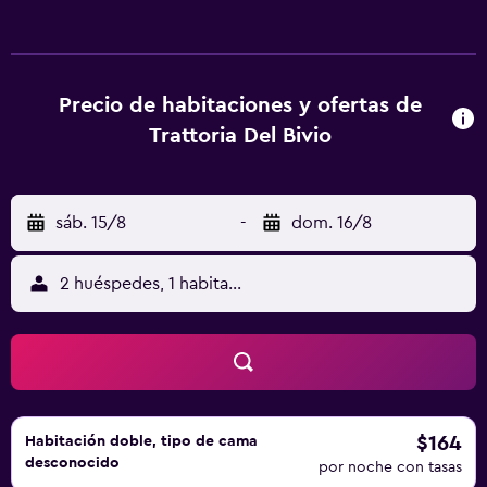
salón de uso común en este alojamiento, y en la zona se
puede practicar ciclismo. El aeropuerto (Aeropuerto
internacional de Cuneo) está a 49 km.
Precio de habitaciones y ofertas de
Trattoria Del Bivio
sáb. 15/8
-
dom. 16/8
2 huéspedes, 1 habitación
$164
Habitación doble, tipo de cama
desconocido
por noche con tasas