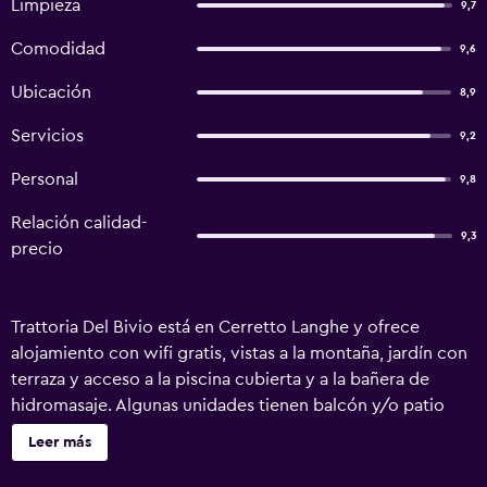
Limpieza
9,7
Comodidad
9,6
Ubicación
8,9
Servicios
9,2
Personal
9,8
Relación calidad-
9,3
precio
Trattoria Del Bivio está en Cerretto Langhe y ofrece
alojamiento con wifi gratis, vistas a la montaña, jardín con
terraza y acceso a la piscina cubierta y a la bañera de
hidromasaje. Algunas unidades tienen balcón y/o patio
con vistas a la piscina o al jardín. La casa rural cuenta con
Leer más
un restaurante que sirve cocina italiana y cocina local.
Trattoria Del Bivio ofrece zona de juegos infantil. Hay un