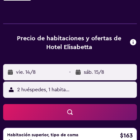
al mar. El Elisabetta Hotel se encuentra a solo 40 metros
de una playa de guijarros y a 3 km de la salida de la
autopista A12.
Precio de habitaciones y ofertas de
Hotel Elisabetta
vie. 14/8
-
sáb. 15/8
2 huéspedes, 1 habitación
$163
Habitación superior, tipo de cama