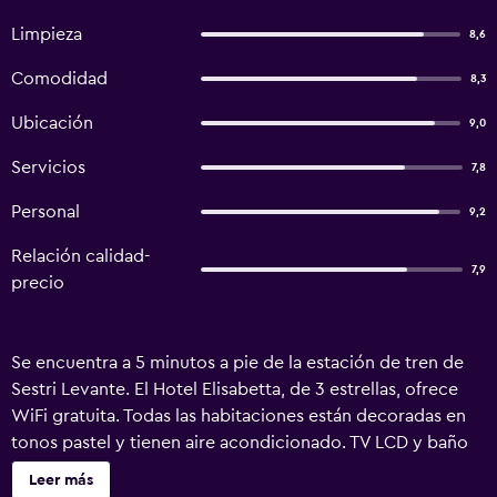
Limpieza
8,6
Comodidad
8,3
Ubicación
9,0
Servicios
7,8
Personal
9,2
Relación calidad-
7,9
precio
Se encuentra a 5 minutos a pie de la estación de tren de
Sestri Levante. El Hotel Elisabetta, de 3 estrellas, ofrece
WiFi gratuita. Todas las habitaciones están decoradas en
tonos pastel y tienen aire acondicionado. TV LCD y baño
privado con secador de pelo y artículos de aseo gratuitos.
Leer más
Algunas habitaciones tienen balcón y otras ofrecen vistas