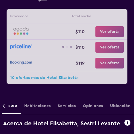
Proveedor
Total noche
$110
Ver oferta
$110
Ver oferta
$119
Ver oferta
10 ofertas más de Hotel Elisabetta
Sobre
Habitaciones
Servicios
Opiniones
Ubicación
Acerca de Hotel Elisabetta, Sestri Levante