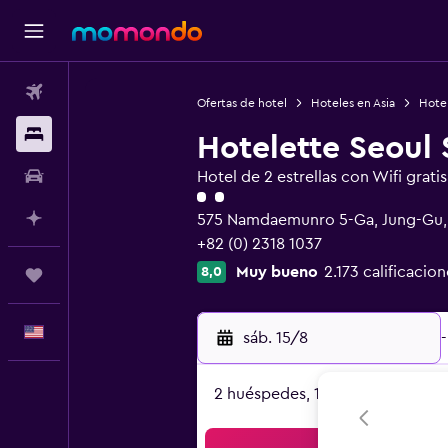
Vuelos
Ofertas de hotel
Hoteles en Asia
Hotel
Alojamientos
Hotelette Seoul 
Autos
Hotel de 2 estrellas con Wifi gratis
Categoría 2
Planifica con IA
575 Namdaemunro 5-Ga, Jung-Gu,
+82 (0) 2318 1037
Muy bueno
2.173 calificacion
8,0
Trips
Español
sáb. 15/8
-
2 huéspedes, 1 habitación