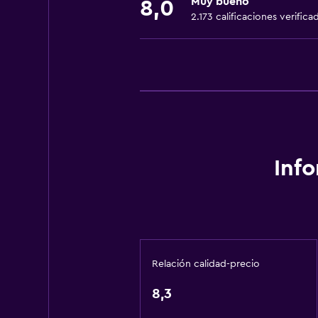
Muy bueno
8,0
Calefacción
2.173 calificaciones verifica
Baño
Secador de pelo
Aseo
Ducha
Baño privado
Inf
Sistema de entretenimiento
TV por cable o vía satélite
TV de pantalla plana
General
Relación calidad-precio
Habitaciones insonorizadas
8,3
Zona de estar