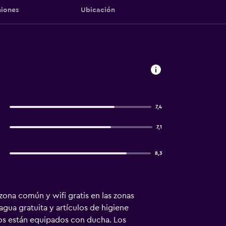
iones
Ubicación
7,4
7,1
8,3
ona común y wifi gratis en las zonas
gua gratuita y artículos de higiene
años están equipados con ducha. Los