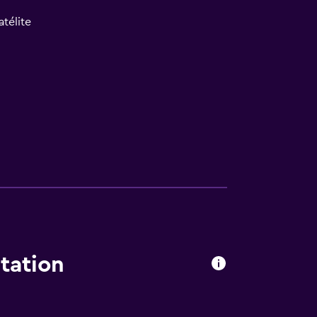
atélite
rior
ilios
tation
 comunes