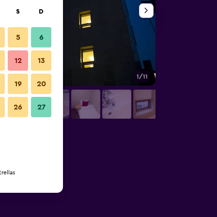
S
D
5
6
12
13
1/11
Edificio
19
20
26
27
rellas