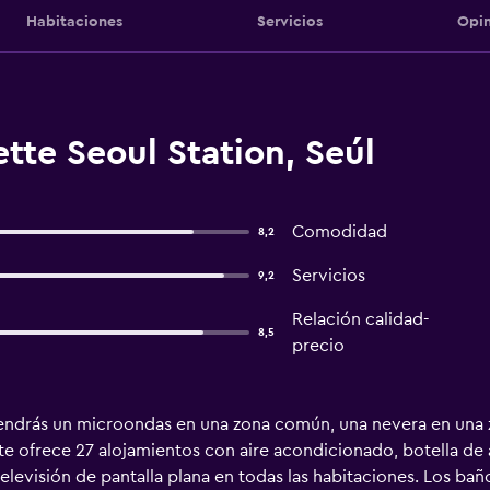
Habitaciones
Servicios
Opin
tte Seoul Station, Seúl
Comodidad
8,2
Servicios
9,2
Relación calidad-
8,5
precio
endrás un microondas en una zona común, una nevera en una z
e ofrece 27 alojamientos con aire acondicionado, botella de a
televisión de pantalla plana en todas las habitaciones. Los b