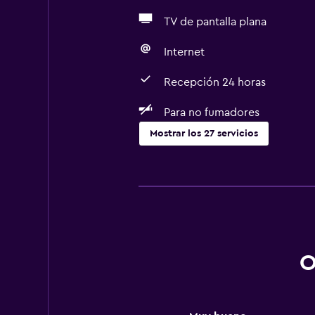
TV de pantalla plana
Internet
Recepción 24 horas
Para no fumadores
Mostrar los 27 servicios
Servicios básicos
Wifi gratis
Wifi disponible en todas las instal
Internet
Extinguidor
O
Aire acondicionado
Alarma de humo