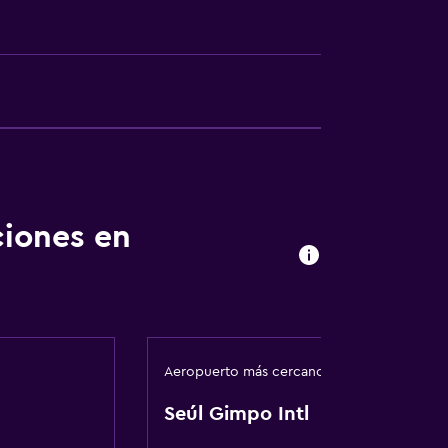
egar en el alojamiento
ciones en
ión
Aeropuerto más cercano
Seúl Gimpo Intl