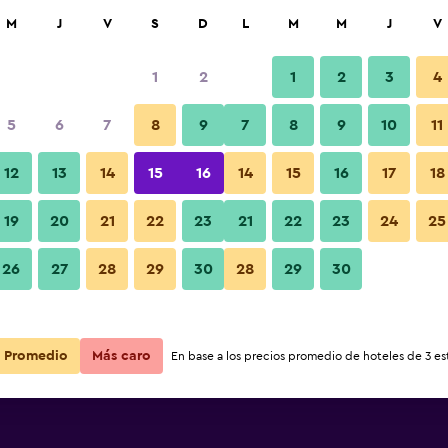
car
M
J
V
S
D
L
M
M
J
V
1
2
1
2
3
4
s barata de precio por noche
5
6
7
8
9
7
8
9
10
11
Edificio
r
Total noche
12
13
14
15
16
14
15
16
17
18
19
20
21
22
23
21
22
23
24
25
$97
Ver oferta
Fotos
26
27
28
29
30
28
29
30
$97
Ver oferta
Promedio
Más caro
En base a los precios promedio de hoteles de 3 est