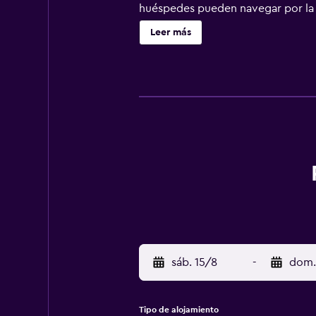
huéspedes pueden navegar por la we
posible solicitar secador de pelo.
Leer más
sáb. 15/8
-
dom.
Tipo de alojamiento