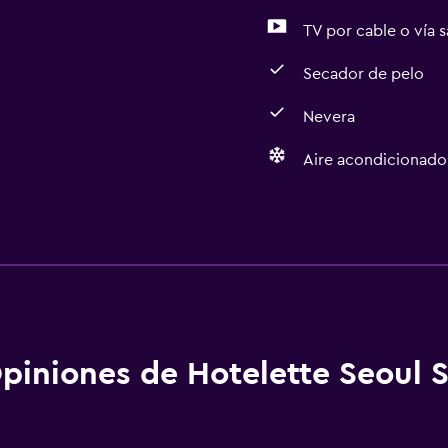
TV por cable o vía s
Secador de pelo
Nevera
Aire acondicionado
Salud y seguridad
Cámaras CCTV en el exte
aciones
Limpieza diaria
Seguridad las 24 horas
Botiquín de primeros aux
piniones de Hotelette Seoul S
Cámaras CCTV en zonas