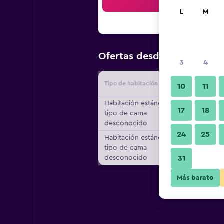
Bus
L
M
$97
Ofertas desde
/
Oferta má
3
4
Tipo de habitación
Proveedo
10
11
Habitación estándar,
17
18
tipo de cama
desconocido
24
25
Habitación estándar,
tipo de cama
desconocido
31
Más barato