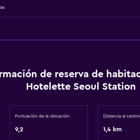
das
Comedor
Tetera eléctrica
Nevera
La comida se puede entr
ormación de reserva de habita
Accesibilidad y adecuac
Hotelette Seoul Station
Para no fumadores
Ascensor
Zona de trabajo
Puntuación de la ubicación
Distancia al centro
Escritorio
9,2
1,4 km