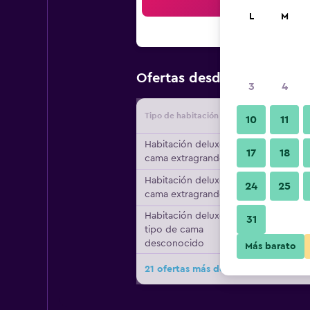
Bus
L
M
$83
Ofertas desde
/
Oferta má
3
4
Tipo de habitación
Proveedo
10
11
Habitación deluxe, 1
17
18
cama extragrande
Habitación deluxe, 1
24
25
cama extragrande
Habitación deluxe,
31
tipo de cama
desconocido
Más barato
21 ofertas más de Grand Millenniu