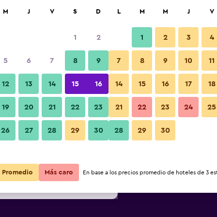
car
M
J
V
S
D
L
M
M
J
V
1
2
1
2
3
4
s barata de precio por noche
5
6
7
8
9
7
8
9
10
11
Edificio
r
Total noche
12
13
14
15
16
14
15
16
17
18
$83
Ver oferta
19
20
21
22
23
21
22
23
24
25
26
27
28
29
30
28
29
30
$93
Ver oferta
Fotos
$103
Ver oferta
Promedio
Más caro
En base a los precios promedio de hoteles de 3 est
m Shanghai Hongqiao