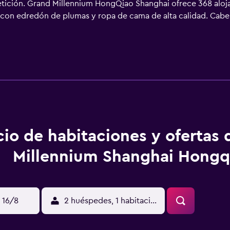
petición. Grand Millennium HongQiao Shanghai ofrece 368 aloj
as con edredón de plumas y ropa de cama de alta calidad. Cabe
hada. Se ofrece una televisión LCD de 37 pulgadas con canales p
os con bañera y ducha independientes con bañera profunda y 
s y artículos de higiene personal gratuitos. Los huéspedes pu
 y wifi). Los servicios para las personas de negocios incluyen e
 incluyen botella de agua gratuita y secador de pelo. Es posib
e toallas. Se ofrece servicio de limpieza todos los días. Este 
 alojamiento hay piscina cubierta y bañera de hidromasaje. Otr
las 24 horas. Se pueden practicar las actividades de ocio y e
nto (es posible que se aplique un recargo).
cio de habitaciones y ofertas
Millennium Shanghai Hongq
 16/8
2 huéspedes, 1 habitación