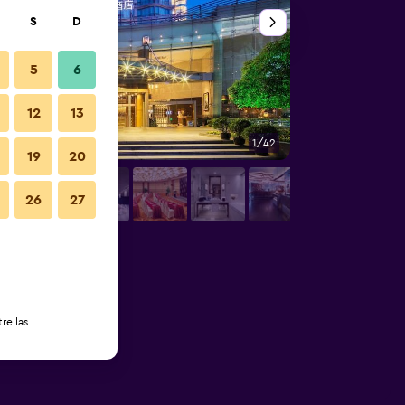
S
D
5
6
12
13
1/42
Lobby
19
20
26
27
rellas