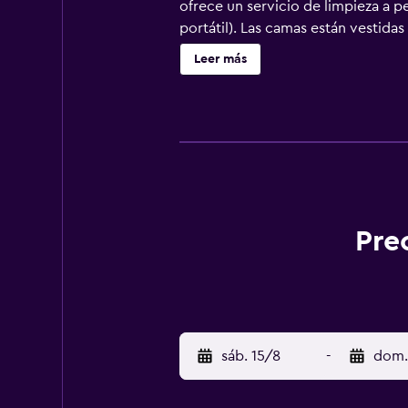
ofrece un servicio de limpieza a 
portátil). Las camas están vestid
sus clientes elegir el tipo de almo
Leer más
y tetera. Los baños están equipad
disponen de albornoces, zapatilla
acceso a Internet gratis (por cable
gratuitos. Las habitaciones también
de cama hipoalergénicos y cambio d
libre y centro de bienestar. En el
incluyen sauna y gimnasio abierto 
instalaciones o cerca del alojamie
Pre
sáb. 15/8
-
dom.