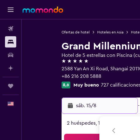
Vuelos
Ofertas de hotel
Hoteles en Asia
Hote
Alojamientos
Grand Millenniu
Autos
Hotel de 5 estrellas con Piscina (c
5 estrellas
Planifica con IA
2588 Yan An Xi Road, Shangai 201
+86 216 208 5888
Muy bueno
727 calificacione
8,6
Trips
Español
sáb. 15/8
-
2 huéspedes, 1 habitación