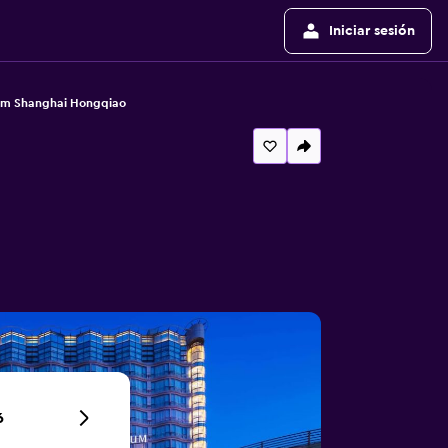
Iniciar sesión
um Shanghai Hongqiao
6