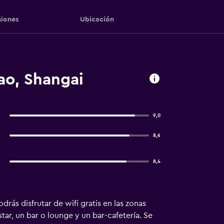
iones
Ubicación
ao, Shangai
9,0
8,6
8,4
rás disfrutar de wifi gratis en las zonas
ar, un bar o lounge y un bar-cafetería. Se