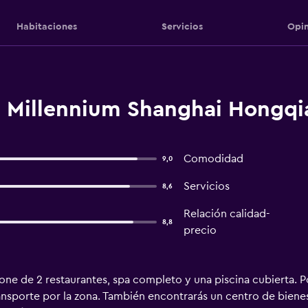
Habitaciones
Servicios
Opin
 Millennium Shanghai Hongqi
Comodidad
9,0
Servicios
8,6
Relación calidad-
8,8
precio
ne de 2 restaurantes, spa completo y una piscina cubierta. Pod
nsporte por la zona. También encontrarás un centro de bienest