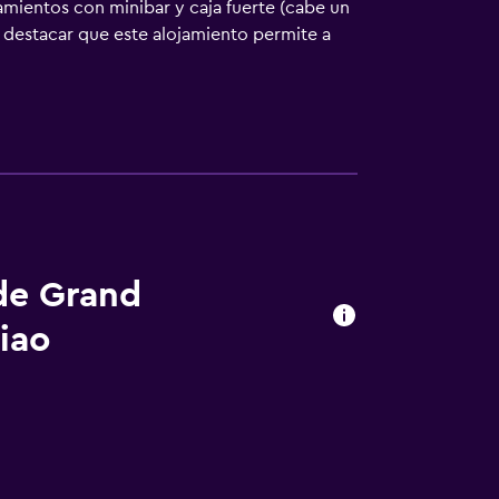
amientos con minibar y caja fuerte (cabe un
 destacar que este alojamiento permite a
or satélite. Se ofrece frigorífico y cafetera
cabezal de ducha tipo lluvia. También
eden navegar por la web gracias a nuestro
scritorio, sillas de oficina y periódicos
le solicitar masajes en la habitación, juegos
hotel dispone de una pista de tenis al aire
os servicios de ocio y esparcimiento
sparcimiento que se indican más abajo en las
 de Grand
iao