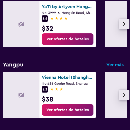
YaTi by Artyzen Hongqiao Shanghai
No. 3999-6, Hongxin Road, Shangai
4 estrellas
8,6
$32
Ver ofertas de hoteles
Yangpu
Ver más
Vienna Hotel (Shanghai Wujiaochang)
No.486 Guohe Road, Shangai
3 estrellas
8,3
$38
Ver ofertas de hoteles