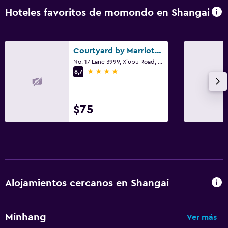
Hoteles favoritos de momondo en Shangai
Courtyard by Marriott Shanghai International Tourism and Resorts Zone
No. 17 Lane 3999, Xiupu Road, Shangai
4 estrellas
8,7
$75
Alojamientos cercanos en Shangai
Minhang
Ver más