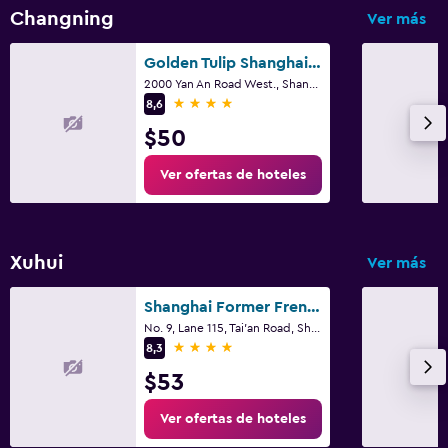
Changning
Ver más
Golden Tulip Shanghai Rainbow
2000 Yan An Road West., Shangai
4 estrellas
8,6
$50
Ver ofertas de hoteles
Xuhui
Ver más
Shanghai Former French Concession Garden Hotel
No. 9, Lane 115, Tai'an Road, Shangai
4 estrellas
8,3
$53
Ver ofertas de hoteles