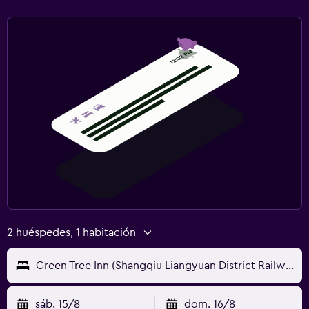
2 huéspedes, 1 habitación
Green Tree Inn (Shangqiu Liangyuan District Railway Station)
sáb. 15/8
dom. 16/8