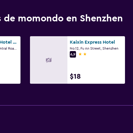
os de momondo en Shenzhen
Grand Skylight Hotel Shenzhen Zhonghang
Kaixin Express Hotel
No.3024,Shennan Central Road, Shenzhen
No.12, Fu An Street, Shenzhen
2 estrellas
6,9
$18