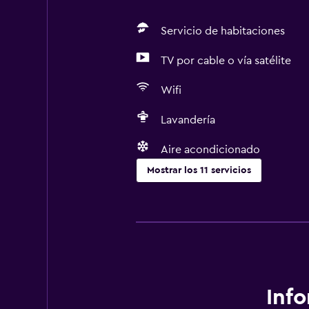
Servicio de habitaciones
TV por cable o vía satélite
Wifi
Lavandería
Aire acondicionado
Mostrar los 11 servicios
Lavandería
Lavandería
Servicios de lavandería/tintorería
Servicios básicos
Inf
Aire acondicionado