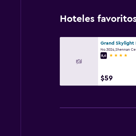
Hoteles favorit
4 estrellas
8,6
$59