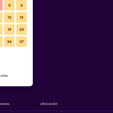
5
6
12
13
19
20
26
27
rellas
iones
Ubicación