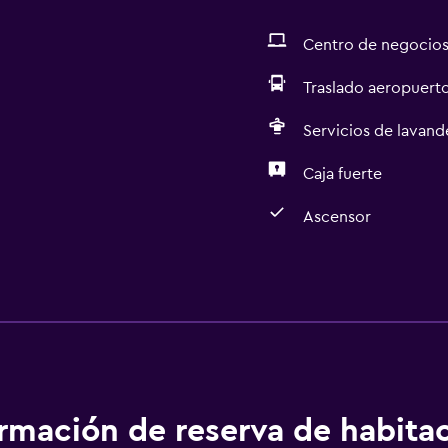
Centro de negocio
Traslado aeropuert
Servicios de lavande
Caja fuerte
Ascensor
Servicios y facilidades
Servicio de habitaciones
Centro de negocios
Estacionamiento y tran
ormación de reserva de habita
Traslado aeropuerto