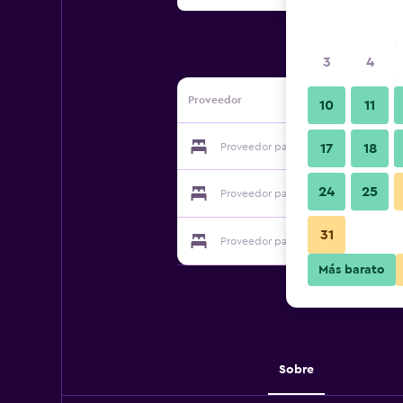
3
4
Proveedor
10
11
Proveedor para Shenzhen Baodeng H
17
18
24
25
Proveedor para Shenzhen Baodeng H
31
Proveedor para Shenzhen Baodeng H
Más barato
Sobre