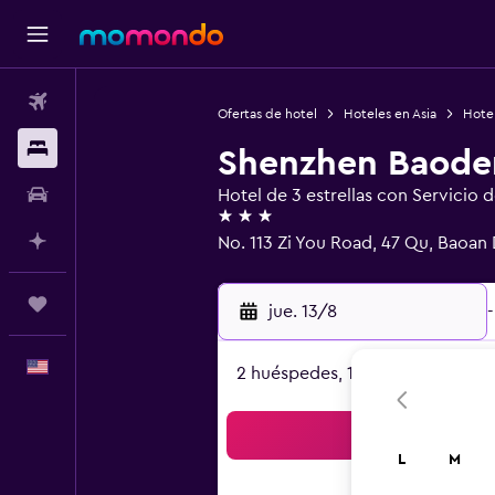
Vuelos
Ofertas de hotel
Hoteles en Asia
Hote
Alojamientos
Shenzhen Baode
Autos
Hotel de 3 estrellas con Servicio 
3 estrellas
Planifica con IA
No. 113 Zi You Road, 47 Qu, Baoan 
Trips
jue. 13/8
-
Español
2 huéspedes, 1 habitación
Bus
L
M