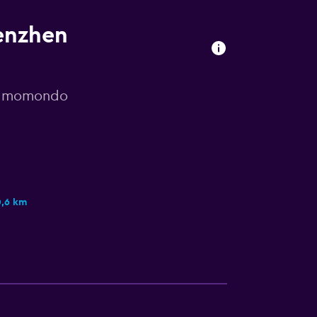
henzhen
or momondo
0,6 km