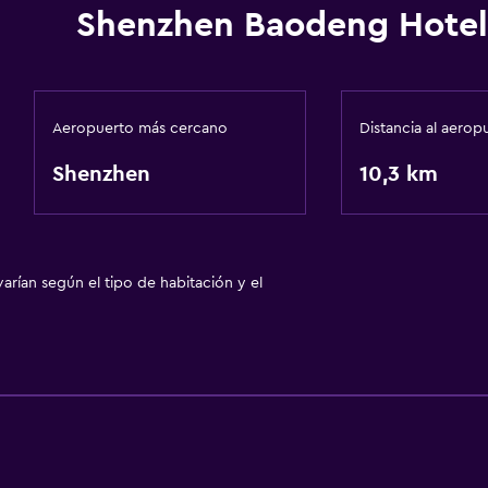
Shenzhen Baodeng Hotel
Accesibilidad y adecuac
Ascensor
Aeropuerto más cercano
Distancia al aerop
Shenzhen
10,3 km
Salud y seguridad
Caja fuerte
arían según el tipo de habitación y el