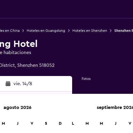
les en China
Hoteles en Guangdong
Hoteles en Shenzhen
Shenzhen 
ng Hotel
de habitaciones
District, Shenzhen 518052
Fotos
vie. 14/8
agosto 2026
septiembre 202
car
M
J
V
S
D
L
M
M
J
V