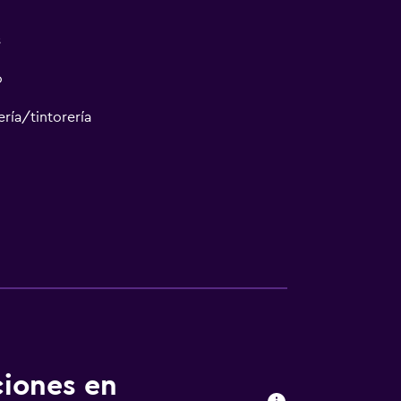
s
o
ría/tintorería
sporte
ciones en