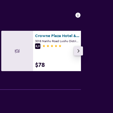
Crowne Plaza Hotel & Suites Landmark Shenzhen
3018 Nanhu Road Luohu District, Shenzhen
5 estrellas
8,9
$78