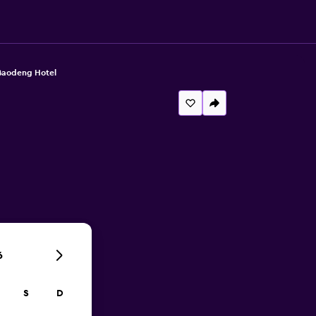
Baodeng Hotel
6
S
D