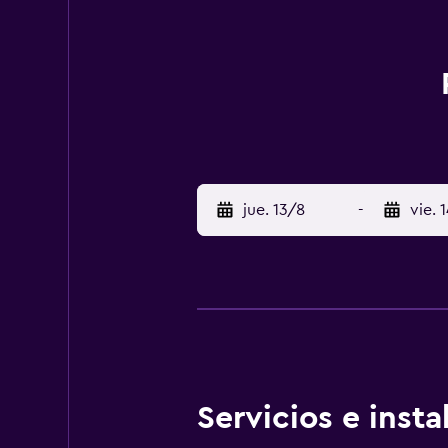
jue. 13/8
-
vie. 
Servicios e inst