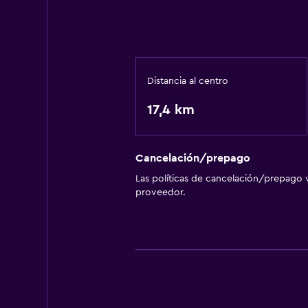
Wifi
Sistema de entretenimiento
TV por cable o vía satélite
Distancia al centro
17,4 km
General
Espacio de almacenamiento
Cancelación/prepago
Las políticas de cancelación/prepago v
proveedor.