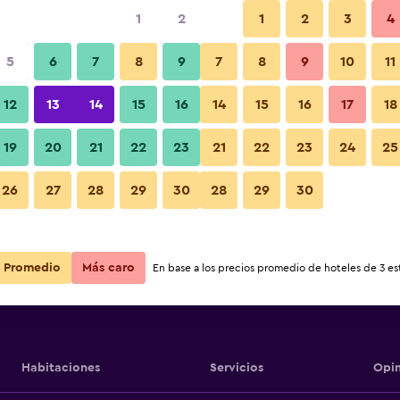
1
2
1
2
3
4
5
6
7
8
9
7
8
9
10
11
12
13
14
15
16
14
15
16
17
18
Ver precios
otel
19
20
21
22
23
21
22
23
24
25
26
27
28
29
30
28
29
30
Ver precios
otel
Ver precios
otel
Promedio
Más caro
En base a los precios promedio de hoteles de 3 est
Habitaciones
Servicios
Opin