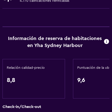
4.770 calificaciones verificadas
Extinguidor
Alarma de humo
Calefacción
Gel de ducha
Información de reserva de habitaciones
Aire acondicionado
en Yha Sydney Harbour
Toallas/ropa de cama (cargo adicional)
Papeleras
Relación calidad-precio
Puntuación de la ubi
General
Ventana
8,8
9,6
Habitaciones familiares
Casilleros
Alfombrado
Check-in/Check-out
Vista a la ciudad