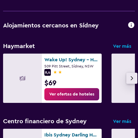
Lavandería
Zona de trabajo
Alojamientos cercanos en Sídney
Escritorio
Ideal para familias
Haymarket
Ver más
Cuna/cama nido disponibles
Wake Up! Sydney - Hostel
509 Pitt Street, Sídney, NSW
2 estrellas
8,4
$69
Ver ofertas de hoteles
Centro financiero de Sydney
Ver más
Ibis Sydney Darling Harbour