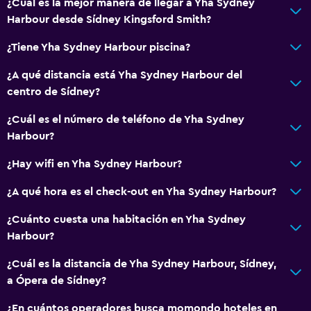
Bar de tapas
¿Cuál es la mejor manera de llegar a Yha Sydney
Harbour desde Sídney Kingsford Smith?
Bar/lounge
Máquina expendedora (bebidas)
¿Tiene Yha Sydney Harbour piscina?
Máquina expendedora (botanas)
¿A qué distancia está Yha Sydney Harbour del
centro de Sídney?
Baño
¿Cuál es el número de teléfono de Yha Sydney
Ducha
Harbour?
Secador de pelo
¿Hay wifi en Yha Sydney Harbour?
Aseo
¿A qué hora es el check-out en Yha Sydney Harbour?
Papel higiénico
Baño privado
¿Cuánto cuesta una habitación en Yha Sydney
Harbour?
Servicios y facilidades
¿Cuál es la distancia de Yha Sydney Harbour, Sídney,
Tapones para los oídos
a Ópera de Sídney?
Cajero automático/banco
¿En cuántos operadores busca momondo hoteles en