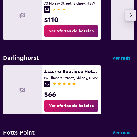
70 Murray Street, Sídney, NSW
3 estrellas
7,2
$110
Ver ofertas de hoteles
Darlinghurst
Ver más
Azzurro Boutique Hotel - Surry Hills
84 Flinders Street, Sídney, NSW
5 estrellas
6,7
$66
Ver ofertas de hoteles
Potts Point
Ver más