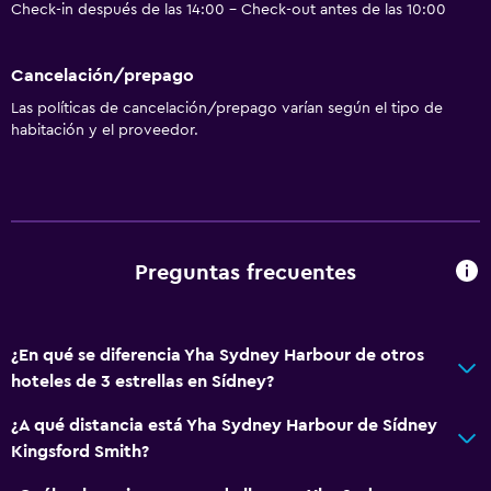
Check-in después de las 14:00 - Check-out antes de las 10:00
Cortina
Espacio de almacenamiento
Cancelación/prepago
Las políticas de cancelación/prepago varían según el tipo de
Accesibilidad y adecuación
habitación y el proveedor.
Accesibilidad
Ascensor
Ascensor disponible
Para no fumadores
Preguntas frecuentes
Almohada sin plumas
Áreas designadas para fumadores
¿En qué se diferencia Yha Sydney Harbour de otros
hoteles de 3 estrellas en Sídney?
Comedor
Tetera eléctrica
¿A qué distancia está Yha Sydney Harbour de Sídney
Kingsford Smith?
Cocina compartida