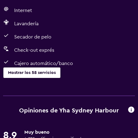
Internet
Lavandería
Secador de pelo
Check-out exprés
Cajero automático/banco
Mostrar los 58 servicios
Servicios básicos
Wifi gratis
Wifi disponible en todas las instalaciones
Opiniones de Yha Sydney Harbour
Internet
Ropa de cama
Muy bueno
8,9
Toallas