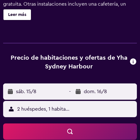
gratuita. Otras instalaciones incluyen una cafetería, un
microondas en una zona común y una nevera en una zona
Leer más
común. Se incluye un único servicio de limpieza durante la
estancia. YHA Sydney Harbour ofrece 106 alojamientos
con aire acondicionado y cortinas opacas. Este albergue
en Sídney ofrece acceso a Internet wifi gratis. Podrás
aprovechar la cocina compartida o común. Los baños
están equipados con ducha. Se ofrece servicio de limpieza
Precio de habitaciones y ofertas de Yha
una vez por estancia y es posible solicitar secador de
Sydney Harbour
pelo. Se ofrece servicio de limpieza de forma limitada. Se
pueden practicar las actividades de ocio y esparcimiento
que se indican más abajo en las instalaciones o cerca del
sáb. 15/8
-
dom. 16/8
alojamiento (es posible que se aplique un recargo).
2 huéspedes, 1 habitación