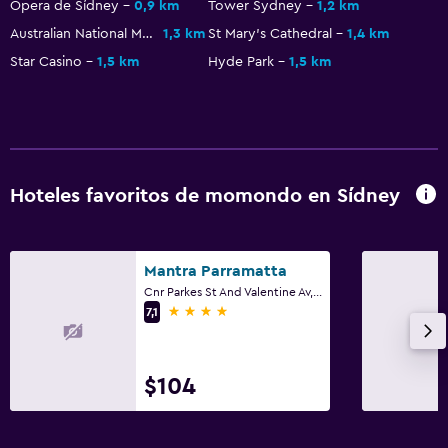
Seguridad las 24 horas
Ópera de Sídney
0,9 km
Tower Sydney
1,2 km
Australian National Maritime Museum
1,3 km
St Mary's Cathedral
1,4 km
Sistema de entretenimiento
Star Casino
1,5 km
Hyde Park
1,5 km
TV de pantalla plana
TV
Aire libre
Hoteles favoritos de momondo en Sídney
Terraza/patio
Parrilla
Mantra Parramatta
Cnr Parkes St And Valentine Av, Sídney, NSW
Actividades
4 estrellas
7,1
Senderismo
Mesa de billar
$104
Lavandería