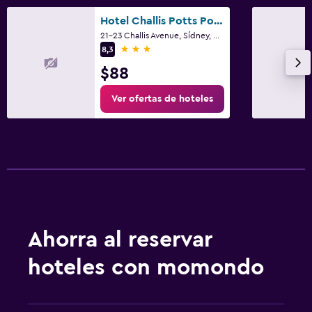
Hotel Challis Potts Point
21-23 Challis Avenue, Sídney, NSW
3 estrellas
8,3
$88
Ver ofertas de hoteles
Ahorra al reservar
hoteles con momondo