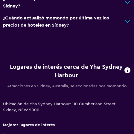
Acceso con tarjeta
Sídney?
Check-out exprés
¿Cuándo actualizó momondo por última vez los
Recepción 24 horas
precios de hoteles en Sídney?
Habitación
Lámpara de lectura
Enchufe cerca de la cama
Lugares de interés cerca de Yha Sydney
Perchero
Harbour
Armario o clóset
Atracciones en Sídney, Australia, seleccionadas por momondo
Salud y seguridad
Ubicación de Yha Sydney Harbour: 110 Cumberland Street,
Botiquín de primeros auxilios
Sídney, NSW 2000
Cámaras CCTV en zonas comunes
Cámaras CCTV en el exterior
Mejores lugares de interés