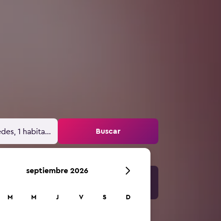
Buscar
des, 1 habitación
septiembre 2026
M
M
J
V
S
D