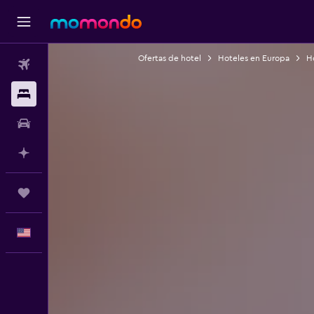
Ofertas de hotel
Hoteles en Europa
H
Vuelos
Alojamientos
Autos
Planifica con IA
Trips
Español