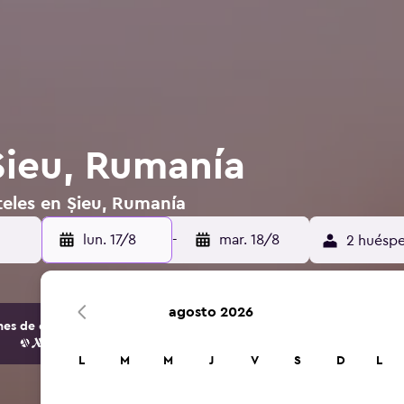
Șieu, Rumanía
teles en Șieu, Rumanía
lun. 17/8
-
mar. 18/8
2 huéspe
agosto 2026
s de opciones de hoteles y alojamientos.
L
M
M
J
V
S
D
L