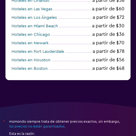
a partir de $38
Hoteles en Orlando
a partir de $60
Hoteles en Las Vegas
a partir de $72
Hoteles en Los Ángeles
a partir de $30
Hoteles en Miami Beach
a partir de $36
Hoteles en Chicago
a partir de $70
Hoteles en Newark
a partir de $78
Hoteles en Fort Lauderdale
a partir de $56
Hoteles en Houston
a partir de $48
Hoteles en Boston
a partir de $71
Hoteles en Tampa
momondo siempre trata de obtener precios exactos, sin embargo,
*
los precios no están garantizados
.
Esta es la razón: