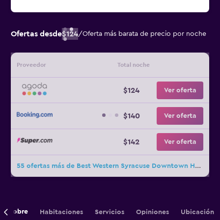
Ofertas desde
$124
/
Oferta más barata de precio por noche
Proveedor
Total noche
$124
Ver oferta
$140
Ver oferta
$142
Ver oferta
55 ofertas más de Best Western Syracuse Downtown Hotel and Suites
Sobre
Habitaciones
Servicios
Opiniones
Ubicación