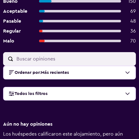
Bueno
150
Aceptable
69
Pasable
48
Regular
36
Malo
70
Ordenar por
:
Más recientes
Todos los filtros
Aún no hay opiniones
Los huéspedes calificaron este alojamiento, pero aún