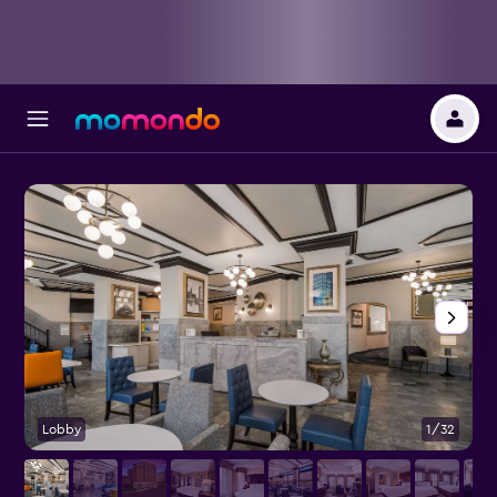
Lobby
1/32