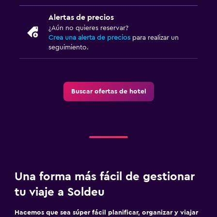
Teléfono
Alertas de precios
Sistema de entretenimiento
¿Aún no quieres reservar?
Crea una alerta de precios
para realizar un
TV de pantalla plana
seguimiento.
TV por cable o vía satélite
Biblioteca
Sala de estar/TV compartida
Buscar ofertas de hotel
TV
Ideal para familias
Cuna/cama nido disponibles
Zona cubierta de juegos
Una forma más fácil de gestionar
Cubierta para piscina
tu viaje a Soldeu
Parque infantil
Hacemos que sea súper fácil planificar, organizar y viajar