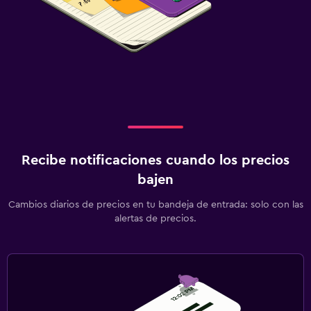
Aire libre
Terraza/patio
Sillas de playa
Lavandería
Lavandería
Servicios de lavandería/tintorería
Recibe notificaciones cuando los precios
bajen
Zona de trabajo
Fax/fotocopiadora
Cambios diarios de precios en tu bandeja de entrada: solo con las
alertas de precios.
Escritorio
Gimnasio
Gimnasio