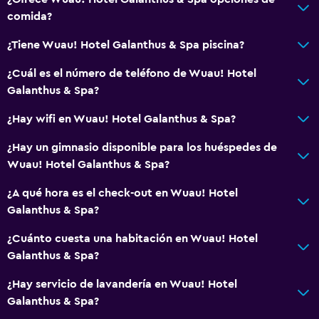
comida?
Servicios y facilidades
¿Tiene Wuau! Hotel Galanthus & Spa piscina?
Centro de negocios
¿Cuál es el número de teléfono de Wuau! Hotel
Servicio de despertador
Galanthus & Spa?
Servicio de conserjería
¿Hay wifi en Wuau! Hotel Galanthus & Spa?
Cambio de divisas
Baño turco
¿Hay un gimnasio disponible para los huéspedes de
Wuau! Hotel Galanthus & Spa?
Instalaciones para reuniones
Servicio de habitaciones
¿A qué hora es el check-out en Wuau! Hotel
Galanthus & Spa?
Mostrador de información turística
Acceso con tarjeta
¿Cuánto cuesta una habitación en Wuau! Hotel
Galanthus & Spa?
Masaje de pies
Recepción 24 horas
¿Hay servicio de lavandería en Wuau! Hotel
Galanthus & Spa?
Caja fuerte