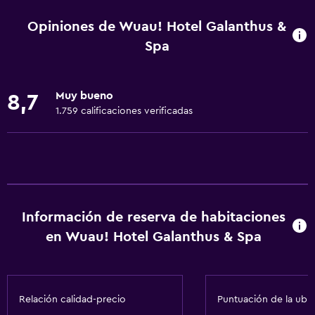
Juegos de mesa/rompecabezas
Opiniones de Wuau! Hotel Galanthus &
Sala de juegos
Spa
Golf
Bingo
Muy bueno
8,7
Entretenimiento nocturno
1.759 calificaciones verificadas
Paseos a caballo
Ping pong
Mesa de billar
Senderismo
Información de reserva de habitaciones
Paseo en trineo
en Wuau! Hotel Galanthus & Spa
Patinaje sobre hielo
Compras
Paseo en moto de nieve
Relación calidad-precio
Puntuación de la ubi