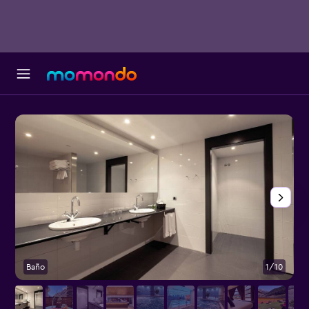
Baño
1/10