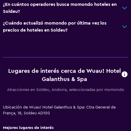
¿En cuántos operadores busca momondo hoteles en
Piscina y spa
Soldeu?
Piscina climatizada
¿Cuándo actualizó momondo por última vez los
Spa
precios de hoteles en Soldeu?
Bañera de hidromasaje
Piscina (cubierta)
Piscina pequeña
Vapor
Lugares de interés cerca de Wuau! Hotel
Masajes
Galanthus & Spa
Sauna
Atracciones en Soldeu, Andorra, seleccionadas por momondo
Comedor
Ubicación de Wuau! Hotel Galanthus & Spa: Ctra General de
Tetera eléctrica
França, 18, Soldeu AD100
Almuerzos para llevar
Mejores lugares de interés
Restaurante