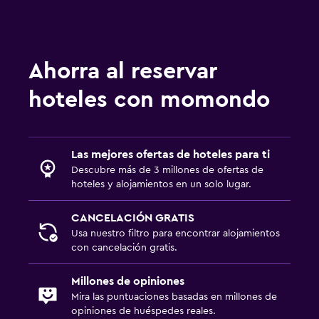
Baño
Secador de pelo
Baño privado
Ahorra al reservar
Ducha
hoteles con momondo
Gorro de baño
Papel higiénico
Cepillo de dientes
Las mejores ofertas de hoteles para ti
Descubre más de 3 millones de ofertas de
General
hoteles y alojamientos en un solo lugar.
Ventana
CANCELACIÓN GRATIS
Habitaciones familiares
Usa nuestro filtro para encontrar alojamientos
con cancelación gratis.
Vista al patio interior
Vista a la montaña
Millones de opiniones
Mira las puntuaciones basadas en millones de
Espacio de almacenamiento
opiniones de huéspedes reales.