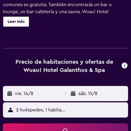
comunes es gratuita. También encontrarás un bar o
lounge, un bar-cafetería y una sauna. Wuau! Hotel
Galanthus & Spa ofrece 55 alojamientos con minibar y caja
Leer más
fuerte. Se ofrece una televisión de pantalla plana con
canales por satélite. Los baños están equipados con
ducha, artículos de higiene personal gratuitos y secador
de pelo. Este hotel en Soldeu ofrece acceso a Internet wifi
gratis. Los servicios para las personas de negocios
incluyen escritorio y teléfono. Se ofrece servicio de
Precio de habitaciones y ofertas de
limpieza todos los días. Los servicios de ocio y
Wuau! Hotel Galanthus & Spa
esparcimiento en este hotel incluyen una bañera de
hidromasaje, sauna, gimnasio y bicicletas gratuitas. No se
permite la entrada a la piscina, al gimnasio y al
vie. 14/8
-
sáb. 15/8
hidromasaje de niños menores de 12 años sin la
supervisión de un adulto. Se pueden practicar las
actividades de ocio y esparcimiento que se indican más
2 huéspedes, 1 habitación
abajo en las instalaciones o cerca del alojamiento (es
posible que se aplique un recargo).