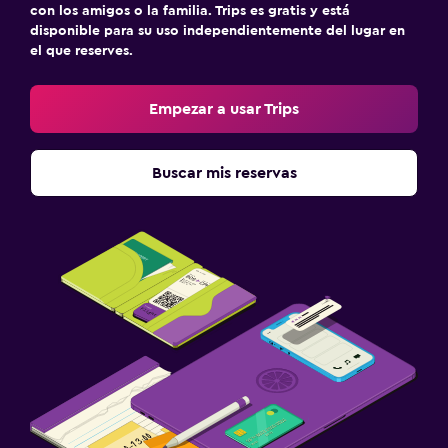
Estacionamiento y transporte
con los amigos o la familia. Trips es gratis y está
disponible para su uso independientemente del lugar en
Estacionamiento
el que reserves.
Servicio de traslado
Estacionamiento privado
Empezar a usar Trips
Habitación
Buscar mis reservas
Enchufe cerca de la cama
Perchero
Armario o clóset
Salud y seguridad
Limpieza diaria
Cámaras CCTV en zonas comunes
Caja fuerte