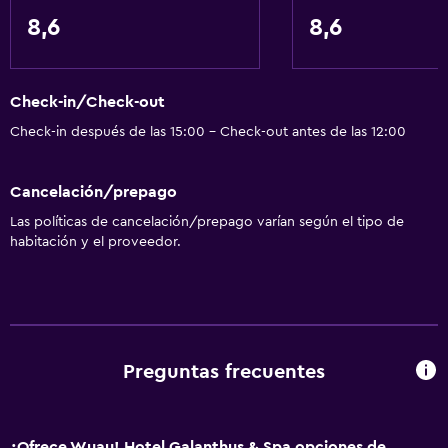
Servicios básicos
8,6
8,6
Wifi disponible en todas las instalaciones
Internet
Check-in/Check-out
Extinguidor
Check-in después de las 15:00 - Check-out antes de las 12:00
Artículos de aseo gratis
Alarma de humo
Cancelación/prepago
Calefacción
Las políticas de cancelación/prepago varían según el tipo de
Aire acondicionado
habitación y el proveedor.
Wifi gratis
Ropa de cama
Toallas
Champú
Preguntas frecuentes
Gel de ducha
Papeleras
¿Ofrece Wuau! Hotel Galanthus & Spa opciones de