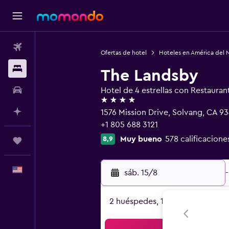
Vuelos
Ofertas de hotel
Hoteles en América del 
Alojamientos
The Landsby
Autos
Hotel de 4 estrellas con Restauran
4 estrellas
Planifica con IA
1576 Mission Drive, Solvang, CA 9
+1 805 688 3121
Muy bueno
578 calificacione
8,9
Trips
Español
sáb. 15/8
-
2 huéspedes, 1 habitación