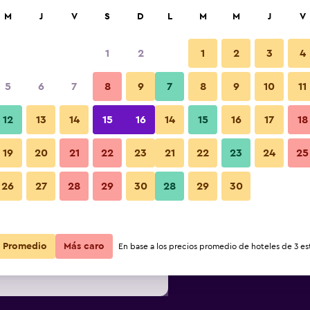
car
M
J
V
S
D
L
M
M
J
V
1
2
1
2
3
4
ás barata de precio por noche
5
6
7
8
9
7
8
9
10
11
Restaurante
r
Total noche
12
13
14
15
16
14
15
16
17
18
19
20
21
22
23
21
22
23
24
25
$197
Ver oferta
26
27
28
29
30
28
29
30
Fotos
$197
Ver oferta
$198
Ver oferta
Promedio
Más caro
En base a los precios promedio de hoteles de 3 est