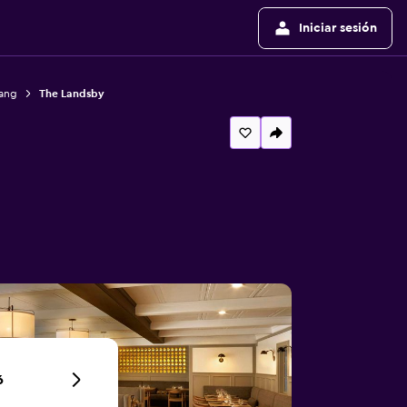
Iniciar sesión
vang
The Landsby
6