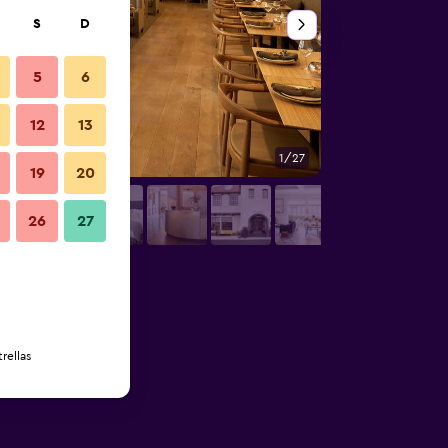
S
D
5
6
12
13
1/27
Patio
19
20
26
27
rellas