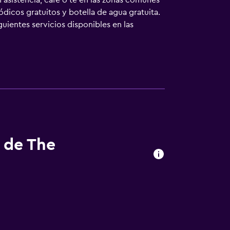
 asistencia, café o té en las zonas comunes
dicos gratuitos y botella de agua gratuita.
uientes servicios disponibles en las
binadas y artículos de higiene personal
is. Se ofrece una televisión de pantalla
s de The