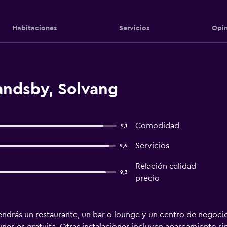
Habitaciones
Servicios
Opin
andsby, Solvang
Comodidad
9,1
Servicios
9,6
Relación calidad-
9,3
precio
ndrás un restaurante, un bar o lounge y un centro de negocios