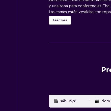
La conexión wifi en las zonas comu
y una zona para conferencias. The 
Las camas están vestidas con ropa 
habitaciones: frigorífico y cafete
Leer más
gratuitos. Los huéspedes pueden na
plana con canales digitales de susc
Pr
sáb. 15/8
-
dom.