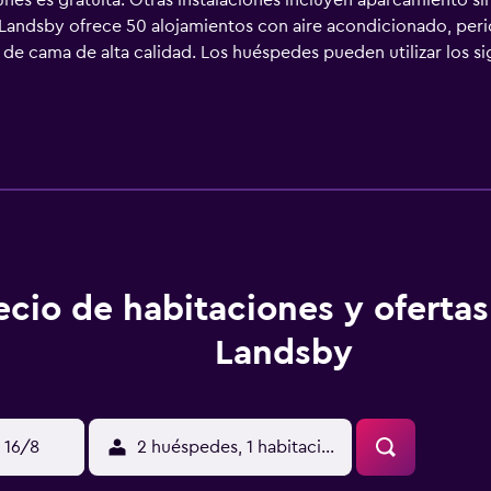
nes es gratuita. Otras instalaciones incluyen aparcamiento sin
Landsby ofrece 50 alojamientos con aire acondicionado, perió
de cama de alta calidad. Los huéspedes pueden utilizar los sig
ra y tetera. Los baños están equipados con ducha y bañera com
vegar por la web gracias a nuestro acceso a Internet wifi grat
ripción. Se ofrece servicio de limpieza todos los días.
ecio de habitaciones y oferta
Landsby
 16/8
2 huéspedes, 1 habitación