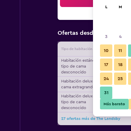
Bus
L
M
$197
Ofertas desde
/
Oferta m
3
4
Tipo de habitación
Proveedo
10
11
Habitación estándar,
17
18
tipo de cama
desconocido
24
25
Habitación deluxe, 1
cama extragrande
31
Habitación deluxe,
tipo de cama
Más barato
desconocido
27 ofertas más de The Landsby