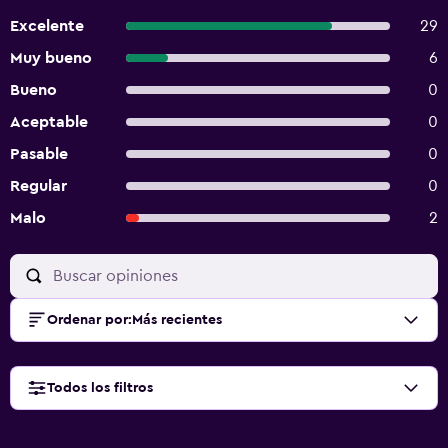
Excelente
29
Muy bueno
6
Bueno
0
Aceptable
0
Pasable
0
Regular
0
Malo
2
Ordenar por
:
Más recientes
Todos los filtros