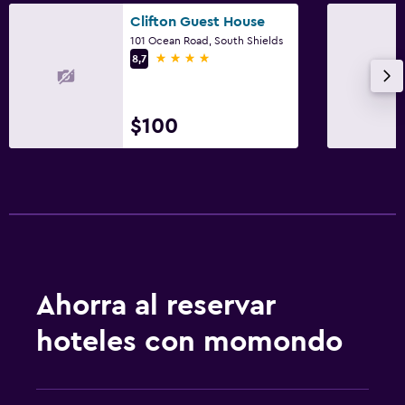
Clifton Guest House
101 Ocean Road, South Shields
4 estrellas
8,7
$100
Ahorra al reservar
hoteles con momondo