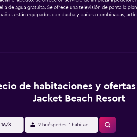
aciar el apetito. Se ofrece un servicio de limpieza a petición
lla de agua gratuita. Se ofrece una televisión de pantalla pla
os baños están equipados con ducha y bañera combinadas, artíc
den navegar por la web gracias a nuestro acceso a Internet wi
illas de oficina, además de teléfono; se ofrecen llamadas local
tabla de planchar con plancha y cortinas opacas. Es posible s
no de descubierta y servicio de limpieza a petición. Este hote
scina cubierta, piscina infantil y piscina al aire libre de temp
icar las actividades de ocio y esparcimiento que se indican m
ique un recargo).
ecio de habitaciones y oferta
Jacket Beach Resort
 16/8
2 huéspedes, 1 habitación