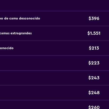
$396
ipo de cama desconocido
$1.551
 camas extragrandes
$213
conocido
$223
$243
$248
$260