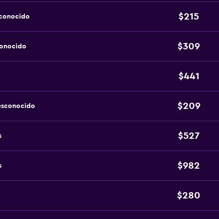
$215
sconocido
$309
conocido
$441
$209
esconocido
$527
s
$982
s
$280