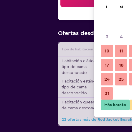
Bus
L
M
$182
Ofertas desde
/
Oferta m
3
4
Tipo de habitación
Proveedo
10
11
Habitación clásica,
17
18
tipo de cama
desconocido
24
25
Habitación estándar,
tipo de cama
desconocido
31
Habitación queen, tipo
Más barato
de cama desconocido
22 ofertas más de Red Jacket Beach