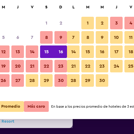
car
M
J
V
S
D
L
M
M
J
V
1
2
1
2
3
4
ás barata de precio por noche
5
6
7
8
9
7
8
9
10
11
Playa
r
Total noche
12
13
14
15
16
14
15
16
17
18
19
20
21
22
23
21
22
23
24
25
$182
Ver oferta
Fotos
26
27
28
29
30
28
29
30
$209
Ver oferta
Promedio
$213
Más caro
Ver oferta
En base a los precios promedio de hoteles de 3 est
 Resort