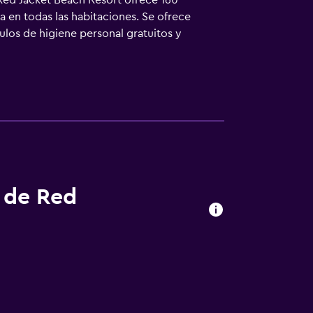
. Red Jacket Beach Resort ofrece 160
na en todas las habitaciones. Se ofrece
ulos de higiene personal gratuitos y
fi gratis. Los servicios para las personas
es gratuitas (pueden existir restricciones).
olicitar cambio de toallas y cambio de
l dispone de una playa privada y bicicletas
orada. Otros servicios de ocio y esparcimiento
ás abajo en las instalaciones o cerca del
s de Red