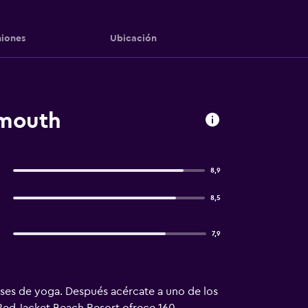
iones
Ubicación
rmouth
8,9
8,5
7,9
lases de yoga. Después acércate a uno de los