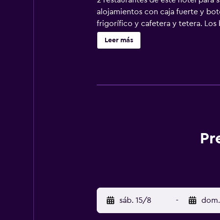
2 restaurantes de este hotel para s
alojamientos con caja fuerte y bote
frigorífico y cafetera y tetera. L
secador de pelo. Los huéspedes pue
Leer más
de negocios incluyen escritorio y s
Las habitaciones también incluyen 
sábanas. Se ofrece servicio noctur
gratuitas. En el alojamiento hay pi
incluyen gimnasio. Se pueden pract
alojamiento (es posible que se apl
Pr
sáb. 15/8
-
dom.