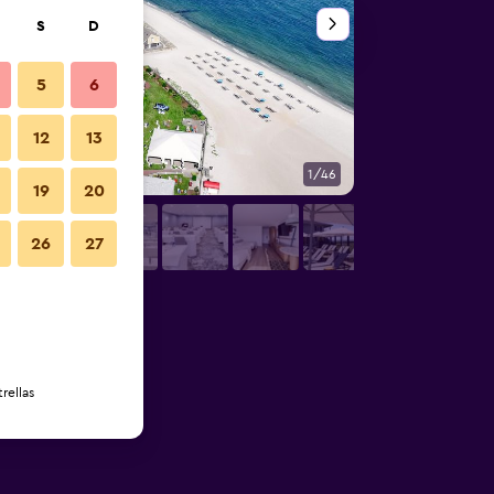
S
D
5
6
12
13
1/46
Habitación
19
20
26
27
rellas