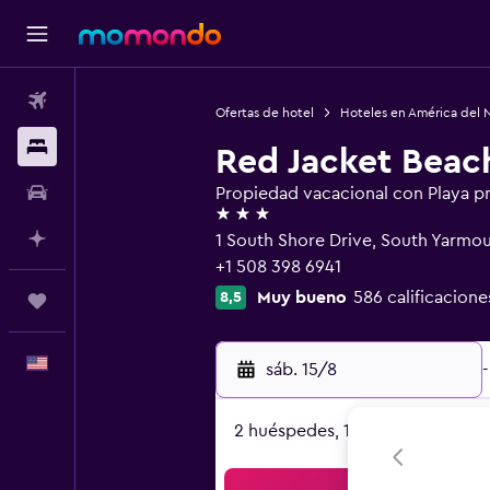
Vuelos
Ofertas de hotel
Hoteles en América del 
Alojamientos
Red Jacket Beac
Autos
Propiedad vacacional con Playa p
3 estrellas
Planifica con IA
1 South Shore Drive, South Yarmo
+1 508 398 6941
Muy bueno
586 calificacione
8,5
Trips
Español
sáb. 15/8
-
2 huéspedes, 1 habitación