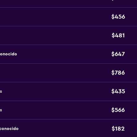
$456
$481
$647
conocido
$786
$435
s
$566
s
$182
sconocido