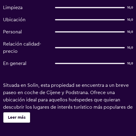
Limpieza
10,0
Ubicación
10,0
Personal
10,0
Relación calidad-
10,0
precio
En general
10,0
Situada en Solin, esta propiedad se encuentra a un breve
paseo en coche de Cijene y Podstrana. Ofrece una
ubicación ideal para aquellos huéspedes que quieran
descubrir los lugares de interés turístico más populares de
la zona. Esta propiedad de 3 estrellas dispone de un
Leer más
mostrador turístico, un parque infantil y traslados al
aeropuerto. Cuando hace buen tiempo la terraza exterior