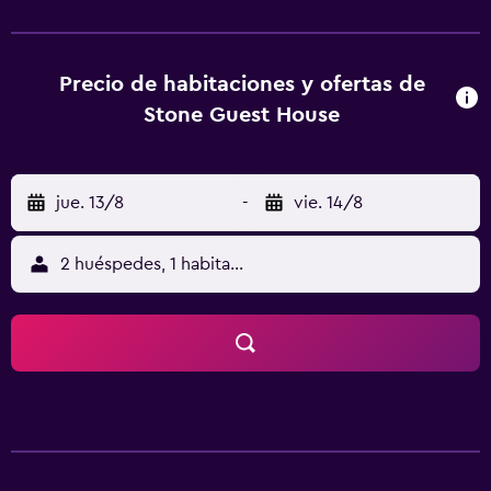
ofrece el entorno ideal para relajarse. La propiedad
dispone de apartamentos provistos de un microondas,
una nevera y un secador de pelo. Desde Stone Guest
House Solin se puede acceder cómodamente a Port of
Precio de habitaciones y ofertas de
Split, al Poljud y al Palacio de Diocleciano. Además, a solo
Stone Guest House
un breve trayecto en coche, encontrará populares
destinos como Gregory of Nin, entre otros.
jue. 13/8
-
vie. 14/8
2 huéspedes, 1 habitación