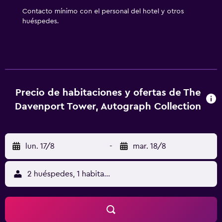
alojamiento hay piscina cubierta y bañera de hidromasaje.
Contacto mínimo con el personal del hotel y otros
Otros servicios de ocio y esparcimiento incluyen un
huéspedes.
centro de bienestar abierto las 24 horas. Se pueden
practicar las actividades de ocio y esparcimiento que se
indican más abajo en las instalaciones o cerca del
alojamiento (es posible que se aplique un recargo).
Precio de habitaciones y ofertas de The
Davenport Tower, Autograph Collection
lun. 17/8
-
mar. 18/8
2 huéspedes, 1 habitación