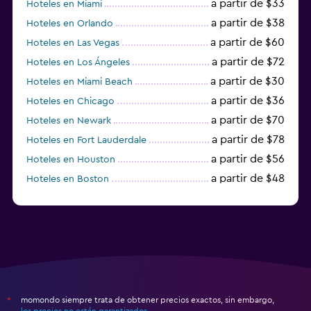
a partir de $33
Hoteles en Miami
a partir de $38
Hoteles en Orlando
a partir de $60
Hoteles en Las Vegas
a partir de $72
Hoteles en Los Ángeles
a partir de $30
Hoteles en Miami Beach
a partir de $36
Hoteles en Chicago
a partir de $70
Hoteles en Newark
a partir de $78
Hoteles en Fort Lauderdale
a partir de $56
Hoteles en Houston
a partir de $48
Hoteles en Boston
a partir de $71
Hoteles en Tampa
momondo siempre trata de obtener precios exactos, sin embargo,
*
los precios no están garantizados
.