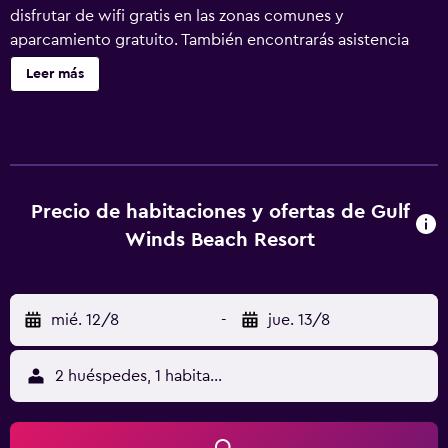
disfrutar de wifi gratis en las zonas comunes y
aparcamiento gratuito. También encontrarás asistencia
turística y para la compra de entradas, un jardín y un área
Leer más
para parrillas. No se ofrece servicio de limpieza. Gulf
Winds Beach Resort ofrece 65 alojamientos con aire
acondicionado y cafetera y tetera. Estos alojamientos con
mobiliario y decoración diferentes disponen de una zona
de estar separada. La cocina está dotada de frigorífico,
microondas y utensilios de cocina. Los baños están
Precio de habitaciones y ofertas de Gulf
equipados con bañera o ducha. Los huéspedes pueden
Winds Beach Resort
navegar por la web gracias a nuestro acceso a Internet
wifi gratis. Se ofrece televisión por cable. Los servicios de
ocio y esparcimiento en este hotel incluyen una piscina al
mié. 12/8
-
jue. 13/8
aire libre. Se pueden practicar las actividades de ocio y
esparcimiento que se indican más abajo en las
instalaciones o cerca del alojamiento (es posible que se
2 huéspedes, 1 habitación
aplique un recargo).