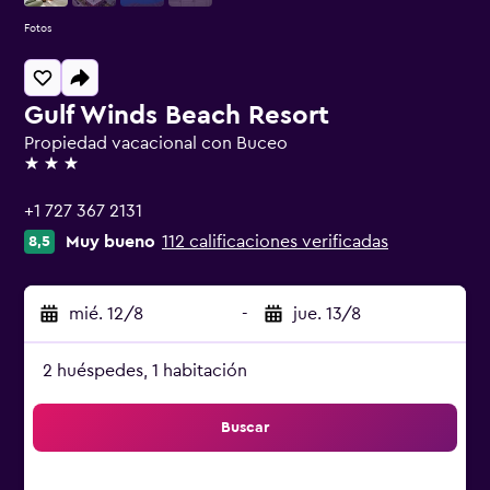
Fotos
Gulf Winds Beach Resort
Propiedad vacacional con Buceo
3 estrellas
+1 727 367 2131
Muy bueno
112 calificaciones verificadas
8,5
mié. 12/8
-
jue. 13/8
2 huéspedes, 1 habitación
Buscar