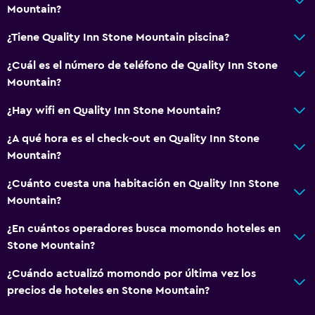
Ducha
Mountain?
¿Tiene Quality Inn Stone Mountain piscina?
Salud y seguridad
¿Cuál es el número de teléfono de Quality Inn Stone
Cámaras CCTV en el exterior
Mountain?
Limpieza diaria
¿Hay wifi en Quality Inn Stone Mountain?
Caja fuerte
Cámaras CCTV en zonas comunes
¿A qué hora es el check-out en Quality Inn Stone
Mountain?
Servicios y facilidades
¿Cuánto cuesta una habitación en Quality Inn Stone
Centro de negocios
Mountain?
Caja fuerte
¿En cuántos operadores busca momondo hoteles en
Instalaciones para reuniones
Stone Mountain?
Recepción 24 horas
¿Cuándo actualizó momondo por última vez los
precios de hoteles en Stone Mountain?
General