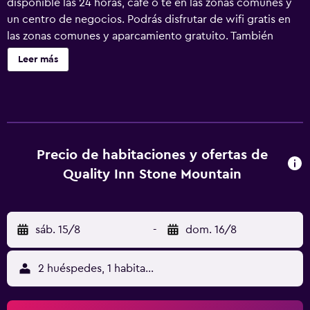
disponible las 24 horas, café o té en las zonas comunes y
un centro de negocios. Podrás disfrutar de wifi gratis en
las zonas comunes y aparcamiento gratuito. También
encontrarás lavandería, servicio de recepción 24 horas y
Leer más
una sala de ordenadores. Quality Inn Stone Mountain
ofrece 60 alojamientos, con acceso por pasillos exteriores
y caja fuerte y cafetera y tetera. Se ofrece una televisión
de pantalla plana de 32 pulgadas con canales digitales. Se
ofrece frigorífico y microondas. Los baños están
equipados con ducha y bañera combinadas, artículos de
Precio de habitaciones y ofertas de
higiene personal de diseño, artículos de higiene personal
Quality Inn Stone Mountain
gratuitos y secador de pelo. Este hotel en Stone Mountain
ofrece acceso a Internet wifi gratis. Los servicios para las
personas de negocios incluyen escritorio con llamadas
sáb. 15/8
-
dom. 16/8
locales gratuitas (pueden existir restricciones). Las
habitaciones también incluyen tabla de planchar con
plancha y cortinas opacas. Se ofrece servicio nocturno de
2 huéspedes, 1 habitación
descubierta y servicio de limpieza todos los días. Se
pueden practicar las actividades de ocio y esparcimiento