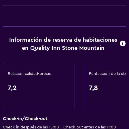
Calefacción
Accesibilidad y adecuación
Habitaciones para no fumadores disponibles
Mascotas permitidas bajo consulta (pueden aplicar cargos
Información de reserva de habitaciones
extra)
en Quality Inn Stone Mountain
Accesibilidad
Ducha adaptada para silla de ruedas
Estacionamiento accesible
Relación calidad-precio
Puntuación de la ubi
Áreas designadas para fumadores
7,2
7,8
Comedor
Tetera/cafetera
Nevera
Check-in/Check-out
Cafetera
Check-in después de las 15:00 - Check-out antes de las 11:00