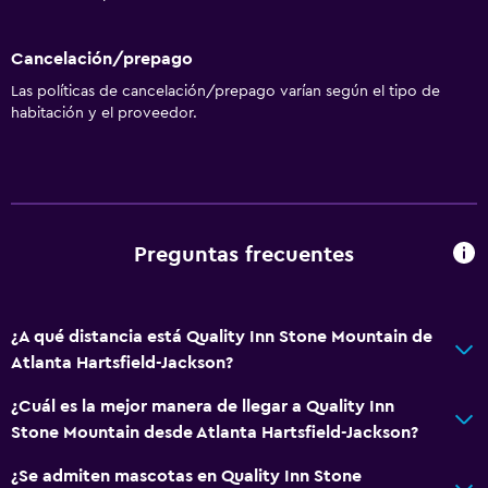
Máquina expendedora (bebidas)
Cancelación/prepago
Máquina expendedora (botanas)
Las políticas de cancelación/prepago varían según el tipo de
Microondas
habitación y el proveedor.
Sistema de entretenimiento
Radio
TV por cable o vía satélite
Preguntas frecuentes
TV de pantalla plana
TV
¿A qué distancia está Quality Inn Stone Mountain de
Baño
Atlanta Hartsfield-Jackson?
Tina de baño
¿Cuál es la mejor manera de llegar a Quality Inn
Secador de pelo
Stone Mountain desde Atlanta Hartsfield-Jackson?
Papel higiénico
¿Se admiten mascotas en Quality Inn Stone