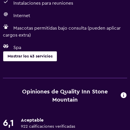
Instalaciones para reuniones
Internet
Mascotas permitidas bajo consulta (pueden aplicar
cargos extra)
Spa
Mostrar los 43 servicios
Servicios básicos
Wifi gratis
Wifi disponible en todas las instalaciones
Opiniones de Quality Inn Stone
Internet
Mountain
Extinguidor
Aire acondicionado
Aceptable
6,1
Alarma de humo
922 calificaciones verificadas