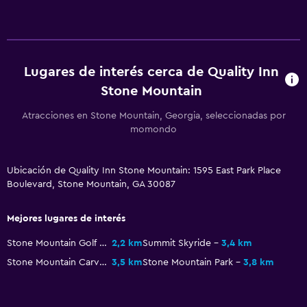
Zona de estar
Posibilidad de habitaciones conectadas
Espacio de almacenamiento
Lugares de interés cerca de Quality Inn
Stone Mountain
Lavandería
Lavandería
Atracciones en Stone Mountain, Georgia, seleccionadas por
momondo
Plancha y tabla de planchar
Ubicación de Quality Inn Stone Mountain: 1595 East Park Place
Estacionamiento y transporte
Boulevard, Stone Mountain, GA 30087
Estacionamiento gratuito
Mejores lugares de interés
Zona de trabajo
Stone Mountain Golf Club
2,2 km
Summit Skyride
3,4 km
Escritorio
Stone Mountain Carving
3,5 km
Stone Mountain Park
3,8 km
Spa