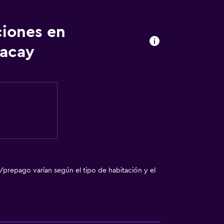
ciones en
ento
vacay
tida
te
/prepago varían según el tipo de habitación y el