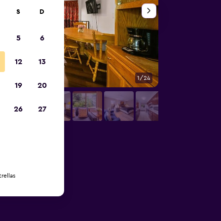
S
D
5
6
12
13
1/24
Otros
19
20
26
27
rellas