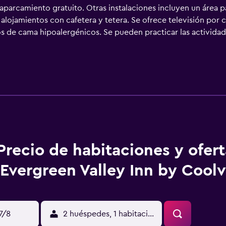
aparcamiento gratuito. Otras instalaciones incluyen un área pa
alojamientos con cafetera y tetera. Se ofrece televisión por c
egos de cama hipoalergénicos. Se pueden practicar las activid
erca del alojamiento (es posible que se aplique un recargo).
Precio de habitaciones y ofer
Evergreen Valley Inn by Cool
17/8
2 huéspedes, 1 habitación