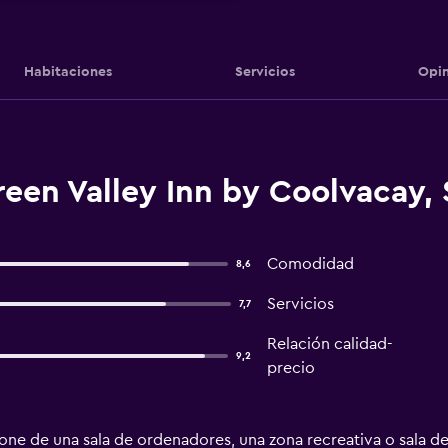
Habitaciones
Servicios
Opin
reen Valley Inn by Coolvacay
Comodidad
8,6
Servicios
7,7
Relación calidad-
9,2
precio
ne de una sala de ordenadores, una zona recreativa o sala de 