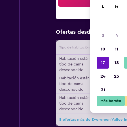
Bus
L
M
$70
Ofertas desde
/
Oferta má
3
4
Tipo de habitación
Proveedo
10
11
Habitación estándar,
17
18
tipo de cama
desconocido
24
25
Habitación estándar,
tipo de cama
desconocido
31
Habitación estándar,
Más barato
tipo de cama
desconocido
5 ofertas más de Evergreen Valley 