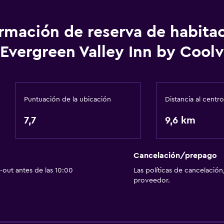
ormación de reserva de habita
Sistema de entretenimi
Evergreen Valley Inn by Cool
Biblioteca
Sala de estar/TV compar
Libros
Puntuación de la ubicación
Distancia al centro
TV por cable o vía satéli
7,7
TV
9,6 km
Reproductor de DVD
Cancelación/prepago
out antes de las 10:00
Las políticas de cancelación
proveedor.