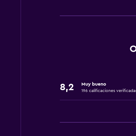
Actividades
Observación de aves
Senderismo
Pesca
Juegos de mesa/rompecabezas
O
Sala de juegos
Canotaje
Ciclismo
Muy bueno
Mesa de fulbolito
8,2
196 calificaciones verificada
Dardos
Paseo en trineo
Esquí
Ping pong
Mesa de billar