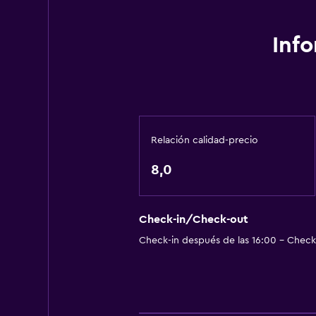
Paseo en moto de nieve
Inf
Servicios básicos
Wifi gratis
Internet
Ropa de cama
Relación calidad-precio
Toallas
Ventilador
8,0
Extinguidor
Champú
Check-in/Check-out
Alarma de humo
Check-in después de las 16:00 - Check-
Calefacción
Adaptador
Gel de ducha