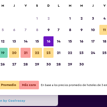
car
M
J
V
S
D
L
M
M
J
V
1
2
1
2
3
4
s barata de precio por noche
5
6
7
8
9
7
8
9
10
11
Otros
r
Total noche
12
13
14
15
16
14
15
16
17
18
19
20
21
22
23
21
22
23
24
25
$70
Ver oferta
Fotos
26
27
28
29
30
28
29
30
$101
Ver oferta
Promedio
Más caro
En base a los precios promedio de hoteles de 3 est
$112
Ver oferta
Inn by Coolvacay