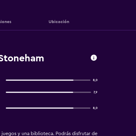
iones
Ubicación
, Stoneham
8,0
7,9
8,0
juegos y una biblioteca. Podrás disfrutar de