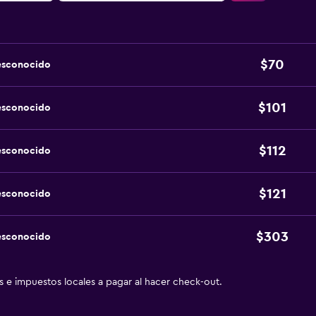
$70
esconocido
$101
esconocido
$112
esconocido
$121
esconocido
$303
esconocido
as e impuestos locales a pagar al hacer check-out.