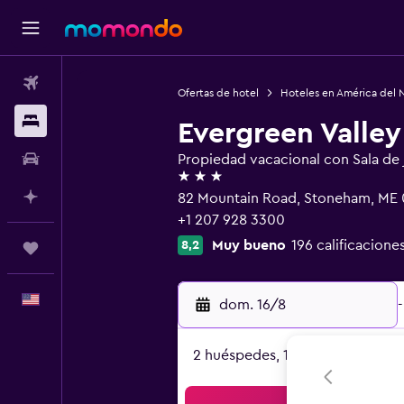
Vuelos
Ofertas de hotel
Hoteles en América del 
Alojamientos
Evergreen Valley
Autos
Propiedad vacacional con Sala de
3 estrellas
Planifica con IA
82 Mountain Road, Stoneham, ME 
+1 207 928 3300
Muy bueno
196 calificacione
8,2
Trips
Español
dom. 16/8
-
2 huéspedes, 1 habitación