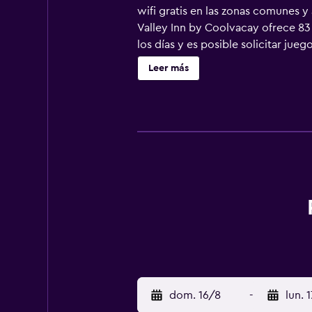
wifi gratis en las zonas comunes y 
Valley Inn by Coolvacay ofrece 83 
los días y es posible solicitar ju
más abajo en las instalaciones o c
Leer más
dom. 16/8
-
lun. 