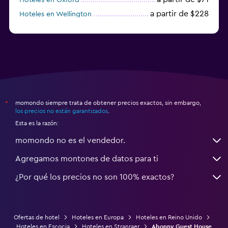
a partir de $228
Hoteles en Wellington
a partir de $231
Hoteles en Appleby-in-Westmorland
momondo siempre trata de obtener precios exactos, sin embargo,
*
los precios no están garantizados
.
Esta es la razón:
momondo no es el vendedor.
Agregamos montones de datos para ti
¿Por qué los precios no son 100% exactos?
Ofertas de hotel
Hoteles en Europa
Hoteles en Reino Unido
Hoteles en Escocia
Hoteles en Stranraer
Abonny Guest House