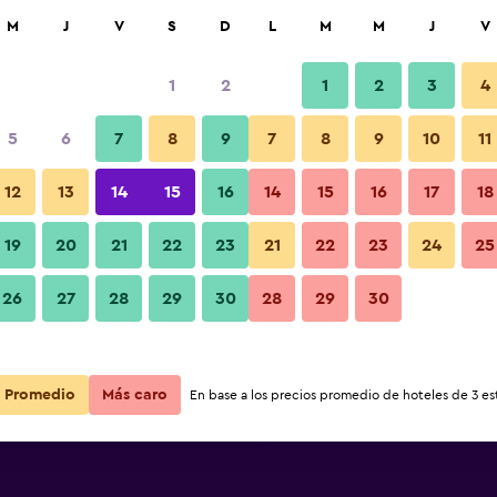
car
M
J
V
S
D
L
M
M
J
V
1
2
1
2
3
4
s barata de precio por noche
5
6
7
8
9
7
8
9
10
11
Habitación
r
Total noche
12
13
14
15
16
14
15
16
17
18
$48
Ver oferta
19
20
21
22
23
21
22
23
24
25
Fotos
26
27
28
29
30
28
29
30
$71
Ver oferta
$72
Ver oferta
Promedio
Más caro
En base a los precios promedio de hoteles de 3 est