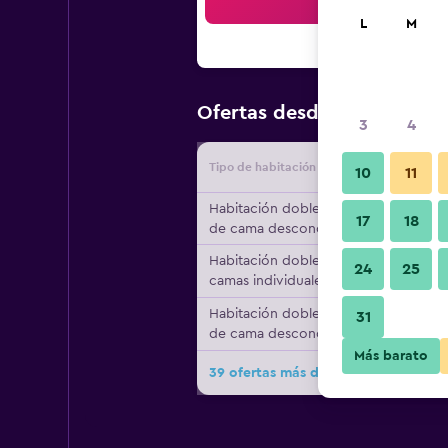
Bus
L
M
$48
Ofertas desde
/
Oferta má
3
4
Tipo de habitación
Proveedo
10
11
Habitación doble, tipo
17
18
de cama desconocido
Habitación doble, 2
24
25
camas individuales
Habitación doble, tipo
31
de cama desconocido
Más barato
39 ofertas más de Arcotel Camino