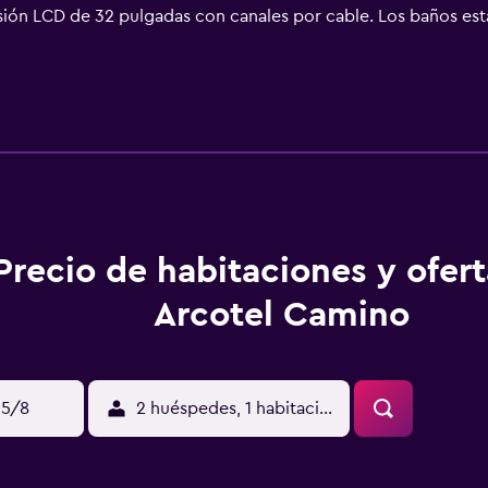
sión LCD de 32 pulgadas con canales por cable. Los baños est
ador de pelo. Este hotel en Stuttgart ofrece acceso a Internet 
itorio y periódicos gratuitos. Es posible solicitar juegos de
 limpieza todos los días. Los servicios de ocio y esparcimient
s de ocio y esparcimiento que se indican más abajo en las ins
.
Precio de habitaciones y ofer
Arcotel Camino
15/8
2 huéspedes, 1 habitación