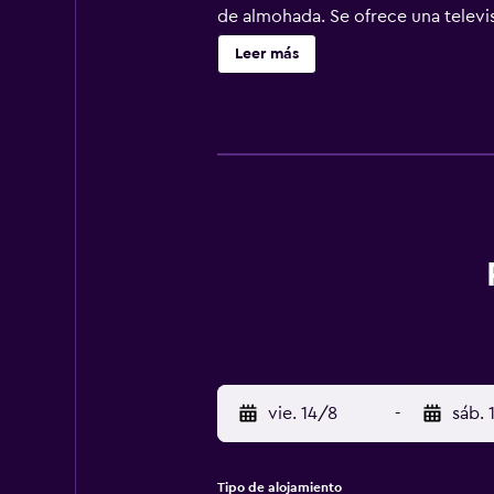
de almohada. Se ofrece una televi
de higiene personal gratuitos y sec
Leer más
personas de negocios incluyen escr
con plancha. Se ofrece servicio de
Se pueden practicar las actividade
posible que se aplique un recargo)
vie. 14/8
-
sáb. 
Tipo de alojamiento