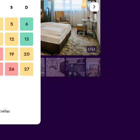
S
D
5
6
12
13
1/41
Buffet
19
20
26
27
rellas