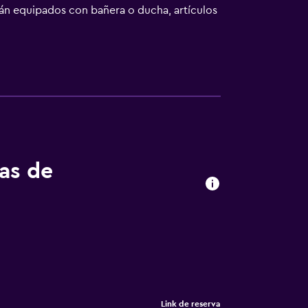
án equipados con bañera o ducha, artículos
por cable y wifi gratis. Los servicios para
 cama hipoalergénicos y tabla de planchar
o en este hotel incluyen sauna y gimnasio.
talaciones o cerca del alojamiento (es
tas de
Link de reserva