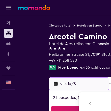
Vuelos
Ofertas de hotel
Hoteles en Europa
H
Alojamientos
Arcotel Camino
Autos
Hotel de 4 estrellas con Gimnasio
4 estrellas
Planifica con IA
Heilbronner Strasse 21, 70191 Stu
+49 711 258 580
Muy bueno
4.436 calificacio
8,3
Trips
Español
vie. 14/8
-
2 huéspedes, 1 habitación