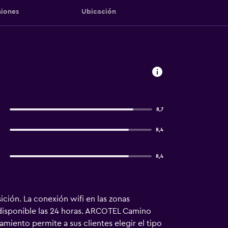
iones
Ubicación
8,7
8,4
8,4
ción. La conexión wifi en las zonas
disponible las 24 horas. ARCOTEL Camino
amiento permite a sus clientes elegir el tipo