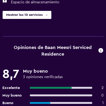
disponibles Sin ascensor Se debe hacer un depósito en
Espacio de almacenamiento
efectivo
Mostrar los 10 servicios
Opiniones de Baan Meesri Serviced
Residence
8,7
Muy bueno
3 opiniones verificadas
Excelente
2
Muy bueno
0
Bueno
1