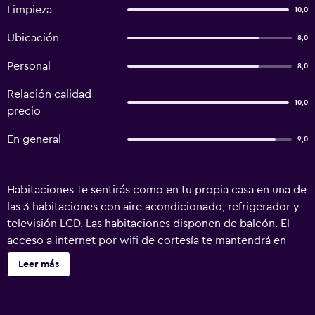
Limpieza
10,0
Ubicación
8,0
Personal
8,0
Relación calidad-
10,0
precio
En general
9,0
Habitaciones Te sentirás como en tu propia casa en una de
las 3 habitaciones con aire acondicionado, refrigerador y
televisión LCD. Las habitaciones disponen de balcón. El
acceso a internet por wifi de cortesía te mantendrá en
contacto con los tuyos; también podrás ver tu programa
Leer más
favorito en la televisión con canales vía satélite. El cuarto
de baño dispone de ducha y artículos de tocador
gratuitos. Servicios Aprovecha los prácticos servicios que