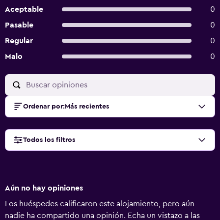
Aceptable
0
Pasable
0
Regular
0
Malo
0
Ordenar por
:
Más recientes
Todos los filtros
Aún no hay opiniones
Los huéspedes calificaron este alojamiento, pero aún
nadie ha compartido una opinión. Echa un vistazo a las