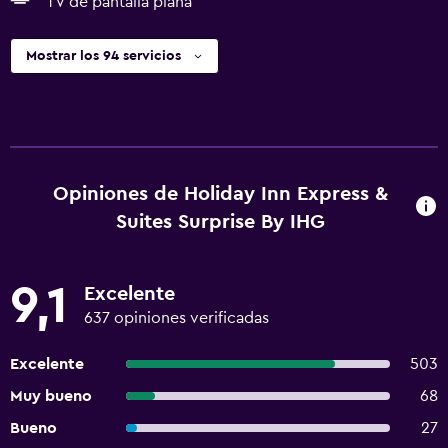
TV de pantalla plana
Mostrar los 94 servicios
Opiniones de Holiday Inn Express &
Suites Surprise By IHG
9,1
Excelente
637 opiniones verificadas
Excelente
503
Muy bueno
68
Bueno
27