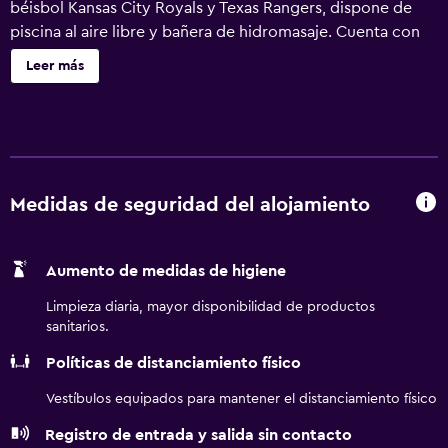
béisbol Kansas City Royals y Texas Rangers, dispone de
piscina al aire libre y bañera de hidromasaje. Cuenta con
conexión WiFi gratuita y sirve un desayuno caliente a
Leer más
diario. Todas las habitaciones del Holiday Inn Express
Surprise son de estilo moderno y tienen TV de pantalla
plana por cable y nevera pequeña. Incluyen cafetera y
escritorio. En el Surprise Holiday Inn Express hay un
centro de fitness 24 horas. También dispone de centro de
negocios con servicio de impresión y fotocopias. En un
Medidas de seguridad del alojamiento
radio de 8 km del Surprise Holiday Inn Express hay varios
campos de golf, incluyen el club de golf Hillcrest.
Aumento de medidas de higiene
Limpieza diaria, mayor disponibilidad de productos
sanitarios.
Políticas de distanciamiento físico
Vestíbulos equipados para mantener el distanciamiento físico
Registro de entrada y salida sin contacto