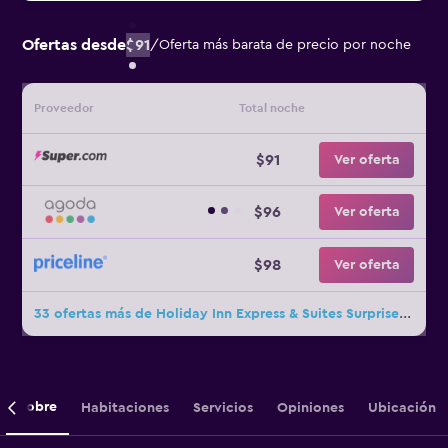
Ofertas desde
$91
/
Oferta más barata de precio por noche
Proveedor
Total noche
$91
Ver oferta
$96
Ver oferta
$98
Ver oferta
33 ofertas más de Holiday Inn Express & Suites Surprise By IHG
Sobre
Habitaciones
Servicios
Opiniones
Ubicación