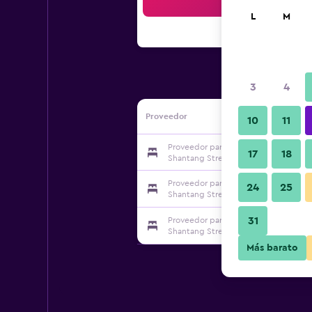
Bus
L
M
3
4
Proveedor
10
11
Proveedor para Home Inn Neo Suzh
17
18
Shantang Street
Proveedor para Home Inn Neo Suzh
24
25
Shantang Street
31
Proveedor para Home Inn Neo Suzh
Shantang Street
Más barato