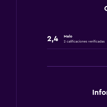
Accesibilidad y adecuación
Ascensor
Comedor
Restaurante
Malo
2,4
2 calificaciones verificadas
Inf