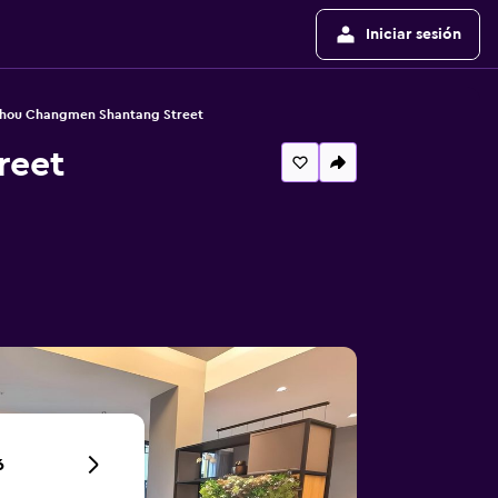
Iniciar sesión
hou Changmen Shantang Street
reet
6