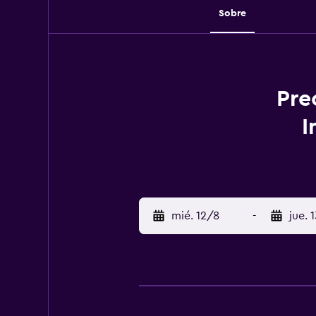
Sobre
Pre
I
mié. 12/8
-
jue. 