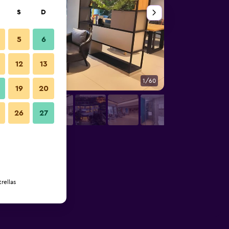
S
D
5
6
12
13
1/60
Recepción
19
20
26
27
rellas