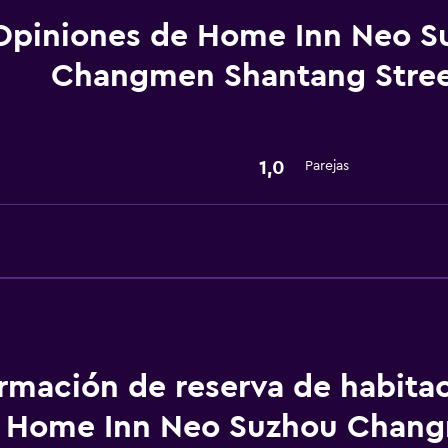
Baño
Opiniones de Home Inn Neo S
Secador de pelo
Changmen Shantang Stre
General
Espacio de almacenamie
1,0
Parejas
ormación de reserva de habita
Home Inn Neo Suzhou Chan