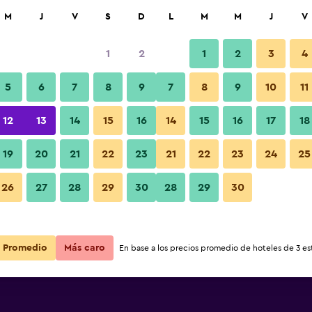
car
M
J
V
S
D
L
M
M
J
V
1
2
1
2
3
4
5
6
7
8
9
7
8
9
10
11
Sala de estar
12
13
14
15
16
14
15
16
17
18
ou Changmen
Ver precios
19
20
21
22
23
21
22
23
24
25
ou Changmen
26
27
28
29
30
28
29
30
Ver precios
Fotos
ou Changmen
Ver precios
Promedio
Más caro
En base a los precios promedio de hoteles de 3 est