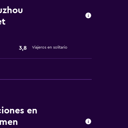
uzhou
et
nto
3,8
Viajeros en solitario
ciones en
gmen