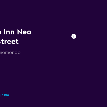
e Inn Neo
treet
r momondo
2,7 km