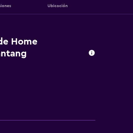
iones
Ubicación
 de Home
antang