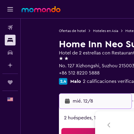
Vuelos
Ofertas de hotel
Hoteles en Asia
Hote
Alojamientos
Home Inn Neo S
Autos
Hotel de 2 estrellas con Restauran
2 estrellas
Planifica con IA
No. 127 Xizhongshi, Suzhou 21500
+86 512 8220 5888
Malo
2 calificaciones verific
2,4
Trips
Español
mié. 12/8
-
2 huéspedes, 1 habitación