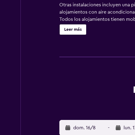
Otras instalaciones incluyen una p
alojamientos con aire acondicionad
Todos los alojamientos tienen mob
pulgadas con canales por satélit
Leer más
profunda y cabezal de ducha tipo l
por cable y wifi gratis. Entre las
periódicos gratuitos y teléfono. La
servicio nocturno de descubierta y
alojamiento hay 10 bañeras de hidr
esparcimiento incluyen sauna y gim
menores de 12 años sin la supervis
en las instalaciones o cerca del al
dom. 16/8
-
lun. 