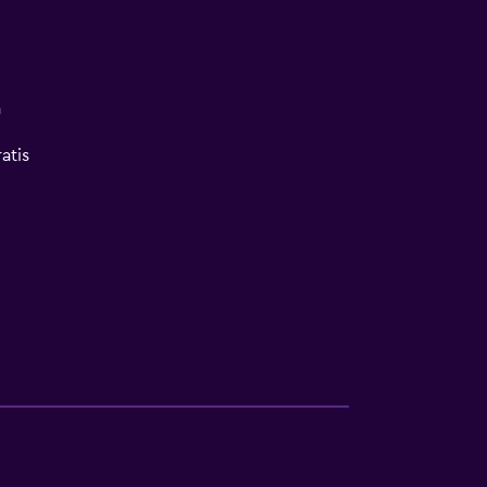
a
atis