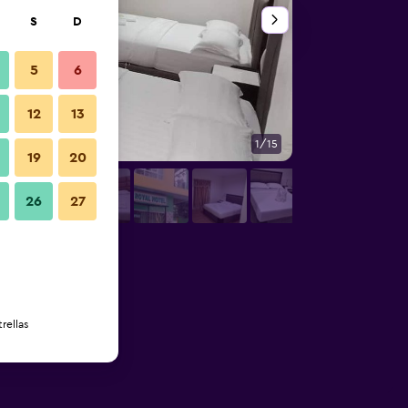
S
D
5
6
12
13
1/15
Habitación
19
20
26
27
rellas