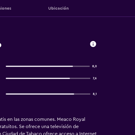
iones
Ubicación
o
8,0
7,6
8,1
ratis en las zonas comunes. Meaco Royal
atuitos. Se ofrece una televisión de
en Ciudad de Tabaco ofrece acceso a Internet