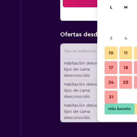
Bus
L
M
$24
Ofertas desde
/
Oferta má
3
4
Tipo de habitación
Proveedo
10
11
Habitación deluxe,
17
18
tipo de cama
desconocido
24
25
Habitación deluxe,
tipo de cama
desconocido
31
Habitación deluxe,
Más barato
tipo de cama
desconocido