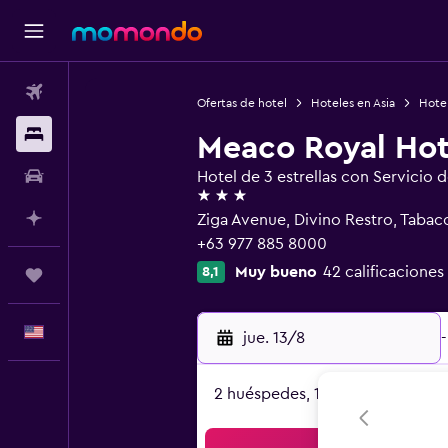
Vuelos
Ofertas de hotel
Hoteles en Asia
Hotel
Alojamientos
Meaco Royal Hot
Autos
Hotel de 3 estrellas con Servicio 
3 estrellas
Planifica con IA
Ziga Avenue, Divino Restro, Tabac
+63 977 885 8000
Muy bueno
42 calificaciones
8,1
Trips
Español
jue. 13/8
-
2 huéspedes, 1 habitación