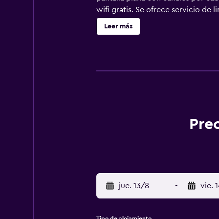
wifi gratis. Se ofrece servicio de l
Leer más
Pre
jue. 13/8
-
vie. 
Tipo de alojamiento