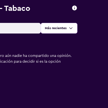
- Tabaco
Ordenar por
:
Más recientes
ero aún nadie ha compartido una opinión.
bicación para decidir si es la opción