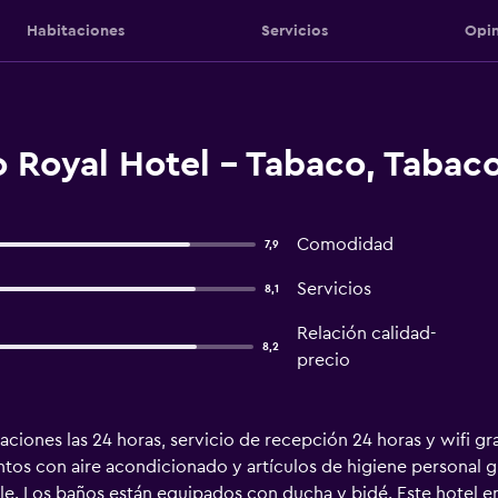
Habitaciones
Servicios
Opin
 Royal Hotel - Tabaco, Tabac
Comodidad
7,9
Servicios
8,1
Relación calidad-
8,2
precio
taciones las 24 horas, servicio de recepción 24 horas y wifi g
tos con aire acondicionado y artículos de higiene personal gr
ble. Los baños están equipados con ducha y bidé. Este hotel 