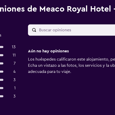
niones de Meaco Royal Hotel 
s
13
Aún no hay opiniones
11
Los huéspedes calificaron este alojamiento, p
7
Echa un vistazo a las fotos, los servicios y la u
4
adecuada para tu viaje.
3
1
3