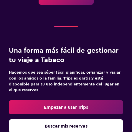
Servicios de lavandería/tintorería
Sistema de entretenimiento
TV de pantalla plana
TV
Una forma más fácil de gestionar
Aire libre
tu viaje a Tabaco
Terraza/patio
Hacemos que sea súper fácil planificar, organizar y viajar
Jardín
con los amigos o la familia. Trips es gratis y está
disponible para su uso independientemente del lugar en
Zona de trabajo
el que reserves.
Fax/fotocopiadora
Empezar a usar Trips
Escritorio
Piscina y spa
Buscar mis reservas