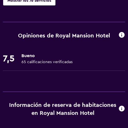
Mostrar los 76 servicios
Servicios básicos
Wifi gratis
Dispositivo hotspot móvil
Opiniones de Royal Mansion Hotel
Internet
Ropa de cama
Bueno
7,5
Toallas
65 calificaciones verificadas
Ventilador
Extinguidor
Artículos de aseo gratis
Champú
Información de reserva de habitaciones
Alarma de humo
en Royal Mansion Hotel
Gel de ducha
Aire acondicionado