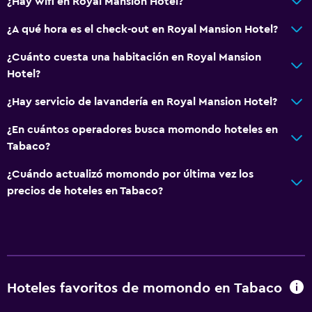
¿Hay wifi en Royal Mansion Hotel?
Habitaciones familiares
¿A qué hora es el check-out en Royal Mansion Hotel?
Pantuflas
¿Cuánto cuesta una habitación en Royal Mansion
Sofá
Hotel?
Insonorización
¿Hay servicio de lavandería en Royal Mansion Hotel?
Casilleros
Teléfono
¿En cuántos operadores busca momondo hoteles en
Tabaco?
Espacio de almacenamiento
¿Cuándo actualizó momondo por última vez los
Servicios y facilidades
precios de hoteles en Tabaco?
Salas de conferencia
Instalaciones para reuniones
Servicio de habitaciones
Acceso con tarjeta
Hoteles favoritos de momondo en Tabaco
Botella de agua