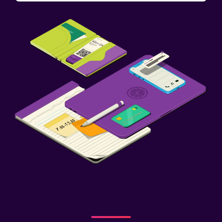
Bañera de hidromasaje
Actividades
Bicicletas
Ideal para familias
Periquera