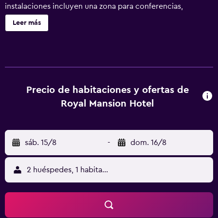
instalaciones incluyen una zona para conferencias,
servicios de conserjería y servicio de tintorería. Royal
Leer más
Mansion Hotel ofrece 19 alojamientos con aire
acondicionado, botella de agua gratuita y albornoces. Se
ofrece una televisión de pantalla plana con canales por
cable. Los baños están equipados con zapatillas, bidé y
artículos de higiene personal gratuitos. Este hotel en
Ciudad de Tabaco ofrece acceso a Internet wifi gratis. Es
Precio de habitaciones y ofertas de
posible solicitar tabla de planchar con plancha y secador
Royal Mansion Hotel
de pelo. Se ofrece servicio de limpieza todos los días. Se
pueden practicar las actividades de ocio y esparcimiento
que se indican más abajo en las instalaciones o cerca del
sáb. 15/8
-
dom. 16/8
alojamiento (es posible que se aplique un recargo).
2 huéspedes, 1 habitación