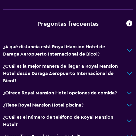
Baño privado
Comedor
Preguntas frecuentes
Tetera eléctrica
Minibar
¿A qué distancia está Royal Mansion Hotel de
Almuerzos para llevar
Daraga Aeropuerto Internacional de Bicol?
Bar de tapas
¿Cuál es la mejor manera de llegar a Royal Mansion
Restaurante
Hotel desde Daraga Aeropuerto Internacional de
Bar/lounge
Bicol?
Desayuno en la habitación
¿Ofrece Royal Mansion Hotel opciones de comida?
Nevera
¿Tiene Royal Mansion Hotel piscina?
La comida se puede entregar en el alojamiento
¿Cuál es el número de teléfono de Royal Mansion
General
Hotel?
Acceso al salón ejecutivo