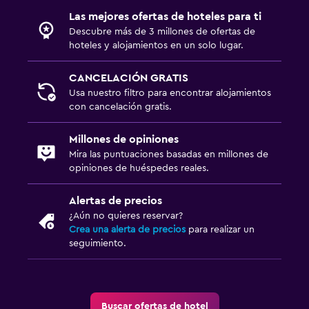
Las mejores ofertas de hoteles para ti
Salud y seguridad
Descubre más de 3 millones de ofertas de
Limpieza diaria
hoteles y alojamientos en un solo lugar.
Cámaras CCTV en zonas comunes
CANCELACIÓN GRATIS
Cámaras CCTV en el exterior
Usa nuestro filtro para encontrar alojamientos
Seguridad las 24 horas
con cancelación gratis.
Millones de opiniones
Estacionamiento y transporte
Mira las puntuaciones basadas en millones de
Traslado al aeropuerto (con cargos)
opiniones de huéspedes reales.
Estacionamiento gratuito
Alertas de precios
Estacionamiento privado
¿Aún no quieres reservar?
Crea una alerta de precios
para realizar un
seguimiento.
Lavandería
Lavandería
Servicio de planchado
Buscar ofertas de hotel