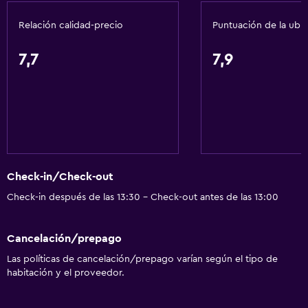
Toallas/ropa de cama (cargo adicional)
Relación calidad-precio
Puntuación de la ubi
Papeleras
Acondicionador
7,7
7,9
Baño
Ducha
Gorro de baño
Tina de baño
Check-in/Check-out
Bidé
Check-in después de las 13:30 - Check-out antes de las 13:00
Secador de pelo
Aseo
Cancelación/prepago
Papel higiénico
Las políticas de cancelación/prepago varían según el tipo de
Cepillo de dientes
habitación y el proveedor.
Albornoz