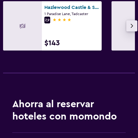
Hazlewood Castle & Spa
1 Paradise Lane, Tadcaster
4 estrellas
7,9
$143
Ahorra al reservar
hoteles con momondo