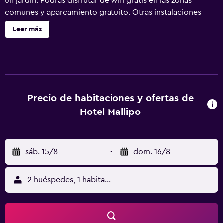
un jardín. Podrás disfrutar de wifi gratis en las zonas
comunes y aparcamiento gratuito. Otras instalaciones
incluyen un área para parrillas y un salón de eventos. Se
Leer más
ofrece un servicio de limpieza a petición. Manripo Hotel
ofrece 26 alojamientos, con acceso por pasillos exteriores
y botella de agua gratuita y arrocera. Estos alojamientos
ofrecen una zona de estar separada. En este hotel de 3
estrellas, los alojamientos incluyen cocina básica con
frigorífico. Los baños están equipados con ducha,
Precio de habitaciones y ofertas de
zapatillas, artículos de higiene personal gratuitos y
Hotel Mallipo
secador de pelo. Este hotel en Taean ofrece acceso a
Internet wifi gratis. Se ofrece servicio de limpieza a
petición. Los servicios de ocio y esparcimiento en este
sáb. 15/8
-
dom. 16/8
hotel incluyen piscina al aire libre de temporada.
2 huéspedes, 1 habitación