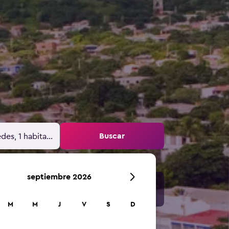
Buscar
des, 1 habitación
septiembre 2026
M
M
J
V
S
D