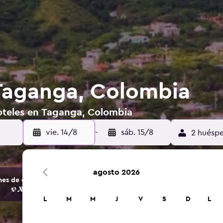
Taganga, Colombia
oteles en Taganga, Colombia
vie. 14/8
-
sáb. 15/8
2 huéspe
agosto 2026
s de opciones de hoteles y alojamientos.
L
M
M
J
V
S
D
L