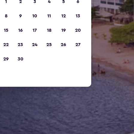
1
2
3
4
5
6
8
9
10
11
12
13
15
16
17
18
19
20
22
23
24
25
26
27
29
30