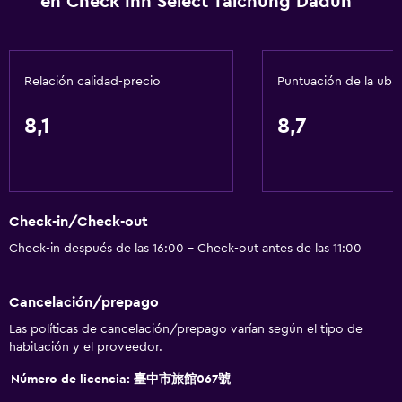
en Check Inn Select Taichung Dadun
Servicio de despertador
Cambio de divisas
Instalaciones para reuniones
Relación calidad-precio
Puntuación de la ubi
Servicio de habitaciones
Acceso con tarjeta
8,1
8,7
Check-in/check-out privado
Recepción 24 horas
Check-in/Check-out
Servicios básicos
Check-in después de las 16:00 - Check-out antes de las 11:00
Wifi gratis
Internet
Cancelación/prepago
Extinguidor
Las políticas de cancelación/prepago varían según el tipo de
Champú
habitación y el proveedor.
Alarma de humo
Número de licencia: 臺中市旅館067號
Aire acondicionado