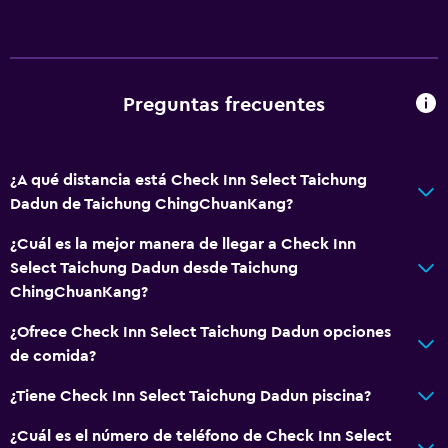
Papeleras
Accesibilidad y adecuación
Preguntas frecuentes
Accesibilidad
Ascensor
Ascensor disponible
¿A qué distancia está Check Inn Select Taichung
Dadun de Taichung ChingChuanKang?
Para no fumadores
Inodoro con barras de apoyo
¿Cuál es la mejor manera de llegar a Check Inn
Select Taichung Dadun desde Taichung
Áreas designadas para fumadores
ChingChuanKang?
Baño
¿Ofrece Check Inn Select Taichung Dadun opciones
de comida?
Ducha
Tina de baño
¿Tiene Check Inn Select Taichung Dadun piscina?
Secador de pelo
¿Cuál es el número de teléfono de Check Inn Select