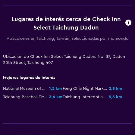
Seguridad las 24 horas
Caja fuerte
Lugares de interés cerca de Check Inn
Select Taichung Dadun
Estacionamiento y transporte
Atracciones en Taichung, Taiwán, seleccionadas por momondo
Traslado al aeropuerto (con cargos)
Estacionamiento gratuito
Ubicación de Check Inn Select Taichung Dadun: No. 37, Dadun
20th Street, Taichung 407
Estacionamiento privado
Mejores lugares de interés
Habitación
National Museum of Natural Science
1,2 km
Feng Chia Night Market
2,5 km
Almohada de plumas
Taichung Baseball Field
3,6 km
Taichung Intercontinental Baseball Stadium
5,5 km
Perchero
Armario o clóset
Sistema de entretenimiento