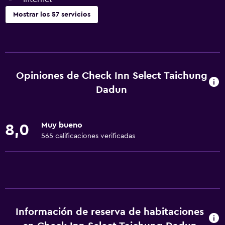
Mostrar los 57 servicios
General
Habitaciones familiares
Sofá
Opiniones de Check Inn Select Taichung
Habitaciones insonorizadas
Dadun
Insonorización
Teléfono
Muy bueno
8,0
Alfombrado
565 calificaciones verificadas
Vista a la ciudad
Espacio de almacenamiento
Servicios y facilidades
Centro de negocios
Información de reserva de habitaciones