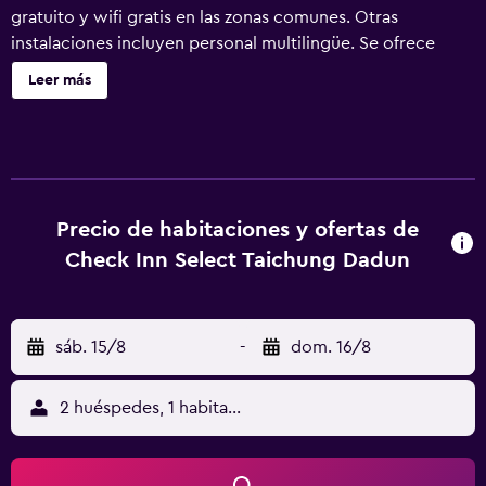
gratuito y wifi gratis en las zonas comunes. Otras
instalaciones incluyen personal multilingüe. Se ofrece
servicio de cambio de toallas a petición. CHECK inn Select
Leer más
Taichung Dadun ofrece 84 alojamientos con aire
acondicionado, secador de pelo y cortinas opacas. Las
camas están vestidas con edredón de plumas. Cabe
destacar que este alojamiento permite a sus clientes elegir
el tipo de almohada. Se ofrece una televisión LED de 42
pulgadas con canales por cable. Este hotel en Taichung
Precio de habitaciones y ofertas de
ofrece acceso a Internet wifi gratis con una velocidad de
Check Inn Select Taichung Dadun
100 Mbps o más (para 1 o 2 personas, o hasta 6
dispositivos). Los servicios para las personas de negocios
incluyen escritorio y teléfono.
sáb. 15/8
-
dom. 16/8
2 huéspedes, 1 habitación