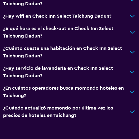
Aseo
Taichung Dadun?
Papel higiénico
¿Hay wifi en Check Inn Select Taichung Dadun?
Baño privado
¿A qué hora es el check-out en Check Inn Select
Taichung Dadun?
Comedor
¿Cuánto cuesta una habitación en Check Inn Select
Tetera eléctrica
Taichung Dadun?
Restaurante
¿Hay servicio de lavandería en Check Inn Select
Bar/lounge
Taichung Dadun?
Tetera
¿En cuántos operadores busca momondo hoteles en
La comida se puede entregar en el alojamiento
Taichung?
Salud y seguridad
¿Cuándo actualizó momondo por última vez los
precios de hoteles en Taichung?
Botiquín de primeros auxilios
Cámaras CCTV en zonas comunes
Cámaras CCTV en el exterior