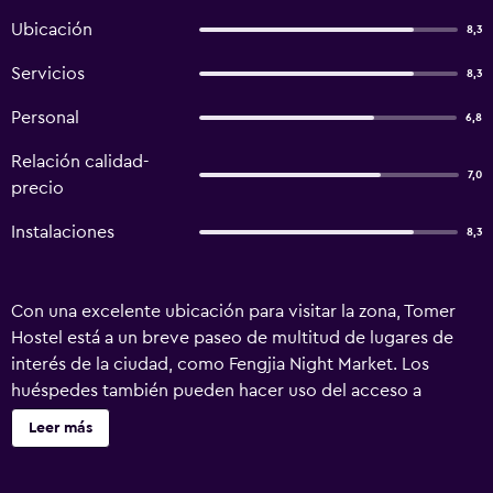
Ubicación
8,3
Servicios
8,3
Personal
6,8
Relación calidad-
7,0
precio
Instalaciones
8,3
Con una excelente ubicación para visitar la zona, Tomer
Hostel está a un breve paseo de multitud de lugares de
interés de la ciudad, como Fengjia Night Market. Los
huéspedes también pueden hacer uso del acceso a
internet Wi-Fi gratuito. Las habitaciones tienen aire
Leer más
acondicionado y también incluyen unas zapatillas, una
nevera y un cuarto de baño privado. El hostal proporciona