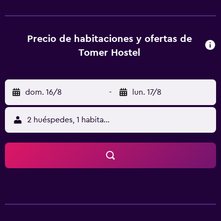
una base estupenda para explorar Tunghai University y
National Museum of Natural Science. Taichung Airport se
encuentra a un trayecto de 30 minutos en coche.
Precio de habitaciones y ofertas de
Tomer Hostel
dom. 16/8
-
lun. 17/8
2 huéspedes, 1 habitación