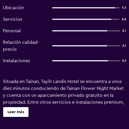
Ubicación
9,3
Servicios
8,8
Personal
8,1
Relación calidad-
8,1
precio
Instalaciones
8,3
Situada en Tainan, Tayih Landis Hotel se encuentra a unos
diez minutos conduciendo de Tainan Flower Night Market
y cuenta con un aparcamiento privado gratuito en la
propiedad. Entre otros servicios e instalaciones premium,
este moderno hotel de 5 estrellas ofrece acceso a internet
Leer más
gratuito en las zonas públicas y piscina cubierta. Los
huéspedes pueden aprovechar al máximo los tratamientos