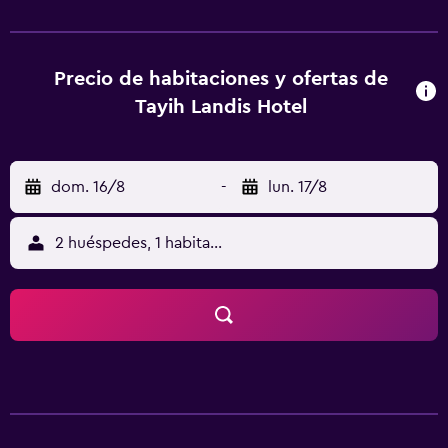
e instalaciones de relajación que ofrece Being Spa, situado
en la propiedad, que dispone de una sauna. Los niños
estarán muy entretenidos en sala de juegos o en el club
infantil del establecimiento. Asimismo, dispone de un
Precio de habitaciones y ofertas de
centro de fitness con una piscina. Todas las habitaciones
Tayih Landis Hotel
presentan una decoración moderna y cuentan con aire
acondicionado y nevera. Todas ellas tienen un cuarto de
baño que incluye unas zapatillas y albornoces. Los
dom. 16/8
-
lun. 17/8
huéspedes Tayih Landis Hotel pueden disfrutar de la
cocina italiana, asiática y europea en The Market Place o, si
lo prefieren, probar Takegawa, que ofrece platos
2 huéspedes, 1 habitación
japoneses. Entre las opciones para comer o cenar en el
hotel tiene a su disposción La Moda y New Asia
Teppanyaki. En el establecimiento también hay otras
opciones de restauración. Asimismo, desde Tayih Landis
Hotel se puede acceder caminando a National Museum of
Taiwan Literature y a Taiwan Confucian Temple. El amable
personal del mostrador turístico estará a tu disposición
para reservar visitas y excursiones durante tu estancia en