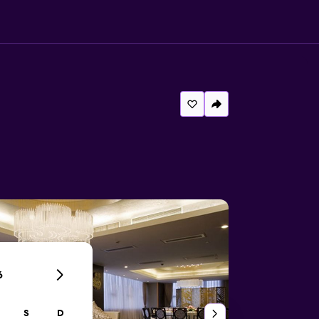
6
S
D