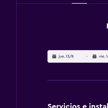
jue. 13/8
-
vie. 
Servicios e inst