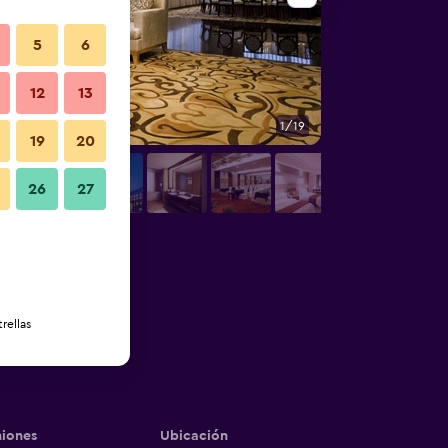
5
6
12
13
1/19
Habitación
19
20
26
27
rellas
iones
Ubicación