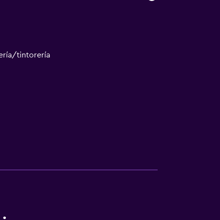
ría/tintorería
tintorería