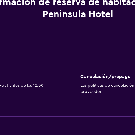
ormación de reserva de habita
Servicios básicos
Peninsula Hotel
Wifi gratis
Aire acondicionado
General
Espacio de almacenamie
Spa
Cancelación/prepago
Sauna
out antes de las 12:00
Las políticas de cancelación
proveedor.