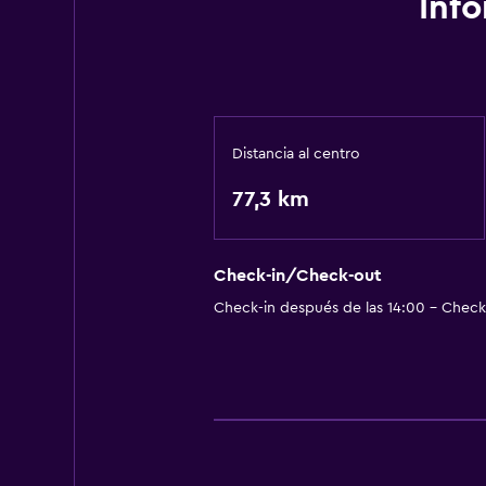
Inf
Actividades
Salón de belleza
Mesa de billar
Accesibilidad y adecuación
Distancia al centro
Ascensor
77,3 km
Salud y seguridad
Check-in/Check-out
Caja fuerte
Check-in después de las 14:00 - Check-