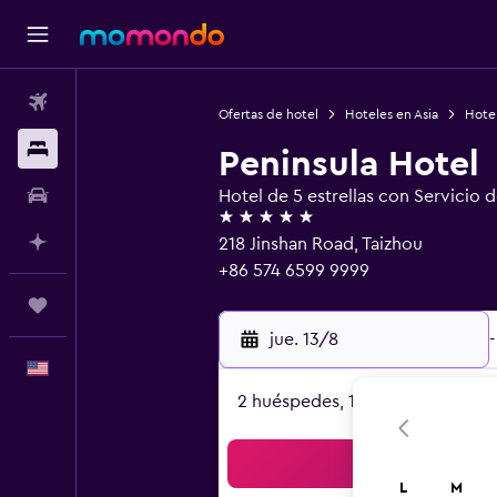
Vuelos
Ofertas de hotel
Hoteles en Asia
Hote
Alojamientos
Peninsula Hotel
Autos
Hotel de 5 estrellas con Servicio 
5 estrellas
Planifica con IA
218 Jinshan Road, Taizhou
+86 574 6599 9999
Trips
jue. 13/8
-
Español
2 huéspedes, 1 habitación
Bus
L
M