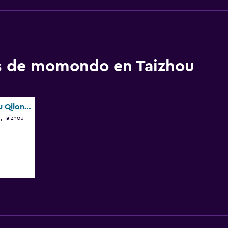
os de momondo en Taizhou
Zhejiang Taizhou Qilong Hotel
, Taizhou