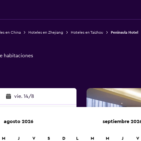
les en China
Hoteles en Zhejiang
Hoteles en Taizhou
Peninsula Hotel
de habitaciones
vie. 14/8
agosto 2026
septiembre 202
car
M
J
V
S
D
L
M
M
J
V