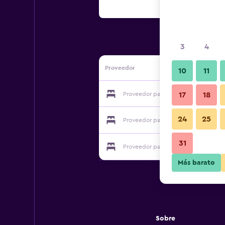
3
4
Proveedor
10
11
Proveedor para Peninsula Hotel
17
18
24
25
Proveedor para Peninsula Hotel
31
Proveedor para Peninsula Hotel
Más barato
Sobre