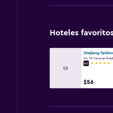
Hoteles favorit
No. 55 Tianyuan Road
5 estrellas
8,5
$56