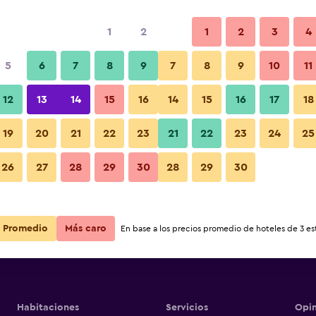
1
2
1
2
3
4
5
6
7
8
9
7
8
9
10
11
Lobby
12
13
14
15
16
14
15
16
17
18
Ver precios
19
20
21
22
23
21
22
23
24
25
26
27
28
29
30
28
29
30
Ver precios
Fotos
Ver precios
Promedio
Más caro
En base a los precios promedio de hoteles de 3 est
Habitaciones
Servicios
Opin