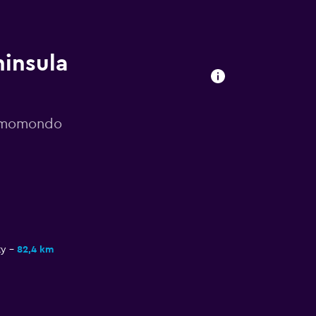
ninsula
r momondo
ty
82,4 km