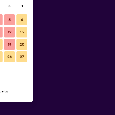
S
D
5
6
12
13
19
20
26
27
rellas