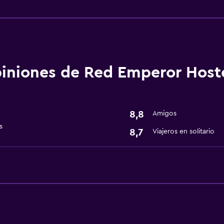
Actividades
Mesa de billar
Bicicletas
Accesibilidad y adecuac
iniones de Red Emperor Hoste
Áreas designadas para 
Salud y seguridad
8,8
Amigos
Caja fuerte
s
8,7
Viajeros en solitario
Servicios básicos
Wifi gratis