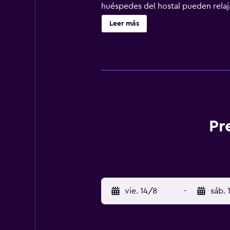
huéspedes del hostal pueden relaja
huéspedes pueden visitar los mucho
Leer más
turismo por Tallin, con lugares de
situados a solo diez minutos camina
Pr
vie. 14/8
-
sáb. 