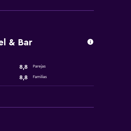
ión
l & Bar
fumadores
8,8
Parejas
8,8
Familias