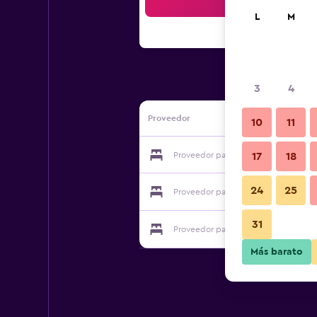
Bus
L
M
3
4
Proveedor
10
11
Proveedor para Red Emperor Hostel 
17
18
24
25
Proveedor para Red Emperor Hostel 
31
Proveedor para Red Emperor Hostel 
Más barato