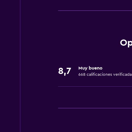
Lavandería
Lavandería
Servicios de lavandería/tintorería
Estacionamiento y transporte
Op
Traslado aeropuerto
General
Muy bueno
8,7
Espacio de almacenamiento
668 calificaciones verificada
Servicios y facilidades
Recepción 24 horas