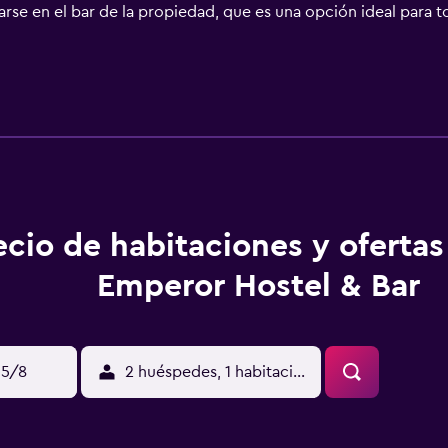
rse en el bar de la propiedad, que es una opción ideal para 
s bares y cafeterías de los alrededores. Esta propiedad le b
 interés turístico como el Ayuntamiento de Tallin y la Casa de
ndo. Walls of Tallinn y Tallink están a un breve trayecto a pie.
ecio de habitaciones y oferta
Emperor Hostel & Bar
15/8
2 huéspedes, 1 habitación