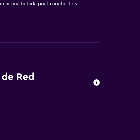
tomar una bebida por la noche. Los
rinda la ubicación perfecta para hacer
 la Hermandad de las Cabezas Negras,
s de Red