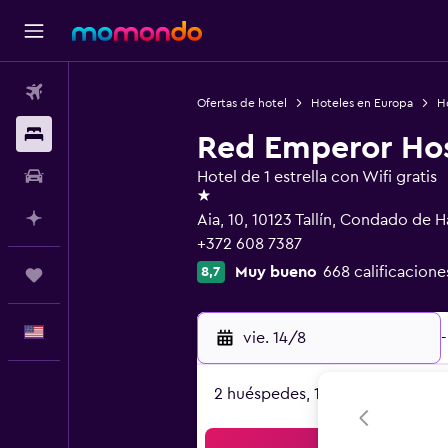
Vuelos
Ofertas de hotel
Hoteles en Europa
Ho
Alojamientos
Red Emperor Hos
Autos
Hotel de 1 estrella con Wifi gratis
1 estrella
Planifica con IA
Aia, 10, 10123 Tallín, Condado de H
+372 608 7387
Muy bueno
668 calificacione
8,7
Trips
Español
vie. 14/8
-
2 huéspedes, 1 habitación