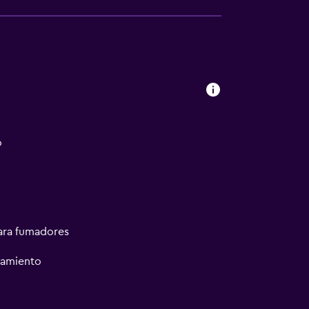
o
ara fumadores
namiento