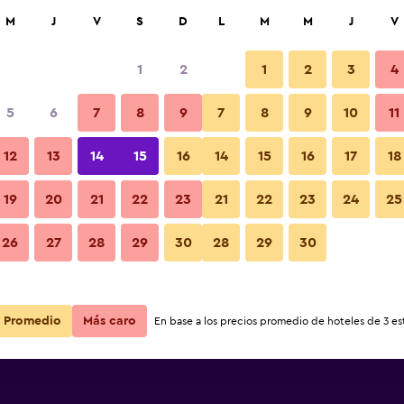
car
M
J
V
S
D
L
M
M
J
V
1
2
1
2
3
4
5
6
7
8
9
7
8
9
10
11
12
13
14
15
16
14
15
16
17
18
Ver precios
& Bar
19
20
21
22
23
21
22
23
24
25
26
27
28
29
30
28
29
30
Ver precios
& Bar
Ver precios
& Bar
Promedio
Más caro
En base a los precios promedio de hoteles de 3 est