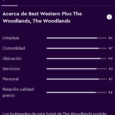
Acerca de Best Western Plus The
Woodlands, The Woodlands
Limpieza
8,4
Comodidad
8,7
Ubicación
9,0
Servicios
8,3
Personal
8,7
Relación calidad-
8,2
precio
Los huéspedes de este hotel de The Woodlands podrán