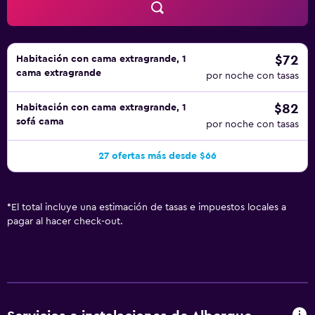
de compras al casco antiguo de Spring.Reserve una de las
habitaciones recién renovadas del BEST WESTERN PLUS
The Woodlands hoy mismo. Consulte las mejoras
disponibles y considere darse un capricho. Disfrute de su
$72
Habitación con cama extragrande, 1
cama extragrande
estancia en nuestro hotel.
por noche con tasas
$82
Habitación con cama extragrande, 1
sofá cama
por noche con tasas
27 ofertas más desde $66
*
El total incluye una estimación de tasas e impuestos locales a
pagar al hacer check-out.