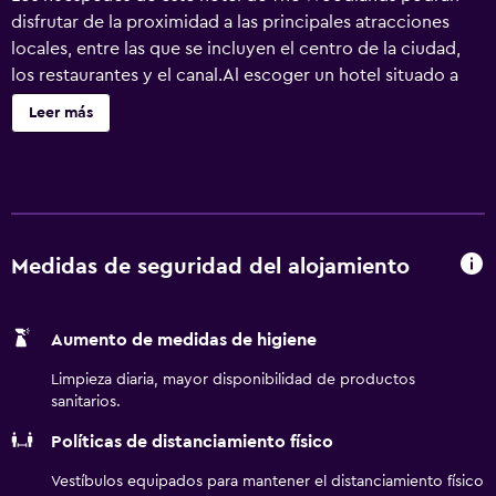
disfrutar de la proximidad a las principales atracciones
locales, entre las que se incluyen el centro de la ciudad,
los restaurantes y el canal.Al escoger un hotel situado a
poca distancia del pabellón Cynthia Woods Mitchell, el
Leer más
BEST WESTERN PLUS The Woodlands destaca por sus
instalaciones y por su excelente ubicación en el
bosque.Este hotel situado a poca distancia del centro
comercial Woodlands ofrece a los huéspedes una
excelente ubicación junto a las tiendas cercanas. El fácil
acceso a la autopista, la excelente relación calidad-precio
Medidas de seguridad del alojamiento
y el galardonado servicio de atención al cliente le
permitirán disfrutar de un trato familiar. Nuestro cordial
Aumento de medidas de higiene
personal está a su disposición para proporcionarle todo
tipo de recomendaciones sobre los lugares que visitar, las
Limpieza diaria, mayor disponibilidad de productos
atracciones y los restaurantes que visitar.Además de una
sanitarios.
cálida bienvenida, los huéspedes podrán disfrutar de unas
Políticas de distanciamiento físico
amplias e impolutas habitaciones y de la comodidad de
estar situados a solo unos minutos del Festival del
Vestíbulos equipados para mantener el distanciamiento físico