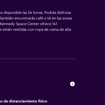
s disponible las 24 horas. Podrás disfrutar
También encontrarás café o té en las zonas
 Kennedy Space Center ofrece 141
as están vestidas con ropa de cama de alta
roondas. Los baños están equipados con
vegar por la web gracias a nuestro acceso
 locales gratuitas (pueden existir
to en este hotel incluyen una piscina al aire
as instalaciones o cerca del alojamiento (es
as de distanciamiento físico