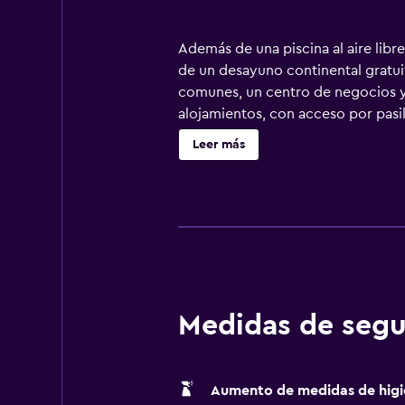
Además de una piscina al aire libr
de un desayuno continental gratuit
comunes, un centro de negocios y
alojamientos, con acceso por pasil
calidad. Se ofrece televisión por 
Leer más
ducha y bañera combinadas y artíc
a Internet wifi gratis. Los servici
restricciones). Se ofrece servicio 
libre. Se pueden practicar las act
posible que se aplique un recargo)
Medidas de segu
Aumento de medidas de higi