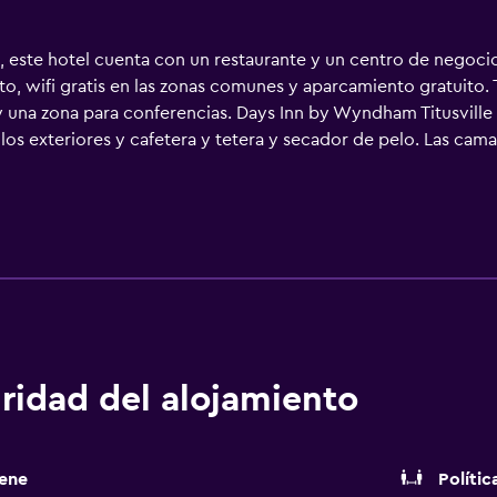
e, este hotel cuenta con un restaurante y un centro de negocio
o, wifi gratis en las zonas comunes y aparcamiento gratuito. 
 una zona para conferencias. Days Inn by Wyndham Titusville
los exteriores y cafetera y tetera y secador de pelo. Las cam
cable con canales de suscripción. Se ofrece frigorífico y mic
ulos de higiene personal gratuitos. Los huéspedes pueden na
os para las personas de negocios incluyen teléfono con llamadas
de limpieza todos los días. Los servicios de ocio y esparcimien
ividades de ocio y esparcimiento que se indican más abajo en l
.
ridad del alojamiento
ene
Polític