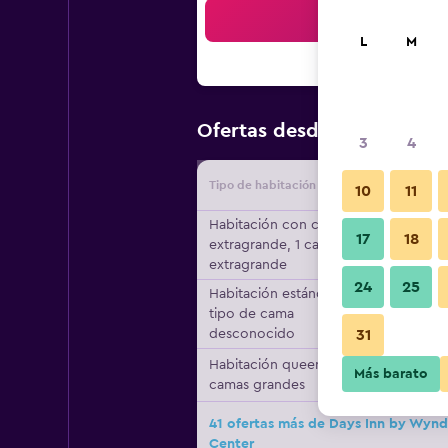
Bus
L
M
$68
Ofertas desde
/
Oferta má
3
4
Tipo de habitación
Proveedo
10
11
Habitación con cama
17
18
extragrande, 1 cama
extragrande
24
25
Habitación estándar,
tipo de cama
desconocido
31
Habitación queen, 2
Más barato
camas grandes
41 ofertas más de Days Inn by Wyn
Center