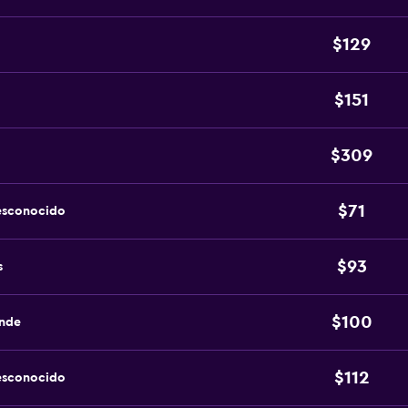
$129
$151
$309
$71
esconocido
$93
s
$100
ande
$112
esconocido