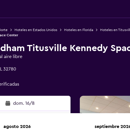
Norte
Hoteles en Estados Unidos
Hoteles en Florida
Hoteles en Titusvil
pace Center
dham Titusville Kennedy Spa
 aire libre
FL 32780
erificadas
dom. 16/8
agosto 2026
septiembre 202