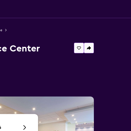
le
ce Center
6