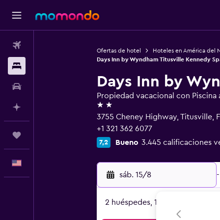
Vuelos
Ofertas de hotel
Hoteles en América del 
Days Inn by Wyndham Titusville Kennedy S
Alojamientos
Days Inn by Wyn
Autos
Propiedad vacacional con Piscina al
2 estrellas
Planifica con IA
3755 Cheney Highway, Titusville, 
+1 321 362 6077
Trips
Bueno
3.445 calificaciones v
7,2
Español
sáb. 15/8
-
2 huéspedes, 1 habitación