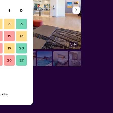
S
D
5
6
12
13
1/24
Lobby
19
20
26
27
rellas