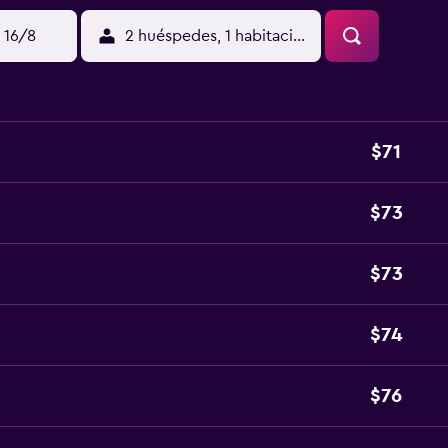
 16/8
2 huéspedes, 1 habitación
$71
$73
$73
$74
$76