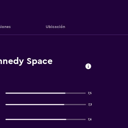
iones
Ubicación
ennedy Space
7,5
7,3
7,6