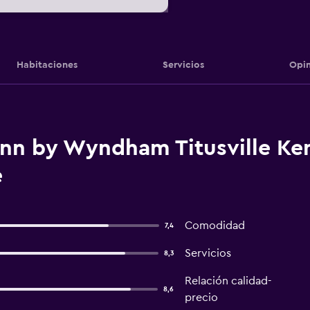
Habitaciones
Servicios
Opin
Inn by Wyndham Titusville K
e
Comodidad
7,4
Servicios
8,3
Relación calidad-
8,6
precio